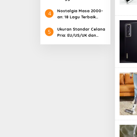
Samsung: Harga
Lengkap dan Informasi
Nostalgia Masa 2000-
4
Terkini
an: 18 Lagu Terbaik
Indonesia yang
Menggetarkan Hati
Ukuran Standar Celana
5
Pria: EU/US/UK dan
Cara Mengonversinya