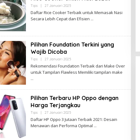
M
B
Tips
|
27 Januari 2025
O
I
L
Daftar Rice Cooker Terbaik untuk Memasak Nasi
E
Secara Lebih Cepat dan Efisien
H
B
U
D
A
K
Pilihan Foundation Terkini yang
J
A
Wajib Dicoba
M
B
Tips
|
27 Januari 2025
O
I
L
Rekomendasi Foundation Terbaik dari Make Over
E
untuk Tampilan Flawless Memiliki tampilan make
H
B
U
D
A
K
Pilihan Terbaru HP Oppo dengan
J
A
Harga Terjangkau
M
B
Tips
|
27 Januari 2025
O
I
L
Daftar HP Oppo 3 Jutaan Terbaik 2021: Desain
E
Menawan dan Performa Optimal
H
B
U
D