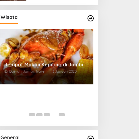
Wisata
Tempat Makan di Thehok Jambi
Di Daerah, Jambi, Travel
|
3 Januari 2025
General