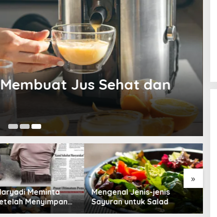
k Membuat Jus Sehat dan
27
»
Maryadi Meminta
Mengenal Jenis-jenis
T
etelah Menyimpan
Sayuran untuk Salad
B
a Selama 10 Tahun