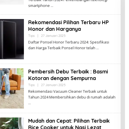
B
smartphone
U
D
A
K
Rekomendasi Pilihan Terbaru HP
J
Honor dan Harganya
A
M
Tips
|
27 Januari 2025
O
B
L
I
Daftar Ponsel Honor Terbaru 2024: Spesifikasi
E
dan Harga Terbaik Ponsel Honor telah
H
B
U
D
A
K
Pembersih Debu Terbaik : Basmi
J
A
Kotoran dengan Sempurna
M
B
Tips
|
27 Januari 2025
O
I
L
Rekomendasi Vacuum Cleaner Terbaik untuk
E
Tahun 2024 Membersihkan debu di rumah adalah
H
B
U
D
A
K
Mudah dan Cepat: Pilihan Terbaik
J
A
Rice Cooker untuk Nasi Lezat