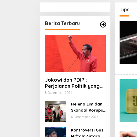
Tips
Berita Terbaru
Jokowi dan PDIP :
Perjalanan Politik yang
Penuh Warna dan
8 Desember 2024
Kejutan
Helena Lim dan
Skandal Korupsi
Timah: Kisah
6 Desember 2024
‘Crazy Rich’
yang Menjerat
Kontroversi Gus
Hukum
Miftah: Antara