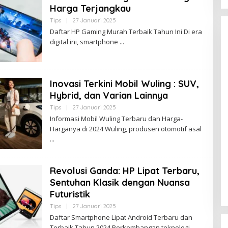
A
Harga Terjangkau
M
B
Tips
|
27 Januari 2025
O
I
L
Daftar HP Gaming Murah Terbaik Tahun Ini Di era
E
digital ini, smartphone
H
B
U
D
A
K
Inovasi Terkini Mobil Wuling : SUV,
J
A
Hybrid, dan Varian Lainnya
M
Kota Baru Jambi
Tempat Makan Kepiting di Jambi
B
Tips
|
27 Januari 2025
O
I
L
|
3 Januari 2025
Di Daerah, Jambi, Travel
|
3 Januari 2025
Informasi Mobil Wuling Terbaru dan Harga-
E
Harganya di 2024 Wuling, produsen otomotif asal
H
B
U
D
A
K
Revolusi Ganda: HP Lipat Terbaru,
J
A
Sentuhan Klasik dengan Nuansa
M
Futuristik
B
I
Tips
|
27 Januari 2025
O
L
Daftar Smartphone Lipat Android Terbaru dan
E
Terbaik Tahun 2024 Perkembangan teknologi
H