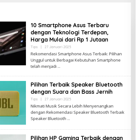
10 Smartphone Asus Terbaru
dengan Teknologi Terdepan,
Harga Mulai dari Rp 1 Jutaan
Tips
|
27 Januari 2025
O
L
Rekomendasi Smartphone Asus Terbaik: Pilihan
E
Unggul untuk Berbagai Kebutuhan Smartphone
H
B
telah menjadi
U
D
A
K
Pilihan Terbaik Speaker Bluetooth
J
dengan Suara dan Bass Jernih
A
M
Tips
|
27 Januari 2025
O
B
L
I
Nikmati Musik Secara Lebih Menyenangkan
E
dengan Rekomendasi Speaker Bluetooth Terbaik
H
B
Speaker Bluetooth
U
D
A
K
Pilihan HP Gaming Terbaik dengan
J