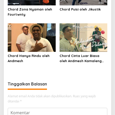
Chord Zona Nyaman oleh
Chord Puisi oleh Jikustik
Fourtwnty
Chord Hanya Rindu oleh
Chord Cinta Luar Biasa
Andmesh
oleh Andmesh Kamaleng
(SKA VERSION by. GENJA
SKA)
Tinggalkan Balasan
Alamat email Anda tidak akan dipublikasikan.
Ruas yang wajib
ditandai
*