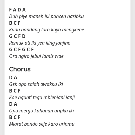
F
A
D
A
Duh piye maneh iki pancen nasibku
B
C
F
Kudu nandang loro koyo mengkene
G
C
F
D
Remuk ati iki yen iling janjine
G
C
F
G
C
F
Ora ngiro jebul lamis wae
Chorus
D
A
Gek opo salah awakku iki
B
C
F
Koe nganti tega mblenjani janji
D
A
Opo mergo kahanan uripku iki
B
C
F
Mlarat bondo seje karo uripmu