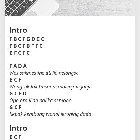
d
i
K
e
m
Intro
p
F
B
C
F
G
D
C
C
o
F
B
C
F
B
F
F
C
t
B
F
C
F
C
F
A
D
A
Wes sakmestine ati iki nelongso
B
C
F
Wong sik tak tresnani mblenjani janji
G
C
F
D
Opo ora iling nalika semono
G
C
F
Kebak kembang wangi jeroning dada
Intro
B
C
F