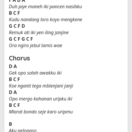
Duh piye maneh iki pancen nasibku
B
C
F
Kudu nandang loro koyo mengkene
G
C
F
D
Remuk ati iki yen iling janjine
G
C
F
G
C
F
Ora ngiro jebul lamis wae
Chorus
D
A
Gek opo salah awakku iki
B
C
F
Koe nganti tega mblenjani janji
D
A
Opo mergo kahanan uripku iki
B
C
F
Mlarat bondo seje karo uripmu
B
Aku nelongso