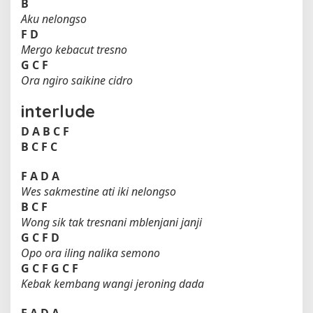
B
Aku nelongso
F
D
Mergo kebacut tresno
G
C
F
Ora ngiro saikine cidro
interlude
D
A
B
C
F
B
C
F
C
F
A
D
A
Wes sakmestine ati iki nelongso
B
C
F
Wong sik tak tresnani mblenjani janji
G
C
F
D
Opo ora iling nalika semono
G
C
F
G
C
F
Kebak kembang wangi jeroning dada
F
A
D
A