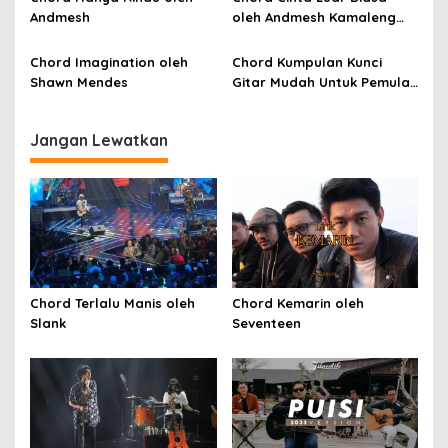
Andmesh
oleh Andmesh Kamaleng
(SKA VERSION by. GENJA
SKA)
Chord Imagination oleh
Chord Kumpulan Kunci
Shawn Mendes
Gitar Mudah Untuk Pemula
oleh Penyanyi Pemula
Jangan Lewatkan
Chord Terlalu Manis oleh
Chord Kemarin oleh
Slank
Seventeen