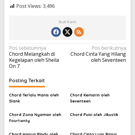
Post Views:
3,496
Ikuti Kami
N
Pos sebelumnya
Pos berikutnya
Chord Melangkah di
Chord Cinta Yang Hilang
a
Kegelapan oleh Sheila
oleh Seventeen
v
On 7
i
Posting Terkait
g
a
Chord Terlalu Manis oleh
Chord Kemarin oleh
s
Slank
Seventeen
i
p
Chord Zona Nyaman oleh
Chord Puisi oleh Jikustik
Fourtwnty
o
s
Chord Hanya Rindu oleh
Chord Cinta Luar Biasa