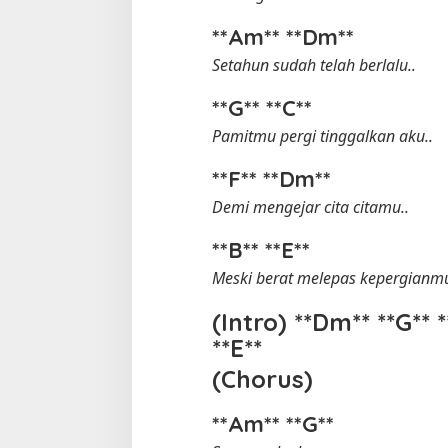
**Am** **Dm**
Setahun sudah telah berlalu..
**G** **C**
Pamitmu pergi tinggalkan aku..
**F** **Dm**
Demi mengejar cita citamu..
Tempat Makan di 
Di Daerah, Jambi, Travel
**B** **E**
Meski berat melepas kepergianm
Tempat Makan All You Can Eat di
(Intro) **Dm** **G** *
Jambi
**E**
Di Daerah, Jambi, Travel
|
3 Januari 2025
(Chorus)
**Am** **G**