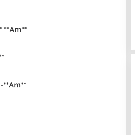
** **Am**
**
*-**Am**
.