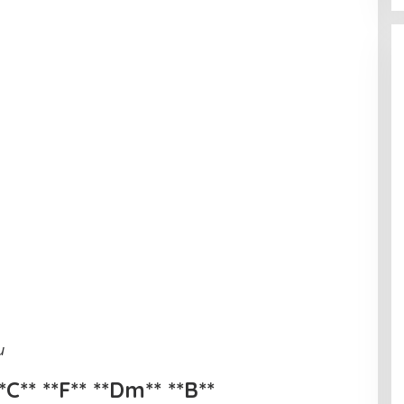
u
*C** **F** **Dm** **B**