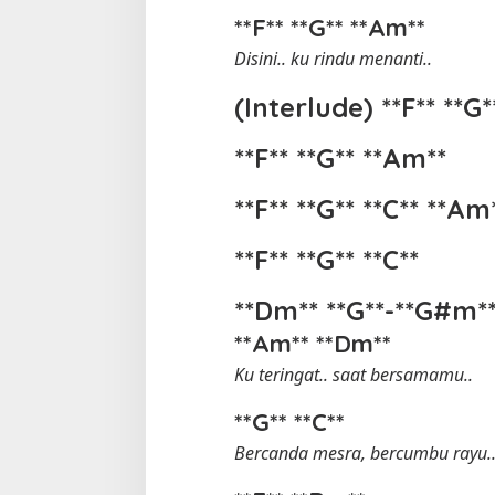
**F** **G** **Am**
Disini.. ku rindu menanti..
(Interlude) **F** **G
**F** **G** **Am**
**F** **G** **C** **Am
**F** **G** **C**
**Dm** **G**-**G#m*
**Am** **Dm**
Ku teringat.. saat bersamamu..
**G** **C**
Bercanda mesra, bercumbu rayu.