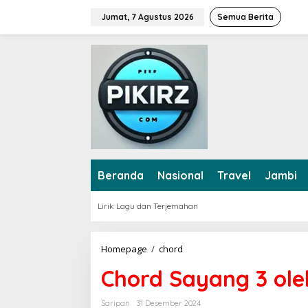
L
Jumat, 7 Agustus 2026
Semua Berita
e
w
a
t
i
k
e
k
o
n
t
e
Beranda
Nasional
Travel
Jambi
n
Lirik Lagu dan Terjemahan
Homepage
/
chord
C
h
Chord Sayang 3 ole
o
r
d
Saripan
31 Desember 2024