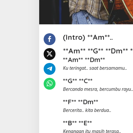
(Intro) **Am**..
**Am** **G** **Dm** *
**Am** **Dm**
Ku teringat.. saat bersamamu..
**G** **C**
Bercanda mesra, bercumbu rayu.
**F** **Dm**
Bercerita.. kita berdua..
**B** **E**
Kenangan itu masih terasa..