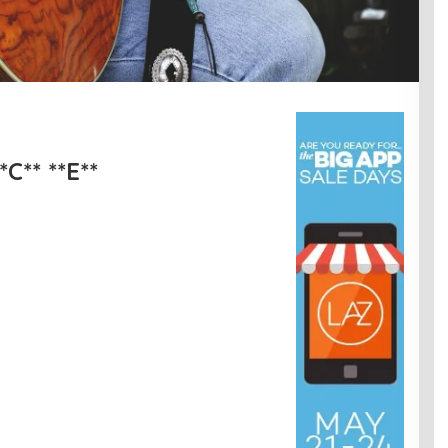
*C** **E**
.