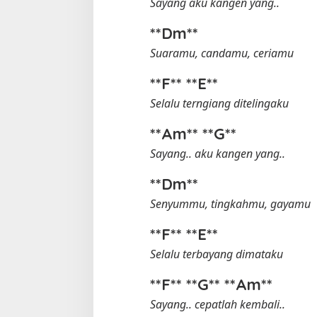
Sayang aku kangen yang..
**Dm**
Suaramu, candamu, ceriamu
**F** **E**
Selalu terngiang ditelingaku
**Am** **G**
Sayang.. aku kangen yang..
**Dm**
Senyummu, tingkahmu, gayamu
**F** **E**
Selalu terbayang dimataku
**F** **G** **Am**
Sayang.. cepatlah kembali..