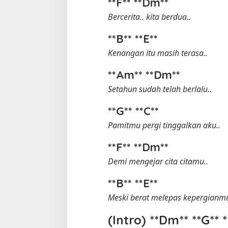
**F** **Dm**
Bercerita.. kita berdua..
**B** **E**
Kenangan itu masih terasa..
**Am** **Dm**
Setahun sudah telah berlalu..
**G** **C**
Pamitmu pergi tinggalkan aku..
**F** **Dm**
Demi mengejar cita citamu..
**B** **E**
Meski berat melepas kepergianm
(Intro) **Dm** **G** *