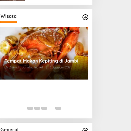
Wisata
Tempat Makan di Thehok Jambi
Di Daerah, Jambi, Travel
|
3 Januari 2025
General