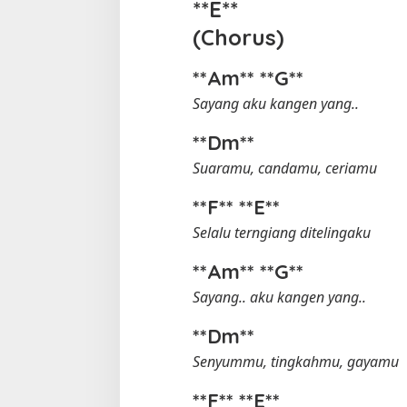
**E**
(Chorus)
**Am** **G**
Sayang aku kangen yang..
**Dm**
Suaramu, candamu, ceriamu
**F** **E**
Selalu terngiang ditelingaku
**Am** **G**
Sayang.. aku kangen yang..
**Dm**
Senyummu, tingkahmu, gayamu
**F** **E**