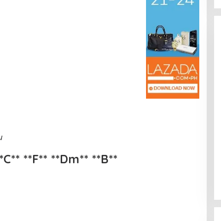
Kota Baru Jambi
Tempat Makan Kepiting di Jambi
|
3 Januari 2025
Di Daerah, Jambi, Travel
|
3 Januari 2025
u
*C** **F** **Dm** **B**