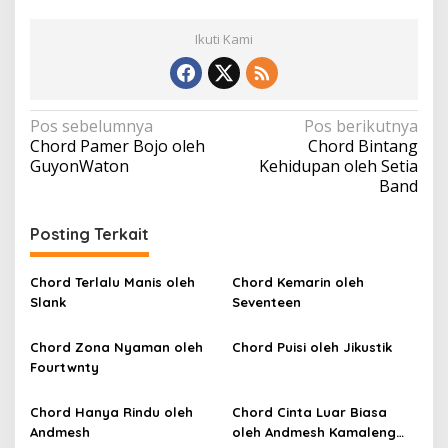
Ikuti Kami
N
Pos sebelumnya
Pos berikutnya
Chord Pamer Bojo oleh
Chord Bintang
a
GuyonWaton
Kehidupan oleh Setia
v
Band
i
Posting Terkait
g
a
Chord Terlalu Manis oleh
Chord Kemarin oleh
s
Slank
Seventeen
i
p
Chord Zona Nyaman oleh
Chord Puisi oleh Jikustik
Fourtwnty
o
s
Chord Hanya Rindu oleh
Chord Cinta Luar Biasa
Andmesh
oleh Andmesh Kamaleng