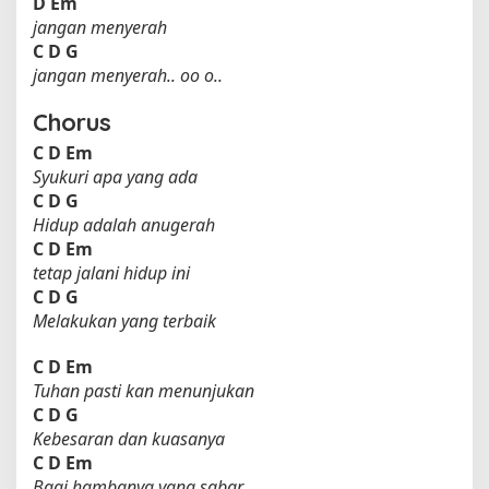
D
Em
jangan menyerah
C
D
G
jangan menyerah.. oo o..
Chorus
C
D
Em
Syukuri apa yang ada
C
D
G
Hidup adalah anugerah
C
D
Em
tetap jalani hidup ini
C
D
G
Melakukan yang terbaik
C
D
Em
Tuhan pasti kan menunjukan
C
D
G
Kebesaran dan kuasanya
C
D
Em
Bagi hambanya yang sabar