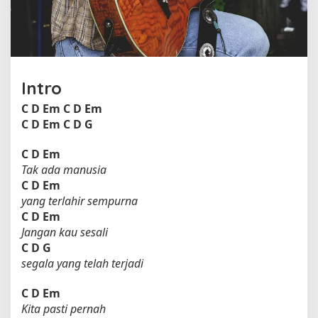
r
a
h
o
l
e
Intro
h
D
C
D
Em
C
D
Em
'
C
D
Em
C
D
G
M
a
C
D
Em
s
Tak ada manusia
i
C
D
Em
v
yang terlahir sempurna
C
D
Em
Jangan kau sesali
C
D
G
segala yang telah terjadi
C
D
Em
Kita pasti pernah