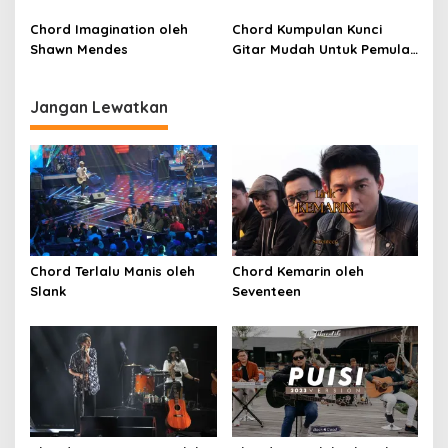
(SKA VERSION by. GENJA
SKA)
Chord Imagination oleh
Chord Kumpulan Kunci
Shawn Mendes
Gitar Mudah Untuk Pemula
oleh Penyanyi Pemula
Jangan Lewatkan
Chord Terlalu Manis oleh
Chord Kemarin oleh
Slank
Seventeen