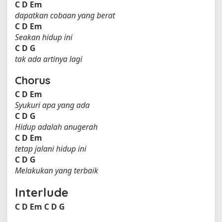
C
D
Em
dapatkan cobaan yang berat
C
D
Em
Seakan hidup ini
C
D
G
tak ada artinya lagi
Chorus
C
D
Em
Syukuri apa yang ada
C
D
G
Hidup adalah anugerah
C
D
Em
tetap jalani hidup ini
C
D
G
Melakukan yang terbaik
Interlude
C
D
Em
C
D
G