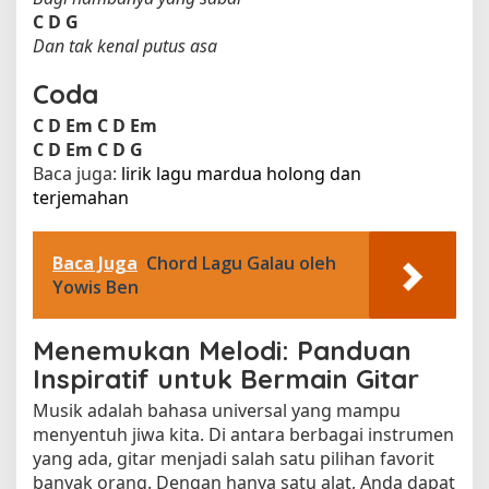
C
D
G
Dan tak kenal putus asa
Coda
C
D
Em
C
D
Em
C
D
Em
C
D
G
Baca juga:
lirik lagu mardua holong dan
terjemahan​
Baca Juga
Chord Lagu Galau oleh
Yowis Ben
Menemukan Melodi: Panduan
Inspiratif untuk Bermain Gitar
Musik adalah bahasa universal yang mampu
menyentuh jiwa kita. Di antara berbagai instrumen
yang ada, gitar menjadi salah satu pilihan favorit
banyak orang. Dengan hanya satu alat, Anda dapat