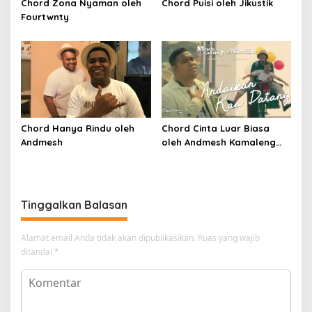
Chord Zona Nyaman oleh
Chord Puisi oleh Jikustik
Fourtwnty
Chord Hanya Rindu oleh
Chord Cinta Luar Biasa
Andmesh
oleh Andmesh Kamaleng
(SKA VERSION by. GENJA
SKA)
Tinggalkan Balasan
Alamat email Anda tidak akan dipublikasikan.
Ruas yang wajib
ditandai
*