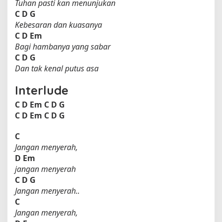
Tuhan pasti kan menunjukan
C
D
G
Kebesaran dan kuasanya
C
D
Em
Bagi hambanya yang sabar
C
D
G
Dan tak kenal putus asa
Interlude
C
D
Em
C
D
G
C
D
Em
C
D
G
C
Jangan menyerah,
D
Em
jangan menyerah
C
D
G
Jangan menyerah..
C
Jangan menyerah,