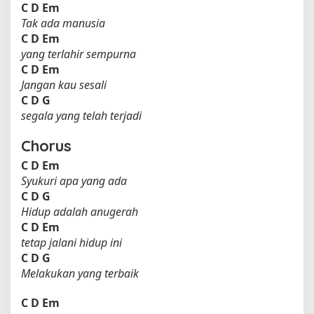
C
D
Em
Tak ada manusia
C
D
Em
yang terlahir sempurna
C
D
Em
Jangan kau sesali
C
D
G
segala yang telah terjadi
Chorus
C
D
Em
Syukuri apa yang ada
C
D
G
Hidup adalah anugerah
C
D
Em
tetap jalani hidup ini
C
D
G
Melakukan yang terbaik
C
D
Em