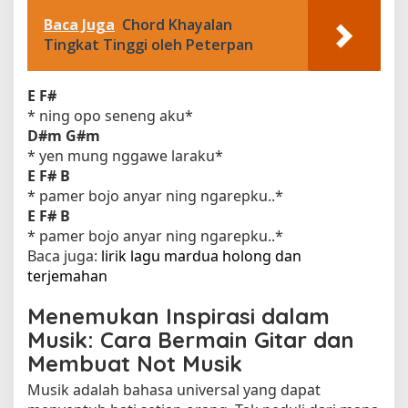
Baca Juga
Chord Khayalan
Tingkat Tinggi oleh Peterpan
E
F#
* ning opo seneng aku*
D#m
G#m
* yen mung nggawe laraku*
E
F#
B
* pamer bojo anyar ning ngarepku..*
E
F#
B
* pamer bojo anyar ning ngarepku..*
Baca juga:
lirik lagu mardua holong dan
terjemahan​
Menemukan Inspirasi dalam
Musik: Cara Bermain Gitar dan
Membuat Not Musik
Musik adalah bahasa universal yang dapat