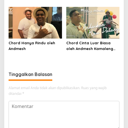
Chord Hanya Rindu oleh
Chord Cinta Luar Biasa
Andmesh
oleh Andmesh Kamaleng
(SKA VERSION by. GENJA
SKA)
Tinggalkan Balasan
Alamat email Anda tidak akan dipublikasikan.
Ruas yang wajib
ditandai
*