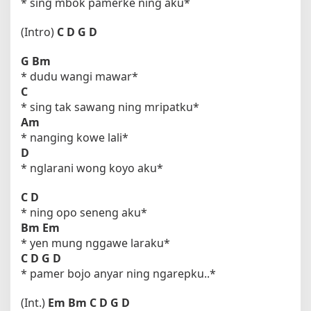
* sing mbok pamerke ning aku*
(Intro)
C
D
G
D
G
Bm
* dudu wangi mawar*
C
* sing tak sawang ning mripatku*
Am
* nanging kowe lali*
D
* nglarani wong koyo aku*
C
D
* ning opo seneng aku*
Bm
Em
* yen mung nggawe laraku*
C
D
G
D
* pamer bojo anyar ning ngarepku..*
(Int.)
Em
Bm
C
D
G
D