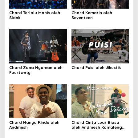
Chord Terlalu Manis oleh
Chord Kemarin oleh
Slank
Seventeen
Chord Zona Nyaman oleh
Chord Puisi oleh Jikustik
Fourtwnty
Chord Hanya Rindu oleh
Chord Cinta Luar Biasa
Andmesh
oleh Andmesh Kamaleng
(SKA VERSION by. GENJA
SKA)