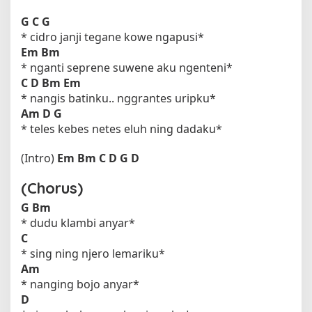
G
C
G
* cidro janji tegane kowe ngapusi*
Em
Bm
* nganti seprene suwene aku ngenteni*
C
D
Bm
Em
* nangis batinku.. nggrantes uripku*
Am
D
G
* teles kebes netes eluh ning dadaku*
(Intro)
Em
Bm
C
D
G
D
(Chorus)
G
Bm
* dudu klambi anyar*
C
* sing ning njero lemariku*
Am
* nanging bojo anyar*
D