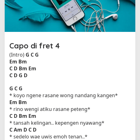
e
h
G
u
y
o
n
Capo di fret 4
W
a
(Intro)
G
C
G
t
Em
Bm
o
C
D
Bm
Em
n
C
D
G
D
G
C
G
* koyo ngene rasane wong nandang kangen*
Em
Bm
* rino wengi atiku rasane peteng*
C
D
Bm
Em
* tansah kelingan.. kepengen nyawang*
C
Am
D
C
D
* sedelo wae uwis emoh tenan..*