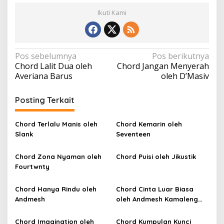
Ikuti Kami
N
Pos sebelumnya
Pos berikutnya
Chord Lalit Dua oleh
Chord Jangan Menyerah
a
Averiana Barus
oleh D’Masiv
v
i
Posting Terkait
g
a
Chord Terlalu Manis oleh
Chord Kemarin oleh
Slank
Seventeen
s
i
Chord Zona Nyaman oleh
Chord Puisi oleh Jikustik
p
Fourtwnty
o
Chord Hanya Rindu oleh
Chord Cinta Luar Biasa
s
Andmesh
oleh Andmesh Kamaleng
(SKA VERSION by. GENJA
SKA)
Chord Imagination oleh
Chord Kumpulan Kunci