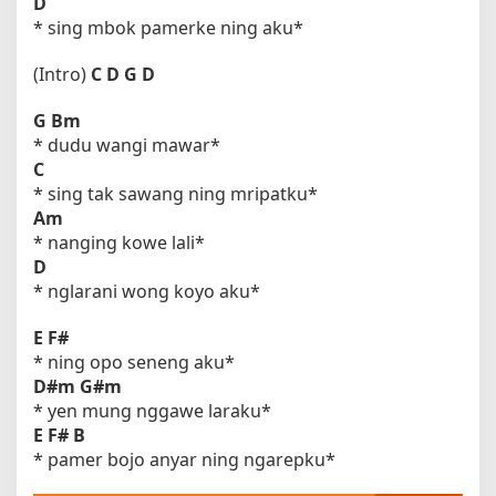
D
* sing mbok pamerke ning aku*
(Intro)
C
D
G
D
G
Bm
* dudu wangi mawar*
C
* sing tak sawang ning mripatku*
Am
* nanging kowe lali*
D
* nglarani wong koyo aku*
E
F#
* ning opo seneng aku*
D#m
G#m
* yen mung nggawe laraku*
E
F#
B
* pamer bojo anyar ning ngarepku*