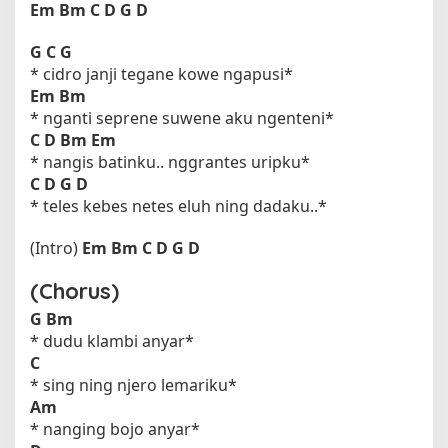
Em
Bm
C
D
G
D
G
C
G
* cidro janji tegane kowe ngapusi*
Em
Bm
* nganti seprene suwene aku ngenteni*
C
D
Bm
Em
* nangis batinku.. nggrantes uripku*
C
D
G
D
* teles kebes netes eluh ning dadaku..*
(Intro)
Em
Bm
C
D
G
D
(Chorus)
G
Bm
* dudu klambi anyar*
C
* sing ning njero lemariku*
Am
* nanging bojo anyar*