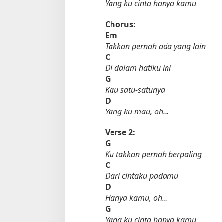
Yang ku cinta hanya kamu
Chorus:
Em
Takkan pernah ada yang lain
C
Di dalam hatiku ini
G
Kau satu-satunya
D
Tempat Makan di 
Yang ku mau, oh…
Di Daerah, Jambi, Travel
Verse 2:
G
Tempat Makan All You Can Eat di
Ku takkan pernah berpaling
Jambi
C
Di Daerah, Jambi, Travel
|
3 Januari 2025
Dari cintaku padamu
D
Hanya kamu, oh…
G
Yang ku cinta hanya kamu