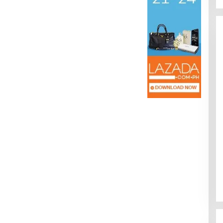
Kota Baru Jambi
Tempat Makan Kepiting di Jambi
|
3 Januari 2025
Di Daerah, Jambi, Travel
|
3 Januari 2025