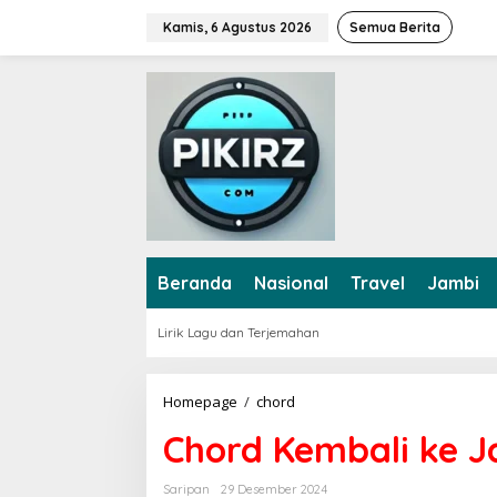
L
Kamis, 6 Agustus 2026
Semua Berita
e
w
a
t
i
k
e
k
o
n
t
e
Beranda
Nasional
Travel
Jambi
n
Lirik Lagu dan Terjemahan
Homepage
/
chord
C
h
Chord Kembali ke J
o
r
d
Saripan
29 Desember 2024