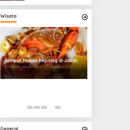
Wisata
Tempat Makan di Thehok Jambi
Di Daerah, Jambi, Travel
|
3 Januari 2025
General