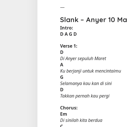
—
Slank – Anyer 10 Ma
Intro:
D
A
G
D
Verse 1:
D
Di Anyer sepuluh Maret
A
Ku berjanji untuk mencintaimu
G
Selamanya kau kan di sini
D
Takkan pernah kau pergi
Chorus:
Em
Di sinilah kita berdua
C