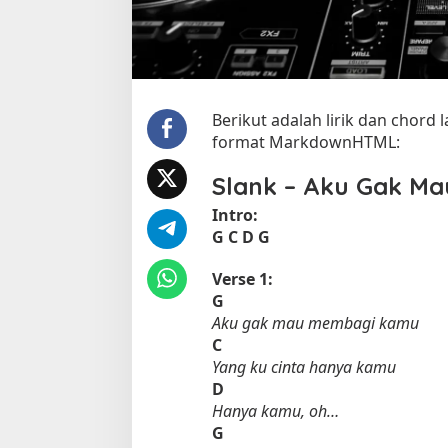
a
n
k
Berikut adalah lirik dan chord 
format MarkdownHTML:
Slank – Aku Gak M
Intro:
G
C
D
G
Verse 1:
G
Aku gak mau membagi kamu
C
Yang ku cinta hanya kamu
D
Hanya kamu, oh…
G