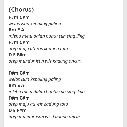
(Chorus)
F#m
C#m
welas isun kepaling paling
Bm
E
A
mlebu metu dalan buntu sun sing iling
F#m
C#m
arep maju ati wis kadung tatu
D
E
F#m
arep mundur isun wis kadung ancur..
F#m
C#m
welas isun kepaling paling
Bm
E
A
mlebu metu dalan buntu sun sing iling
F#m
C#m
arep maju ati wis kadung tatu
D
E
F#m
arep mundur isun wis kadung ancur..