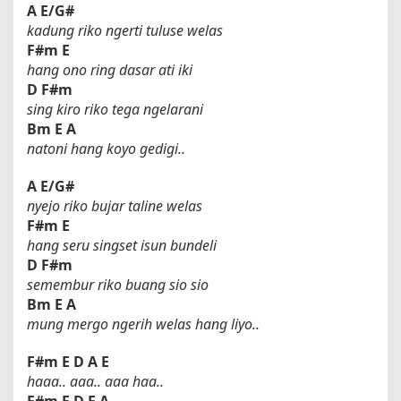
A
E/G#
kadung riko ngerti tuluse welas
F#m
E
hang ono ring dasar ati iki
D
F#m
sing kiro riko tega ngelarani
Bm
E
A
natoni hang koyo gedigi..
A
E/G#
nyejo riko bujar taline welas
F#m
E
hang seru singset isun bundeli
D
F#m
semembur riko buang sio sio
Bm
E
A
mung mergo ngerih welas hang liyo..
F#m
E
D
A
E
haaa.. aaa.. aaa haa..