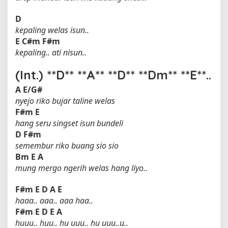
D
kepaling welas isun..
E
C#m
F#m
kepaling.. ati nisun..
(Int.) **D** **A** **D** **Dm** **E**..
A
E/G#
nyejo riko bujar taline welas
F#m
E
hang seru singset isun bundeli
D
F#m
semembur riko buang sio sio
Bm
E
A
mung mergo ngerih welas hang liyo..
F#m
E
D
A
E
haaa.. aaa.. aaa haa..
F#m
E
D
E
A
huuu.. huu.. hu uuu.. hu uuu..u..