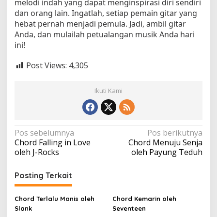
melodi indah yang dapat menginspirasi diri sendiri
dan orang lain. Ingatlah, setiap pemain gitar yang
hebat pernah menjadi pemula. Jadi, ambil gitar
Anda, dan mulailah petualangan musik Anda hari
ini!
Post Views:
4,305
Ikuti Kami
N
Pos sebelumnya
Pos berikutnya
Chord Falling in Love
Chord Menuju Senja
a
oleh J-Rocks
oleh Payung Teduh
v
i
Posting Terkait
g
a
Chord Terlalu Manis oleh
Chord Kemarin oleh
Slank
Seventeen
s