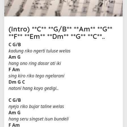
h
D
h
e
v
(Intro) **C** **G/B** **Am** **G**
y
**F** **Em** **Dm** **G** **C**..
G
e
C
G/B
r
kadung riko ngerti tuluse welas
a
Am
G
n
hang ono ring dasar ati iki
i
F
Am
u
sing kiro riko tego ngelarani
m
Dm
G
C
natoni hang koyo gedigi..
C
G/B
nyejo riko bujar taline welas
Am
G
hang seru singset isun bundeli
F
Am