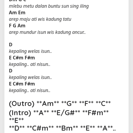
mlebu metu dalan buntu sun sing iling
Am
Em
arep maju ati wis kadung tatu
F
G
Am
arep mundur isun wis kadung ancur..
D
kepaling welas isun..
E
C#m
F#m
kepaling.. ati nisun..
D
kepaling welas isun..
E
C#m
F#m
kepaling.. ati nisun..
(Outro) **Am** **G** **F** **C**
(Intro) **A** **E/G#** **F#m**
**E**
**D** **C#m** **Bm** **E** **A**..