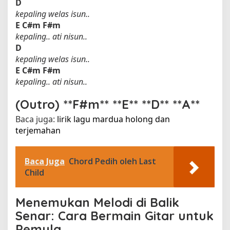
D
kepaling welas isun..
E
C#m
F#m
kepaling.. ati nisun..
D
kepaling welas isun..
E
C#m
F#m
kepaling.. ati nisun..
(Outro) **F#m** **E** **D** **A**
Baca juga:
lirik lagu mardua holong dan
terjemahan​
Baca Juga
Chord Pedih oleh Last
Child
Menemukan Melodi di Balik
Senar: Cara Bermain Gitar untuk
Pemula