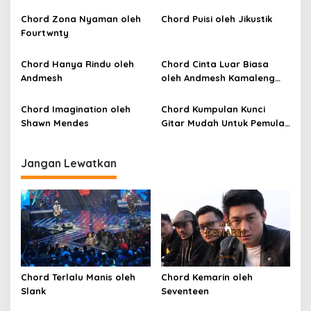
i
Chord Zona Nyaman oleh
Chord Puisi oleh Jikustik
p
Fourtwnty
o
Chord Hanya Rindu oleh
Chord Cinta Luar Biasa
s
Andmesh
oleh Andmesh Kamaleng
(SKA VERSION by. GENJA
SKA)
Chord Imagination oleh
Chord Kumpulan Kunci
Shawn Mendes
Gitar Mudah Untuk Pemula
oleh Penyanyi Pemula
Jangan Lewatkan
Chord Terlalu Manis oleh
Chord Kemarin oleh
Slank
Seventeen