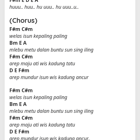
F#m
E
D
E
A
huuu.. huu.. hu uuu.. hu uuu..u..
(Chorus)
F#m
C#m
welas isun kepaling paling
Bm
E
A
mlebu metu dalan buntu sun sing iling
F#m
C#m
arep maju ati wis kadung tatu
D
E
F#m
arep mundur isun wis kadung ancur
F#m
C#m
welas isun kepaling paling
Bm
E
A
mlebu metu dalan buntu sun sing iling
F#m
C#m
arep maju ati wis kadung tatu
D
E
F#m
arep mundur isun wis kadung ancur..