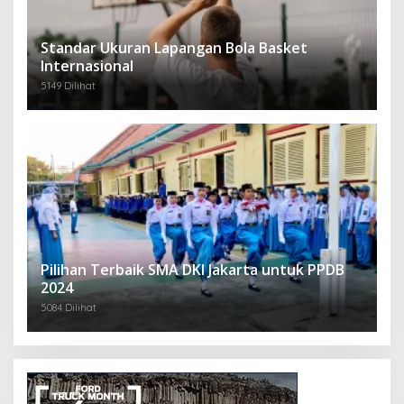
Standar Ukuran Lapangan Bola Basket
Internasional
5149 Dilihat
Pilihan Terbaik SMA DKI Jakarta untuk PPDB
2024
5084 Dilihat