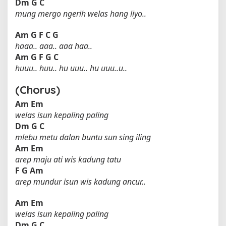
Dm
G
C
mung mergo ngerih welas hang liyo..
Am
G
F
C
G
haaa.. aaa.. aaa haa..
Am
G
F
G
C
huuu.. huu.. hu uuu.. hu uuu..u..
(Chorus)
Am
Em
welas isun kepaling paling
Dm
G
C
mlebu metu dalan buntu sun sing iling
Am
Em
arep maju ati wis kadung tatu
F
G
Am
arep mundur isun wis kadung ancur..
Am
Em
welas isun kepaling paling
Dm
G
C