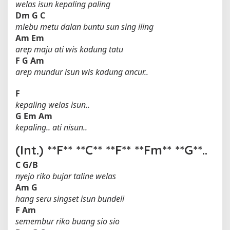
welas isun kepaling paling
Dm
G
C
mlebu metu dalan buntu sun sing iling
Am
Em
arep maju ati wis kadung tatu
F
G
Am
arep mundur isun wis kadung ancur..
F
kepaling welas isun..
G
Em
Am
kepaling.. ati nisun..
(Int.) **F** **C** **F** **Fm** **G**..
C
G/B
nyejo riko bujar taline welas
Am
G
hang seru singset isun bundeli
F
Am
semembur riko buang sio sio