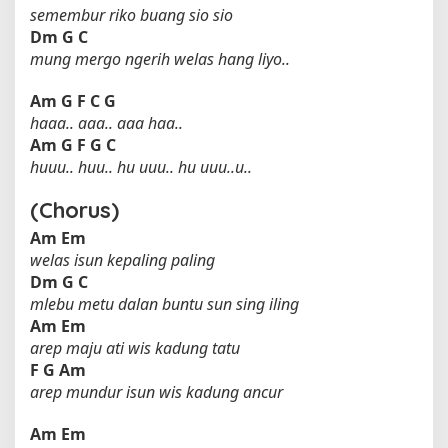
semembur riko buang sio sio
Dm
G
C
mung mergo ngerih welas hang liyo..
Am
G
F
C
G
haaa.. aaa.. aaa haa..
Am
G
F
G
C
huuu.. huu.. hu uuu.. hu uuu..u..
(Chorus)
Am
Em
welas isun kepaling paling
Dm
G
C
mlebu metu dalan buntu sun sing iling
Am
Em
arep maju ati wis kadung tatu
F
G
Am
arep mundur isun wis kadung ancur
Am
Em