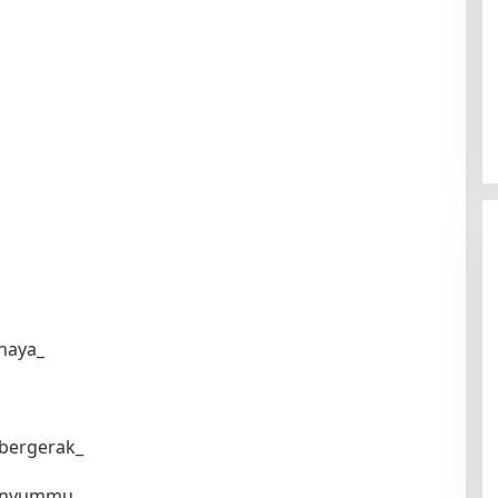
ahaya_
 bergerak_
enyummu.._