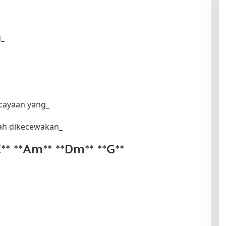
u_
cayaan yang_
ah dikecewakan_
C** **Am** **Dm** **G**