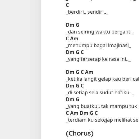
C
_berdiri.. sendiri.._
Dm
G
_dan seiring waktu berganti_
C
Am
_menumpu bagai imajinasi_
Dm
G
C
_yang terserap ke rasa ini.._
Tempat Makan di 
Dm
G
C
Am
Di Daerah, Jambi, Travel
_ketika langit gelap kau beri c
Dm
G
C
_di setiap sela sudut hatiku.._
Tempat Makan All You Can Eat di
Dm
G
Jambi
_yang buatku.. tak mampu tuk
Di Daerah, Jambi, Travel
|
3 Januari 2025
C
Am
Dm
G
C
_terdiam ku sekejap melihat s
(Chorus)