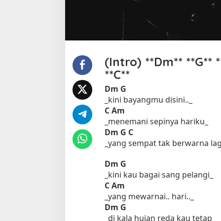
a
w
(Intro) **Dm** **G** 
**C**
Dm
G
_kini bayangmu disini.._
C
Am
_menemani sepinya hariku_
Dm
G
C
_yang sempat tak berwarna lagi
Dm
G
_kini kau bagai sang pelangi_
C
Am
_yang mewarnai.. hari.._
Dm
G
_di kala hujan reda kau tetap_