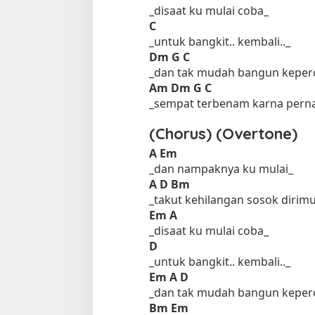
_disaat ku mulai coba_
C
_untuk bangkit.. kembali.._
Dm
G
C
_dan tak mudah bangun keper
Am
Dm
G
C
_sempat terbenam karna pern
(Chorus) (Overtone)
A
Em
_dan nampaknya ku mulai_
A
D
Bm
_takut kehilangan sosok dirim
Em
A
_disaat ku mulai coba_
D
_untuk bangkit.. kembali.._
Em
A
D
_dan tak mudah bangun keper
Bm
Em