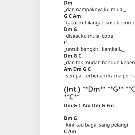
Dm
_dan nampaknya ku mulai_
G
C
Am
_takut kehilangan sosok dirim
Dm
G
_disaat ku mulai coba_
C
_untuk bangkit.. kembali.._
Dm
G
C
_dan tak mudah bangun keper
Am
Dm
G
C
_sempat terbenam karna pern
(Int.) **Dm** **G** **
**C**
Dm
G
C
Am
Dm
G
Em
Dm
G
_kini kau bagai sang pelangi_
C
Am