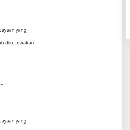
cayaan yang_
ah dikecewakan_
u_
cayaan yang_