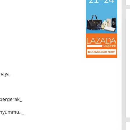
Kota Baru Jambi
Tempat Makan Kepiting di Jambi
|
3 Januari 2025
Di Daerah, Jambi, Travel
|
3 Januari 2025
ahaya_
 bergerak_
enyummu.._