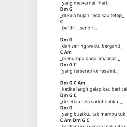
_yang mewarnai.. hari.._
Dm
G
_di kala hujan reda kau tetap_
C
_berdiri.. sendiri.._
Dm
G
_dan seiring waktu berganti_
C
Am
_menumpu bagai imajinasi_
Dm
G
C
_yang terserap ke rasa ini.._
Dm
G
C
Am
_ketika langit gelap kau beri c
Dm
G
C
_di setiap sela sudut hatiku.._
Dm
G
_yang buatku.. tak mampu tuk
C
Am
Dm
G
C
_terdiam ku sekejap melihat s