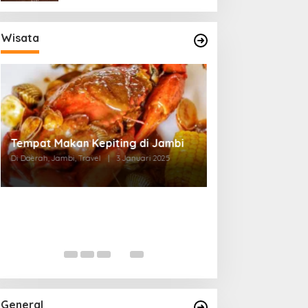
Wisata
Tempat Makan di Thehok Jambi
Di Daerah, Jambi, Travel
|
3 Januari 2025
General