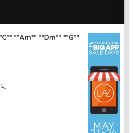
**C** **Am** **Dm** **G**
.._