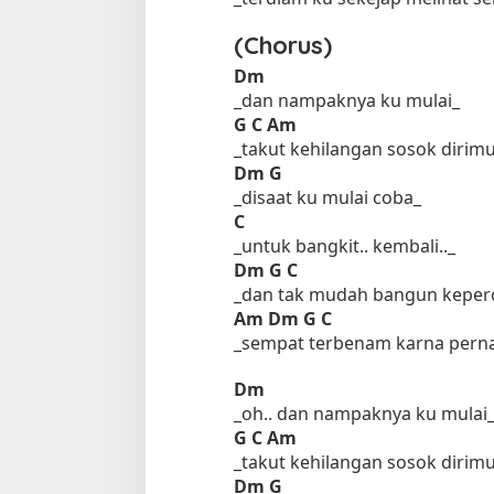
(Chorus)
Dm
_dan nampaknya ku mulai_
G
C
Am
_takut kehilangan sosok dirim
Dm
G
_disaat ku mulai coba_
C
_untuk bangkit.. kembali.._
Dm
G
C
_dan tak mudah bangun keper
Am
Dm
G
C
_sempat terbenam karna pern
Dm
_oh.. dan nampaknya ku mulai
G
C
Am
_takut kehilangan sosok dirim
Dm
G