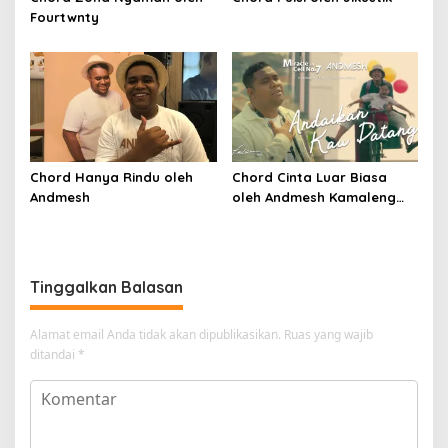
Fourtwnty
Chord Hanya Rindu oleh
Chord Cinta Luar Biasa
Andmesh
oleh Andmesh Kamaleng
(SKA VERSION by. GENJA
SKA)
Tinggalkan Balasan
Alamat email Anda tidak akan dipublikasikan.
Ruas yang wajib
ditandai
*