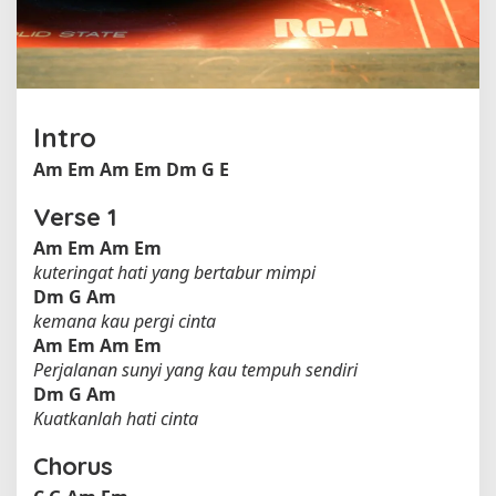
y
a
o
l
e
h
Intro
L
e
Am
Em
Am
Em
Dm
G
E
t
t
Verse 1
o
Am
Em
Am
Em
kuteringat hati yang bertabur mimpi
Dm
G
Am
kemana kau pergi cinta
Am
Em
Am
Em
Perjalanan sunyi yang kau tempuh sendiri
Dm
G
Am
Kuatkanlah hati cinta
Chorus