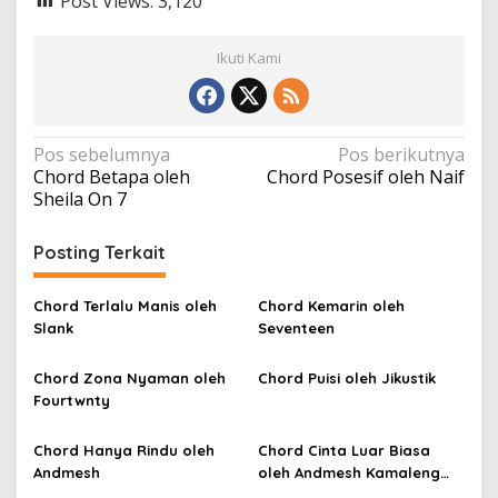
Post Views:
3,120
Ikuti Kami
N
Pos sebelumnya
Pos berikutnya
Chord Betapa oleh
Chord Posesif oleh Naif
a
Sheila On 7
v
i
Posting Terkait
g
a
Chord Terlalu Manis oleh
Chord Kemarin oleh
Slank
Seventeen
s
i
Chord Zona Nyaman oleh
Chord Puisi oleh Jikustik
p
Fourtwnty
o
Chord Hanya Rindu oleh
Chord Cinta Luar Biasa
s
Andmesh
oleh Andmesh Kamaleng
(SKA VERSION by. GENJA