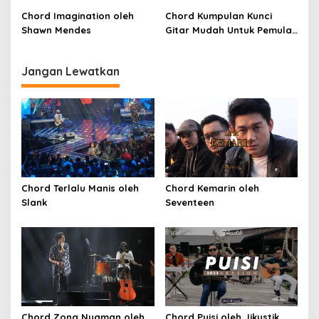
SKA)
Chord Imagination oleh
Chord Kumpulan Kunci
Shawn Mendes
Gitar Mudah Untuk Pemula
oleh Penyanyi Pemula
Jangan Lewatkan
Chord Terlalu Manis oleh
Chord Kemarin oleh
Slank
Seventeen
Chord Zona Nyaman oleh
Chord Puisi oleh Jikustik