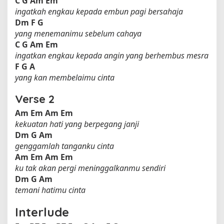
C
G
Am
Em
ingatkah engkau kepada embun pagi bersahaja
Dm
F
G
yang menemanimu sebelum cahaya
C
G
Am
Em
ingatkan engkau kepada angin yang berhembus mesra
F
G
A
yang kan membelaimu cinta
Verse 2
Am
Em
Am
Em
kekuatan hati yang berpegang janji
Dm
G
Am
genggamlah tanganku cinta
Am
Em
Am
Em
ku tak akan pergi meninggalkanmu sendiri
Dm
G
Am
temani hatimu cinta
Interlude