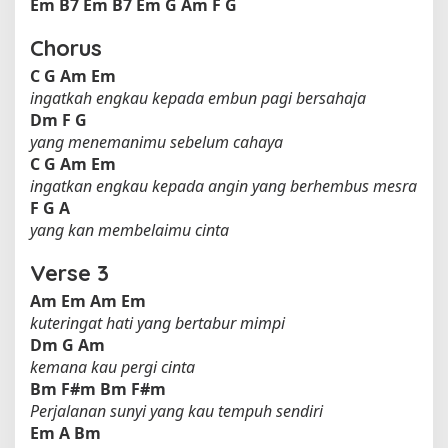
Em
B7
Em
B7
Em
G
Am
F
G
Chorus
C
G
Am
Em
ingatkah engkau kepada embun pagi bersahaja
Dm
F
G
yang menemanimu sebelum cahaya
C
G
Am
Em
ingatkan engkau kepada angin yang berhembus mesra
F
G
A
yang kan membelaimu cinta
Verse 3
Am
Em
Am
Em
kuteringat hati yang bertabur mimpi
Dm
G
Am
kemana kau pergi cinta
Bm
F#m
Bm
F#m
Perjalanan sunyi yang kau tempuh sendiri
Em
A
Bm