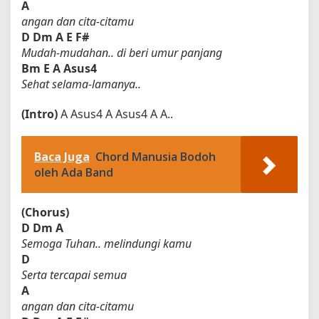
A
angan dan cita-citamu
D
Dm
A
E
F#
Mudah-mudahan.. di beri umur panjang
Bm
E
A
Asus4
Sehat selama-lamanya..
(Intro)
A Asus4 A Asus4 A A..
Baca Juga
Chord Manusia Bodoh
oleh Ada Band
(Chorus)
D
Dm
A
Semoga Tuhan.. melindungi kamu
D
Serta tercapai semua
A
angan dan cita-citamu