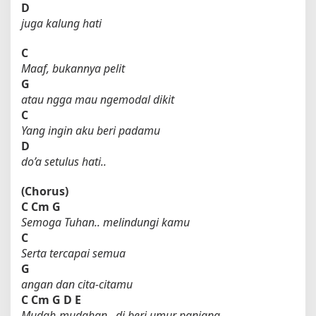
D
juga kalung hati
C
Maaf, bukannya pelit
G
atau ngga mau ngemodal dikit
C
Yang ingin aku beri padamu
D
do’a setulus hati..
(Chorus)
C
Cm
G
Semoga Tuhan.. melindungi kamu
C
Serta tercapai semua
G
angan dan cita-citamu
C
Cm
G
D
E
Mudah-mudahan.. di beri umur panjang