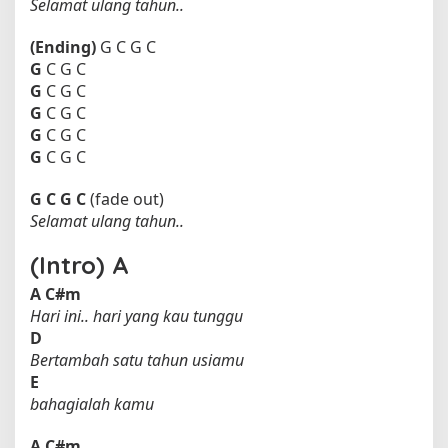
Selamat ulang tahun..
(Ending)
G C G C
G
C G C
G
C G C
G
C G C
G
C G C
G
C G C
G
C
G
C
(fade out)
Selamat ulang tahun..
(Intro) A
A
C#m
Hari ini.. hari yang kau tunggu
D
Bertambah satu tahun usiamu
E
bahagialah kamu
A
C#m