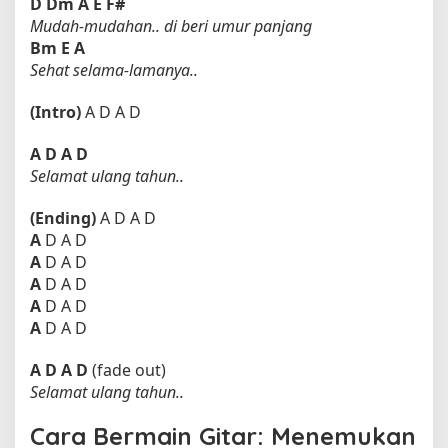
D
Dm
A
E
F#
Mudah-mudahan.. di beri umur panjang
Bm
E
A
Sehat selama-lamanya..
(Intro)
A D A D
A
D
A
D
Selamat ulang tahun..
(Ending)
A D A D
A
D A D
A
D A D
A
D A D
A
D A D
A
D A D
A
D
A
D
(fade out)
Selamat ulang tahun..
Cara Bermain Gitar: Menemukan