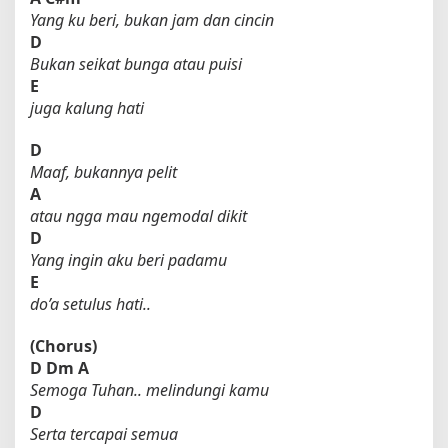
Yang ku beri, bukan jam dan cincin
D
Bukan seikat bunga atau puisi
E
juga kalung hati
D
Maaf, bukannya pelit
A
atau ngga mau ngemodal dikit
D
Yang ingin aku beri padamu
E
do’a setulus hati..
(Chorus)
D
Dm
A
Semoga Tuhan.. melindungi kamu
D
Serta tercapai semua