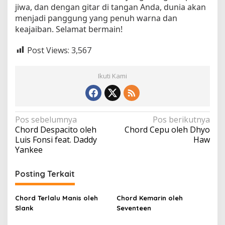
jiwa, dan dengan gitar di tangan Anda, dunia akan
menjadi panggung yang penuh warna dan
keajaiban. Selamat bermain!
Post Views:
3,567
Ikuti Kami
N
Pos sebelumnya
Pos berikutnya
Chord Despacito oleh
Chord Cepu oleh Dhyo
a
Luis Fonsi feat. Daddy
Haw
v
Yankee
i
Posting Terkait
g
a
Chord Terlalu Manis oleh
Chord Kemarin oleh
s
Slank
Seventeen
i