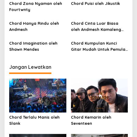
p
Chord Zona Nyaman oleh
Chord Puisi oleh Jikustik
Fourtwnty
o
s
Chord Hanya Rindu oleh
Chord Cinta Luar Biasa
Andmesh
oleh Andmesh Kamaleng
(SKA VERSION by. GENJA
SKA)
Chord Imagination oleh
Chord Kumpulan Kunci
Shawn Mendes
Gitar Mudah Untuk Pemula
oleh Penyanyi Pemula
Jangan Lewatkan
Chord Terlalu Manis oleh
Chord Kemarin oleh
Slank
Seventeen