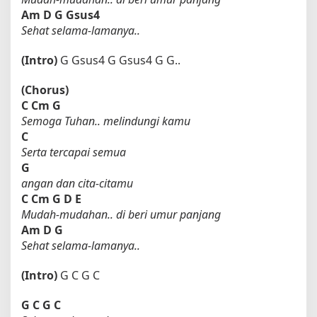
Am
D
G
Gsus4
Sehat selama-lamanya..
(Intro)
G Gsus4 G Gsus4 G G..
(Chorus)
C
Cm
G
Semoga Tuhan.. melindungi kamu
C
Serta tercapai semua
G
angan dan cita-citamu
C
Cm
G
D
E
Mudah-mudahan.. di beri umur panjang
Am
D
G
Sehat selama-lamanya..
(Intro)
G C G C
G
C
G
C