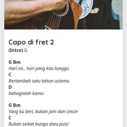
g
T
a
h
u
n
o
Capo di fret 2
l
e
(Intro)
G
h
J
G
Bm
a
Hari ini.. hari yang kau tunggu
m
C
r
Bertambah satu tahun usiamu
u
D
d
bahagialah kamu
G
Bm
Yang ku beri, bukan jam dan cincin
C
Bukan seikat bunga atau puisi