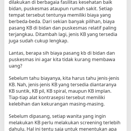
dilakukan di berbagaia fasilitas kesehatan baik
m
bidan, puskesmas ataupun rumah sakit. Setiap
a
tempat tersebut tentunya memiliki biaya yang
s
berbeda-beda. Dari sekian banyak pilihan, biaya
T
pasang KB di bidan dan puskesmas relatif paling
a
terjangkau. Ditambah lagi, jenis KB yang tersedia
h
juga sudah cukup lengkap.
u
n
Lantas, berapa sih biaya pasang kb di bidan dan
2
0
puskesmas ini agar kita tidak kurang membawa
2
uang?
2
Sebelum tahu biayanya, kita harus tahu jenis-jenis
KB. Nah, jenis-jenis KB yang tersedia diantaranya
KB suntik, KB pil, KB spiral, maupun KB implan.
Tiap-tiap alat kontrasepsi tersebut memiliki
kelebihan dan kekurangan masing-masing.
Sebelum dipasang, setiap wanita yang ingin
melakukan KB perlu melakukan screening terlebih
dahulu. Hal ini tentu saja untuk menentukan apa