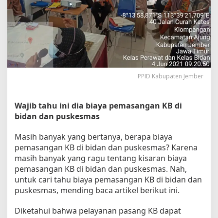
a
n
g
a
n
K
B
d
PPID Kabupaten Jember
i
B
i
Wajib tahu ini dia biaya pemasangan KB di
d
bidan dan puskesmas
a
n
Masih banyak yang bertanya, berapa biaya
d
pemasangan KB di bidan dan puskesmas? Karena
a
masih banyak yang ragu tentang kisaran biaya
n
pemasangan KB di bidan dan puskesmas. Nah,
P
untuk cari tahu biaya pemasangan KB di bidan dan
u
s
puskesmas, mending baca artikel berikut ini.
k
e
Diketahui bahwa pelayanan pasang KB dapat
s