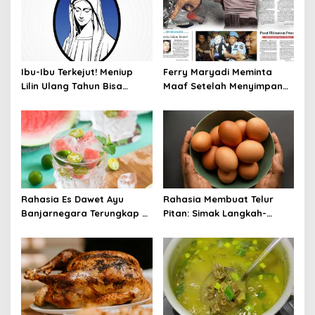
Ibu-Ibu Terkejut! Meniup
Ferry Maryadi Meminta
Lilin Ulang Tahun Bisa
Maaf Setelah Menyimpan
Berbahaya dan Mematikan
Rahasia Selama 10 Tahun
Rahasia Es Dawet Ayu
Rahasia Membuat Telur
Banjarnegara Terungkap di
Pitan: Simak Langkah-
Balik Kelezatannya
Langkahnya dan Ikuti
Panduannya