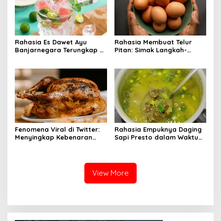
Rahasia Es Dawet Ayu
Rahasia Membuat Telur
Banjarnegara Terungkap di
Pitan: Simak Langkah-
Balik Kelezatannya
Langkahnya dan Ikuti
Panduannya
Fenomena Viral di Twitter:
Rahasia Empuknya Daging
Menyingkap Kebenaran
Sapi Presto dalam Waktu
Ayam Protena yang Tidak
Singkat: Panduan Lengkap
Sama dengan Daging
View More