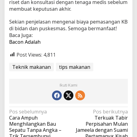
riset dan konsultasi dengan tenaga medis sebelum
membuat keputusan akhir.
Sekian penjelasan mengenai biaya pemasangan KB
di bidan dan puskesmas. Semoga bermanfaat!
Baca Juga:
Bacon Adalah
Post Views:
4,811
Teknik makanan
tips makanan
Ikuti Kami
N
Pos sebelumnya
Pos berikutnya
Cara Ampuh
Terkuak Tabir
a
Menghilangkan Bau
Perpisahan Mulan
v
Sepatu Tanpa Angka –
Jameela dengan Suami
Trik Tersembunyi
Pertamanya: Kisah