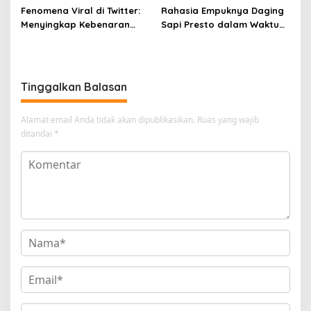
Fenomena Viral di Twitter:
Rahasia Empuknya Daging
Menyingkap Kebenaran
Sapi Presto dalam Waktu
Ayam Protena yang Tidak
Singkat: Panduan Lengkap
Sama dengan Daging
Tinggalkan Balasan
Alamat email Anda tidak akan dipublikasikan.
Ruas yang wajib
ditandai
*