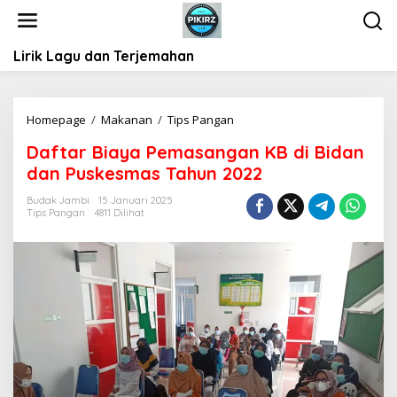
L
e
w
Lirik Lagu dan Terjemahan
a
t
i
k
Homepage
/
Makanan
/
Tips Pangan
D
e
a
k
Daftar Biaya Pemasangan KB di Bidan
f
o
dan Puskesmas Tahun 2022
t
n
a
t
Budak Jambi
15 Januari 2025
r
Tips Pangan
4811 Dilihat
e
B
n
i
a
y
a
P
e
m
a
s