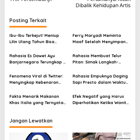
i
Dibalik Kehidupan Artis
g
a
Posting Terkait
s
i
Ibu-Ibu Terkejut! Meniup
Ferry Maryadi Meminta
Lilin Ulang Tahun Bisa
Maaf Setelah Menyimpan
p
Berbahaya dan Mematikan
Rahasia Selama 10 Tahun
o
Rahasia Es Dawet Ayu
Rahasia Membuat Telur
s
Banjarnegara Terungkap di
Pitan: Simak Langkah-
Balik Kelezatannya
Langkahnya dan Ikuti
Panduannya
Fenomena Viral di Twitter:
Rahasia Empuknya Daging
Menyingkap Kebenaran
Sapi Presto dalam Waktu
Ayam Protena yang Tidak
Singkat: Panduan Lengkap
Sama dengan Daging
Fakta Menarik Makanan
Efek Negatif yang Harus
Khas Italia yang Ternyata
Diperhatikan Ketika Wanita
Bisa Membantu
Sering Mengonsumsi Ceker
Menurunkan Berat Badan
dan Sayap Ayam
Jangan Lewatkan