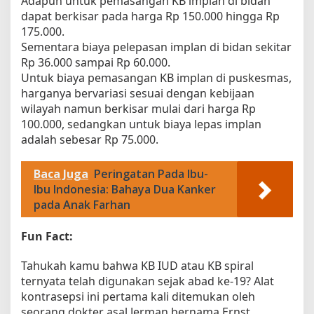
Adapun untuk pemasangan KB implan di bidan
dapat berkisar pada harga Rp 150.000 hingga Rp
175.000.
Sementara biaya pelepasan implan di bidan sekitar
Rp 36.000 sampai Rp 60.000.
Untuk biaya pemasangan KB implan di puskesmas,
harganya bervariasi sesuai dengan kebijaan
wilayah namun berkisar mulai dari harga Rp
100.000, sedangkan untuk biaya lepas implan
adalah sebesar Rp 75.000.
Baca Juga
Peringatan Pada Ibu-
Ibu Indonesia: Bahaya Dua Kanker
pada Anak Farhan
Fun Fact:
Tahukah kamu bahwa KB IUD atau KB spiral
ternyata telah digunakan sejak abad ke-19? Alat
kontrasepsi ini pertama kali ditemukan oleh
seorang dokter asal Jerman bernama Ernst