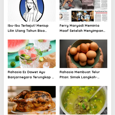
Ibu-Ibu Terkejut! Meniup
Ferry Maryadi Meminta
Lilin Ulang Tahun Bisa
Maaf Setelah Menyimpan
Berbahaya dan Mematikan
Rahasia Selama 10 Tahun
Rahasia Es Dawet Ayu
Rahasia Membuat Telur
Banjarnegara Terungkap di
Pitan: Simak Langkah-
Balik Kelezatannya
Langkahnya dan Ikuti
Panduannya