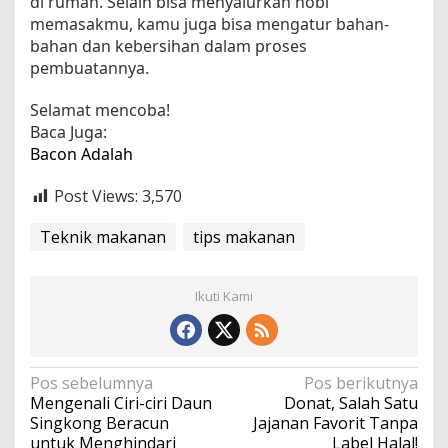
di rumah. Selain bisa menyalurkan hobi
memasakmu, kamu juga bisa mengatur bahan-
bahan dan kebersihan dalam proses
pembuatannya.
Selamat mencoba!
Baca Juga:
Bacon Adalah
Post Views:
3,570
Teknik makanan
tips makanan
Ikuti Kami
N
Pos sebelumnya
Pos berikutnya
Mengenali Ciri-ciri Daun
Donat, Salah Satu
a
Singkong Beracun
Jajanan Favorit Tanpa
v
untuk Menghindari
Label Halal!