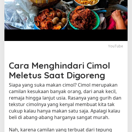
u
n
y
i
y
a
n
g
YouTube
M
e
m
Cara Menghindari Cimol
b
Meletus Saat Digoreng
u
a
Siapa yang suka makan cimol? Cimol merupakan
t
C
camilan kesukaan banyak orang, dari anak kecil,
i
remaja hingga lanjut usia. Rasanya yang gurih dan
m
tekstur cimolnya yang kenyal membuat kita tak
o
cukup kalau hanya makan satu saja. Apalagi kalau
l
beli di abang-abang harganya sangat murah.
M
e
Nah, karena camilan yang terbuat dari tepung
l