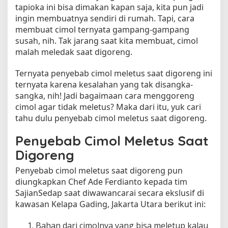
tapioka ini bisa dimakan kapan saja, kita pun jadi
e
ingin membuatnya sendiri di rumah. Tapi, cara
d
membuat cimol ternyata gampang-gampang
a
susah, nih. Tak jarang saat kita membuat, cimol
k
s
malah meledak saat digoreng.
a
a
Ternyata penyebab cimol meletus saat digoreng ini
t
ternyata karena kesalahan yang tak disangka-
D
sangka, nih! Jadi bagaimaan cara menggoreng
i
cimol agar tidak meletus? Maka dari itu, yuk cari
g
tahu dulu penyebab cimol meletus saat digoreng.
o
r
Penyebab Cimol Meletus Saat
e
Digoreng
n
g
Penyebab cimol meletus saat digoreng pun
diungkapkan Chef Ade Ferdianto kepada tim
SajianSedap saat diwawancarai secara ekslusif di
kawasan Kelapa Gading, Jakarta Utara berikut ini:
Bahan dari cimolnya yang bisa meletup kalau