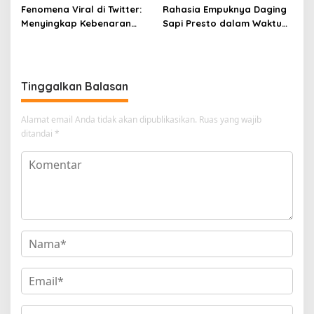
Fenomena Viral di Twitter:
Rahasia Empuknya Daging
Menyingkap Kebenaran
Sapi Presto dalam Waktu
Ayam Protena yang Tidak
Singkat: Panduan Lengkap
Sama dengan Daging
Tinggalkan Balasan
Alamat email Anda tidak akan dipublikasikan.
Ruas yang wajib
ditandai
*