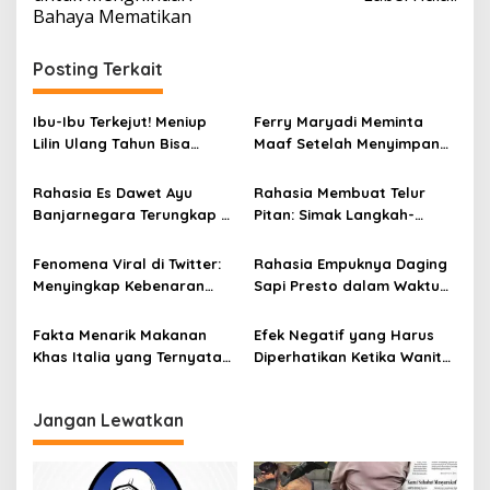
Bahaya Mematikan
i
g
Posting Terkait
a
s
Ibu-Ibu Terkejut! Meniup
Ferry Maryadi Meminta
i
Lilin Ulang Tahun Bisa
Maaf Setelah Menyimpan
Berbahaya dan Mematikan
Rahasia Selama 10 Tahun
p
Rahasia Es Dawet Ayu
Rahasia Membuat Telur
o
Banjarnegara Terungkap di
Pitan: Simak Langkah-
s
Balik Kelezatannya
Langkahnya dan Ikuti
Panduannya
Fenomena Viral di Twitter:
Rahasia Empuknya Daging
Menyingkap Kebenaran
Sapi Presto dalam Waktu
Ayam Protena yang Tidak
Singkat: Panduan Lengkap
Sama dengan Daging
Fakta Menarik Makanan
Efek Negatif yang Harus
Khas Italia yang Ternyata
Diperhatikan Ketika Wanita
Bisa Membantu
Sering Mengonsumsi Ceker
Menurunkan Berat Badan
dan Sayap Ayam
Jangan Lewatkan