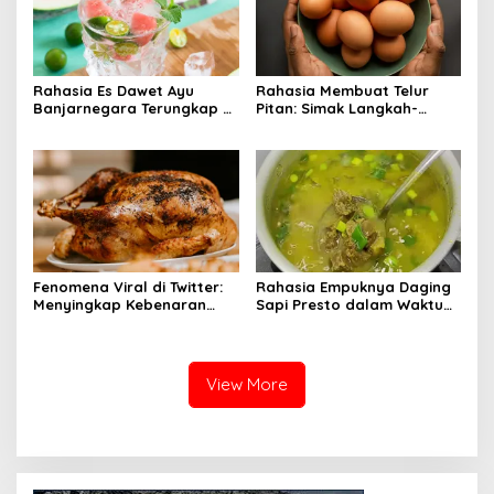
Rahasia Es Dawet Ayu
Rahasia Membuat Telur
Banjarnegara Terungkap di
Pitan: Simak Langkah-
Balik Kelezatannya
Langkahnya dan Ikuti
Panduannya
Fenomena Viral di Twitter:
Rahasia Empuknya Daging
Menyingkap Kebenaran
Sapi Presto dalam Waktu
Ayam Protena yang Tidak
Singkat: Panduan Lengkap
Sama dengan Daging
View More