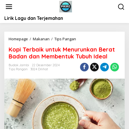
L
e
w
Lirik Lagu dan Terjemahan
a
t
i
k
Homepage
/
Makanan
/
Tips Pangan
K
e
o
k
Kopi Terbaik untuk Menurunkan Berat
p
o
Badan dan Membentuk Tubuh Ideal
i
n
T
t
Budak Jambi
22 Desember 2024
e
Tips Pangan
3024 Dilihat
e
r
n
b
a
i
k
u
n
t
u
k