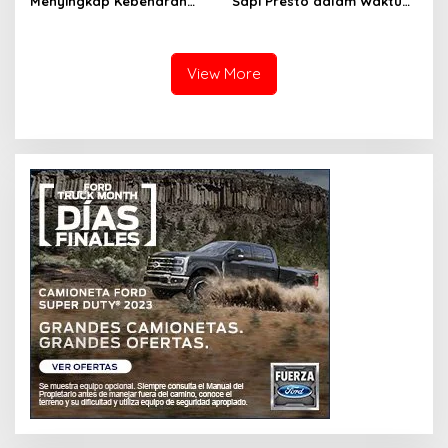
Menyingkap Kebenaran
Sapi Presto dalam Waktu
Ayam Protena yang Tidak
Singkat: Panduan Lengkap
Sama dengan Daging
View More