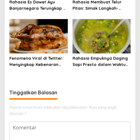
Rahasia Es Dawet Ayu
Rahasia Membuat Telur
Banjarnegara Terungkap di
Pitan: Simak Langkah-
Balik Kelezatannya
Langkahnya dan Ikuti
Panduannya
Fenomena Viral di Twitter:
Rahasia Empuknya Daging
Menyingkap Kebenaran
Sapi Presto dalam Waktu
Ayam Protena yang Tidak
Singkat: Panduan Lengkap
Sama dengan Daging
Tinggalkan Balasan
Alamat email Anda tidak akan dipublikasikan.
Ruas yang wajib
ditandai
*