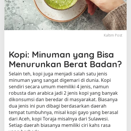
M
e
n
u
r
u
Kaltim Post
n
k
a
Kopi: Minuman yang Bisa
n
B
Menurunkan Berat Badan?
e
r
Selain teh, kopi juga menjadi salah satu jenis
a
minuman yang sangat digemari di dunia. Kopi
t
sendiri secara umum memiliki 4 jenis, namun
B
robusta dan arabica jadi 2 jenis kopi yang banyak
a
dikonsumsi dan beredar di masyarakat. Biasanya
d
dua jenis ini pun dibagi berdasarkan daerah
a
tempat tumbuhnya, misal kopi gayo yang berasal
n
dari Aceh, kopi Toraja misalnya dari Sulawesi.
d
Setiap daerah biasanya memiliki ciri kahs rasa
a
n