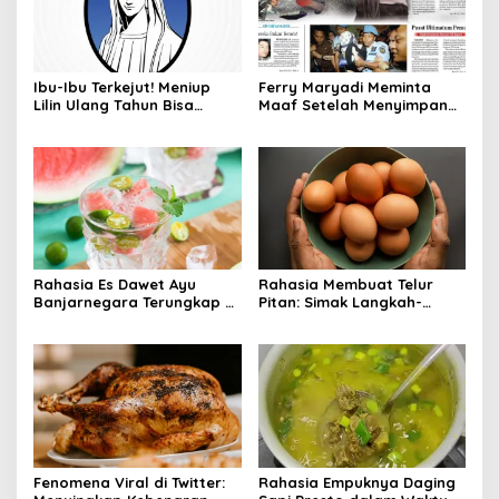
Ibu-Ibu Terkejut! Meniup
Ferry Maryadi Meminta
Lilin Ulang Tahun Bisa
Maaf Setelah Menyimpan
Berbahaya dan Mematikan
Rahasia Selama 10 Tahun
Rahasia Es Dawet Ayu
Rahasia Membuat Telur
Banjarnegara Terungkap di
Pitan: Simak Langkah-
Balik Kelezatannya
Langkahnya dan Ikuti
Panduannya
Fenomena Viral di Twitter:
Rahasia Empuknya Daging