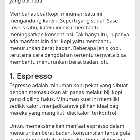
yang berbeda.
M
e
Membahas soal kopi, minuman satu ini
m
mengandung kafein. Seperti yang sudah Sase
b
Lovers tahu, kafein ini bisa membantu
e
meningkatkan konsentrasi. Tak hanya itu, rupanya
n
ada manfaat lain dari kopi yaitu membantu
t
menurunkan berat badan. Beberapa jenis kopi,
u
terutama cara pengolahan tertentu ternyata bisa
k
membantu menurunkan berat badan loh.
T
u
1. Espresso
b
u
Espresso adalah minuman kopi pekat yang dibuat
h
dengan memasukkan air panas melalui biji kopi
I
yang digiling halus. Minuman kuat ini memiliki
d
sedikit kalori, menjadikannya pilihan ideal bagi
e
a
mereka yang mengikuti diet kalori terkontrol.
l
Untuk memaksimalkan manfaat espresso dalam
menurunkan berat badan, konsumsilah tanpa gula
atau bahan tambahan berkalori tinggi. Beberapa