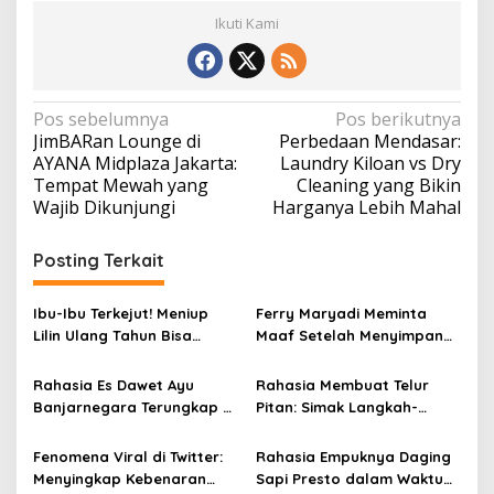
Ikuti Kami
N
Pos sebelumnya
Pos berikutnya
JimBARan Lounge di
Perbedaan Mendasar:
a
AYANA Midplaza Jakarta:
Laundry Kiloan vs Dry
v
Tempat Mewah yang
Cleaning yang Bikin
Wajib Dikunjungi
Harganya Lebih Mahal
i
g
Posting Terkait
a
s
Ibu-Ibu Terkejut! Meniup
Ferry Maryadi Meminta
i
Lilin Ulang Tahun Bisa
Maaf Setelah Menyimpan
Berbahaya dan Mematikan
Rahasia Selama 10 Tahun
p
Rahasia Es Dawet Ayu
Rahasia Membuat Telur
o
Banjarnegara Terungkap di
Pitan: Simak Langkah-
s
Balik Kelezatannya
Langkahnya dan Ikuti
Panduannya
Fenomena Viral di Twitter:
Rahasia Empuknya Daging
Menyingkap Kebenaran
Sapi Presto dalam Waktu