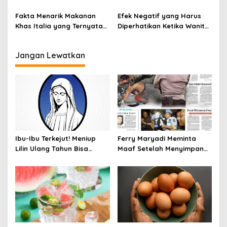
Ayam Protena yang Tidak
Singkat: Panduan Lengkap
Sama dengan Daging
Fakta Menarik Makanan
Efek Negatif yang Harus
Khas Italia yang Ternyata
Diperhatikan Ketika Wanita
Bisa Membantu
Sering Mengonsumsi Ceker
Menurunkan Berat Badan
dan Sayap Ayam
Jangan Lewatkan
Ibu-Ibu Terkejut! Meniup
Ferry Maryadi Meminta
Lilin Ulang Tahun Bisa
Maaf Setelah Menyimpan
Berbahaya dan Mematikan
Rahasia Selama 10 Tahun