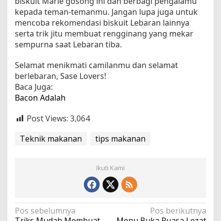
biskuit Marie gosong ini dan berbagi pengalamu
kepada teman-temanmu. Jangan lupa juga untuk
mencoba rekomendasi biskuit Lebaran lainnya
serta trik jitu membuat rengginang yang mekar
sempurna saat Lebaran tiba.
Selamat menikmati camilanmu dan selamat
berlebaran, Sase Lovers!
Baca Juga:
Bacon Adalah
Post Views:
3,064
Teknik makanan
tips makanan
Ikuti Kami
N
Pos sebelumnya
Pos berikutnya
Triks Mudah Membuat
Menu Buka Puasa Lezat