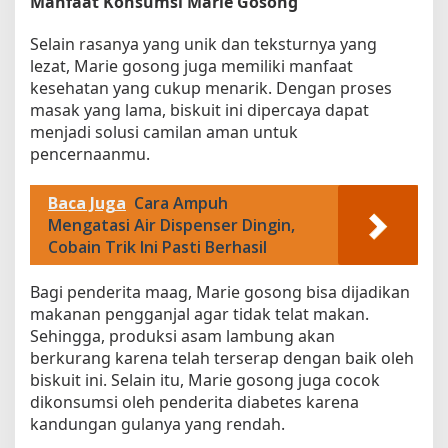
Manfaat Konsumsi Marie Gosong
a
!
Selain rasanya yang unik dan teksturnya yang
lezat, Marie gosong juga memiliki manfaat
kesehatan yang cukup menarik. Dengan proses
masak yang lama, biskuit ini dipercaya dapat
menjadi solusi camilan aman untuk
pencernaanmu.
Baca Juga
Cara Ampuh
Mengatasi Air Dispenser Dingin,
Cobain Trik Ini Pasti Berhasil
Bagi penderita maag, Marie gosong bisa dijadikan
makanan pengganjal agar tidak telat makan.
Sehingga, produksi asam lambung akan
berkurang karena telah terserap dengan baik oleh
biskuit ini. Selain itu, Marie gosong juga cocok
dikonsumsi oleh penderita diabetes karena
kandungan gulanya yang rendah.