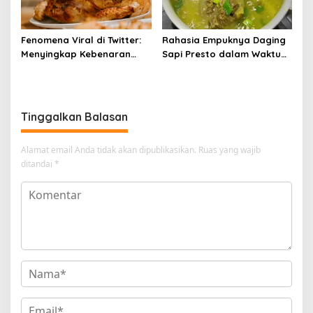
Fenomena Viral di Twitter:
Rahasia Empuknya Daging
Menyingkap Kebenaran
Sapi Presto dalam Waktu
Ayam Protena yang Tidak
Singkat: Panduan Lengkap
Sama dengan Daging
Tinggalkan Balasan
Alamat email Anda tidak akan dipublikasikan.
Ruas yang wajib
ditandai
*