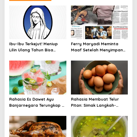
Ibu-Ibu Terkejut! Meniup
Ferry Maryadi Meminta
Lilin Ulang Tahun Bisa
Maaf Setelah Menyimpan
Berbahaya dan Mematikan
Rahasia Selama 10 Tahun
Rahasia Es Dawet Ayu
Rahasia Membuat Telur
Banjarnegara Terungkap di
Pitan: Simak Langkah-
Balik Kelezatannya
Langkahnya dan Ikuti
Panduannya