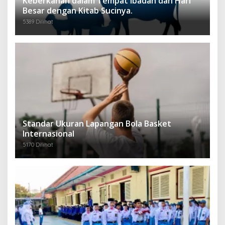
Keberkahan dalam Tempat Ibadah dan Hari
Besar dengan Kitab Sucinya.
5389 Dilihat
Standar Ukuran Lapangan Bola Basket
Internasional
5170 Dilihat