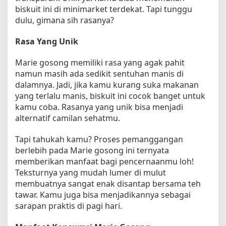
biskuit ini di minimarket terdekat. Tapi tunggu
i
dulu, gimana sih rasanya?
t
a
m
Rasa Yang Unik
y
a
Marie gosong memiliki rasa yang agak pahit
n
namun masih ada sedikit sentuhan manis di
g
dalamnya. Jadi, jika kamu kurang suka makanan
M
yang terlalu manis, biskuit ini cocok banget untuk
e
kamu coba. Rasanya yang unik bisa menjadi
n
alternatif camilan sehatmu.
g
g
Tapi tahukah kamu? Proses pemanggangan
u
berlebih pada Marie gosong ini ternyata
g
memberikan manfaat bagi pencernaanmu loh!
a
h
Teksturnya yang mudah lumer di mulut
S
membuatnya sangat enak disantap bersama teh
e
tawar. Kamu juga bisa menjadikannya sebagai
l
sarapan praktis di pagi hari.
e
r