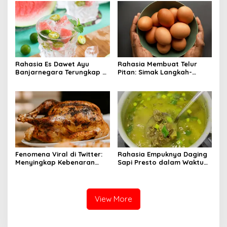
Rahasia Es Dawet Ayu
Rahasia Membuat Telur
Banjarnegara Terungkap di
Pitan: Simak Langkah-
Balik Kelezatannya
Langkahnya dan Ikuti
Panduannya
Fenomena Viral di Twitter:
Rahasia Empuknya Daging
Menyingkap Kebenaran
Sapi Presto dalam Waktu
Ayam Protena yang Tidak
Singkat: Panduan Lengkap
Sama dengan Daging
View More