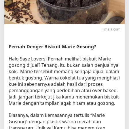
l
a
n
S
e
Fimela.com
h
a
t
Pernah Denger Biskuit Marie Gosong?
d
e
Halo Sase Lovers! Pernah melihat biskuit Marie
n
gosong dijual? Tenang, itu bukan salah penjualnya
g
kok. Marie tersebut memang sengaja dijual dalam
a
n
bentuk gosong. Warna cokelat tua yang menghiasi
T
kue ini sebenarnya adalah hasil dari proses
a
pemanggangan yang berlebihan atau over baked.
m
Jadi, jangan terkejut jika kamu menemukan biskuit
p
Marie dengan tampilan agak hitam atau gosong.
i
l
Biasanya, dalam kemasannya tertulis “Marie
a
Gosong” dengan plastik warna merah dan
n
transparan. Unik ya! Kamu bisa menemukan
H