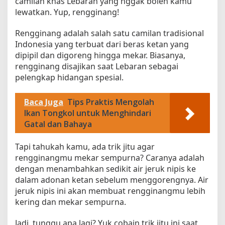
camilan khas Lebaran yang nggak boleh kamu
lewatkan. Yup, rengginang!
Rengginang adalah salah satu camilan tradisional
Indonesia yang terbuat dari beras ketan yang
dipipil dan digoreng hingga mekar. Biasanya,
rengginang disajikan saat Lebaran sebagai
pelengkap hidangan spesial.
Baca Juga
Tips Praktis Mengolah
Ikan Tongkol untuk Menghindari
Gatal dan Bahaya
Tapi tahukah kamu, ada trik jitu agar
rengginangmu mekar sempurna? Caranya adalah
dengan menambahkan sedikit air jeruk nipis ke
dalam adonan ketan sebelum menggorengnya. Air
jeruk nipis ini akan membuat rengginangmu lebih
kering dan mekar sempurna.
Jadi, tunggu apa lagi? Yuk cobain trik jitu ini saat