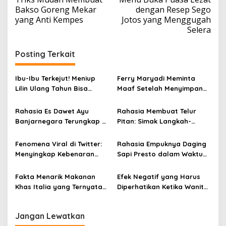
a
Bakso Goreng Mekar
dengan Resep Sego
v
yang Anti Kempes
Jotos yang Menggugah
Selera
i
g
Posting Terkait
a
s
Ibu-Ibu Terkejut! Meniup
Ferry Maryadi Meminta
i
Lilin Ulang Tahun Bisa
Maaf Setelah Menyimpan
Berbahaya dan Mematikan
Rahasia Selama 10 Tahun
p
Rahasia Es Dawet Ayu
Rahasia Membuat Telur
o
Banjarnegara Terungkap di
Pitan: Simak Langkah-
s
Balik Kelezatannya
Langkahnya dan Ikuti
Panduannya
Fenomena Viral di Twitter:
Rahasia Empuknya Daging
Menyingkap Kebenaran
Sapi Presto dalam Waktu
Ayam Protena yang Tidak
Singkat: Panduan Lengkap
Sama dengan Daging
Fakta Menarik Makanan
Efek Negatif yang Harus
Khas Italia yang Ternyata
Diperhatikan Ketika Wanita
Bisa Membantu
Sering Mengonsumsi Ceker
Menurunkan Berat Badan
dan Sayap Ayam
Jangan Lewatkan