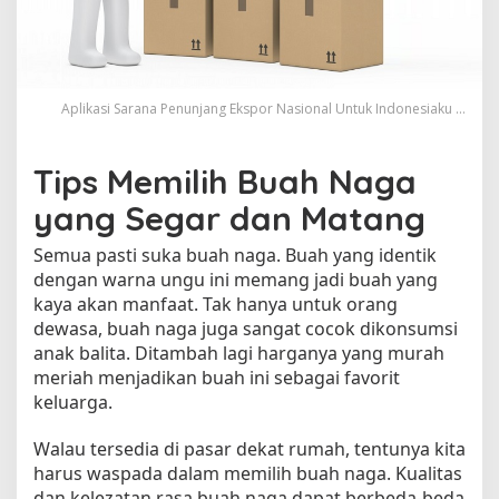
n
g
e
n
a
Aplikasi Sarana Penunjang Ekspor Nasional Untuk Indonesiaku ...
l
i
B
Tips Memilih Buah Naga
u
yang Segar dan Matang
a
h
Semua pasti suka buah naga. Buah yang identik
N
a
dengan warna ungu ini memang jadi buah yang
g
kaya akan manfaat. Tak hanya untuk orang
a
dewasa, buah naga juga sangat cocok dikonsumsi
B
anak balita. Ditambah lagi harganya yang murah
u
meriah menjadikan buah ini sebagai favorit
s
keluarga.
u
k
Walau tersedia di pasar dekat rumah, tentunya kita
a
harus waspada dalam memilih buah naga. Kualitas
g
dan kelezatan rasa buah naga dapat berbeda-beda
a