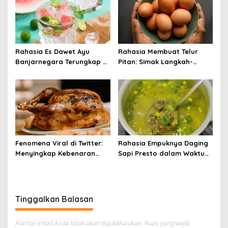
Rahasia Es Dawet Ayu
Rahasia Membuat Telur
Banjarnegara Terungkap di
Pitan: Simak Langkah-
Balik Kelezatannya
Langkahnya dan Ikuti
Panduannya
Fenomena Viral di Twitter:
Rahasia Empuknya Daging
Menyingkap Kebenaran
Sapi Presto dalam Waktu
Ayam Protena yang Tidak
Singkat: Panduan Lengkap
Sama dengan Daging
Tinggalkan Balasan
Alamat email Anda tidak akan dipublikasikan.
Ruas yang wajib