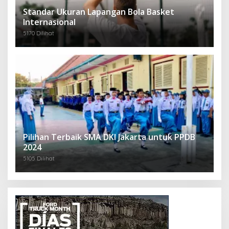
Standar Ukuran Lapangan Bola Basket
Internasional
5170 Dilihat
Pilihan Terbaik SMA DKI Jakarta untuk PPDB
2024
5105 Dilihat