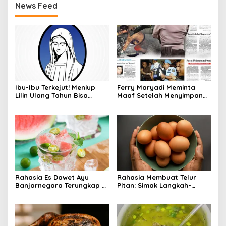
News Feed
Ibu-Ibu Terkejut! Meniup
Ferry Maryadi Meminta
Lilin Ulang Tahun Bisa
Maaf Setelah Menyimpan
Berbahaya dan Mematikan
Rahasia Selama 10 Tahun
Rahasia Es Dawet Ayu
Rahasia Membuat Telur
Banjarnegara Terungkap di
Pitan: Simak Langkah-
Balik Kelezatannya
Langkahnya dan Ikuti
Panduannya