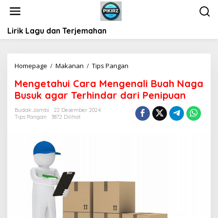
L
e
w
Lirik Lagu dan Terjemahan
a
t
i
k
Homepage
/
Makanan
/
Tips Pangan
M
e
e
k
Mengetahui Cara Mengenali Buah Naga
n
o
Busuk agar Terhindar dari Penipuan
g
n
e
t
Budak Jambi
22 Desember 2024
t
Tips Pangan
3872 Dilihat
e
a
n
h
u
i
C
a
r
a
M
e