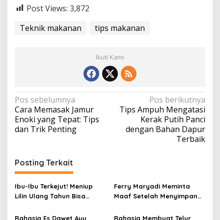
Post Views:
3,872
Teknik makanan
tips makanan
Ikuti Kami
N
Pos sebelumnya
Pos berikutnya
Cara Memasak Jamur
Tips Ampuh Mengatasi
a
Enoki yang Tepat: Tips
Kerak Putih Panci
v
dan Trik Penting
dengan Bahan Dapur
Terbaik
i
g
Posting Terkait
a
s
Ibu-Ibu Terkejut! Meniup
Ferry Maryadi Meminta
i
Lilin Ulang Tahun Bisa
Maaf Setelah Menyimpan
Berbahaya dan Mematikan
Rahasia Selama 10 Tahun
p
Rahasia Es Dawet Ayu
Rahasia Membuat Telur