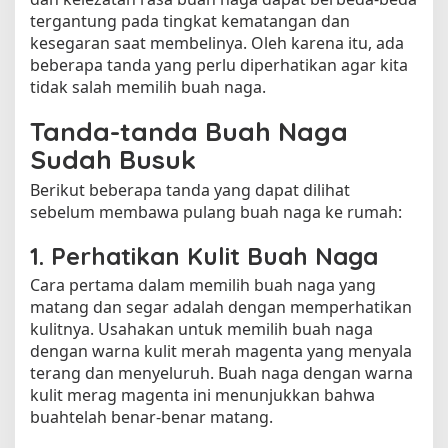
tergantung pada tingkat kematangan dan
r
T
kesegaran saat membelinya. Oleh karena itu, ada
e
beberapa tanda yang perlu diperhatikan agar kita
r
tidak salah memilih buah naga.
h
i
Tanda-tanda Buah Naga
n
Sudah Busuk
d
a
Berikut beberapa tanda yang dapat dilihat
r
sebelum membawa pulang buah naga ke rumah:
d
a
1. Perhatikan Kulit Buah Naga
r
i
Cara pertama dalam memilih buah naga yang
P
matang dan segar adalah dengan memperhatikan
e
kulitnya. Usahakan untuk memilih buah naga
n
dengan warna kulit merah magenta yang menyala
i
terang dan menyeluruh. Buah naga dengan warna
p
kulit merag magenta ini menunjukkan bahwa
u
buahtelah benar-benar matang.
a
n