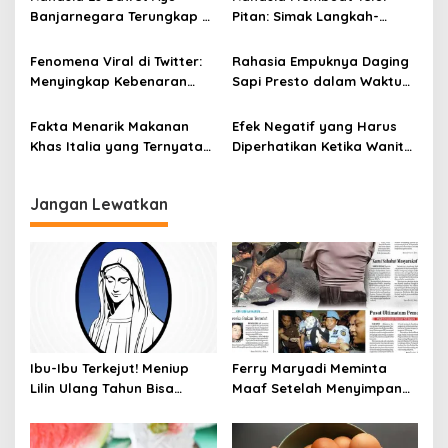
o
Banjarnegara Terungkap di
Pitan: Simak Langkah-
s
Balik Kelezatannya
Langkahnya dan Ikuti
Panduannya
Fenomena Viral di Twitter:
Rahasia Empuknya Daging
Menyingkap Kebenaran
Sapi Presto dalam Waktu
Ayam Protena yang Tidak
Singkat: Panduan Lengkap
Sama dengan Daging
Fakta Menarik Makanan
Efek Negatif yang Harus
Khas Italia yang Ternyata
Diperhatikan Ketika Wanita
Bisa Membantu
Sering Mengonsumsi Ceker
Menurunkan Berat Badan
dan Sayap Ayam
Jangan Lewatkan
Ibu-Ibu Terkejut! Meniup
Ferry Maryadi Meminta
Lilin Ulang Tahun Bisa
Maaf Setelah Menyimpan
Berbahaya dan Mematikan
Rahasia Selama 10 Tahun