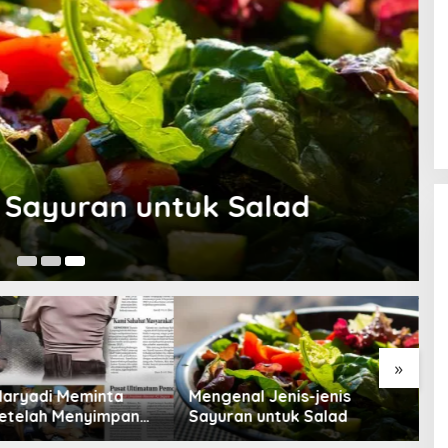
I
s Sayuran untuk Salad
27
»
Maryadi Meminta
Mengenal Jenis-jenis
T
etelah Menyimpan
Sayuran untuk Salad
B
a Selama 10 Tahun