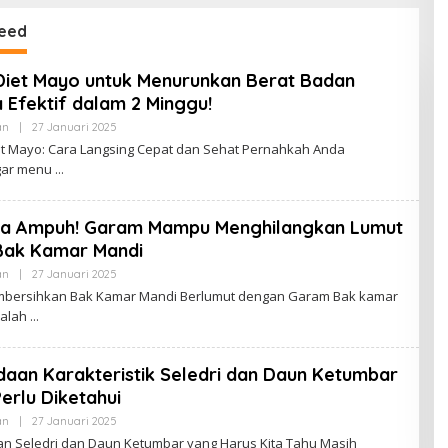
eed
Diet Mayo untuk Menurunkan Berat Badan
 Efektif dalam 2 Minggu!
an
|
27 Januari 2025
O
L
t Mayo: Cara Langsing Cepat dan Sehat Pernahkah Anda
E
ar menu
H
B
U
D
ia Ampuh! Garam Mampu Menghilangkan Lumut
A
K
Bak Kamar Mandi
J
A
an
|
27 Januari 2025
O
M
L
bersihkan Bak Kamar Mandi Berlumut dengan Garam Bak kamar
B
E
I
dalah
H
B
U
D
aan Karakteristik Seledri dan Daun Ketumbar
A
K
erlu Diketahui
J
A
an
|
27 Januari 2025
O
M
L
n Seledri dan Daun Ketumbar yang Harus Kita Tahu Masih
B