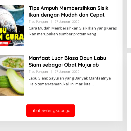
A
K
Tips Ampuh Membersihkan Sisik
J
Ikan dengan Mudah dan Cepat
A
M
Tips Pangan
|
27 Januari 2025
O
B
L
I
Cara Mudah Membersihkan Sisik Ikan yang Keras
E
Ikan merupakan sumber protein yang
H
B
U
D
A
K
Manfaat Luar Biasa Daun Labu
J
A
Siam sebagai Obat Mujarab
M
B
Tips Pangan
|
27 Januari 2025
O
I
L
Labu Siam: Sayuran yang Banyak Manfaatnya
E
Halo teman-teman, kali ini mari kita
H
B
U
D
A
K
J
Lihat Selengkapnya
A
M
B
I