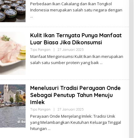
L
Perbedaan Ikan Cakalang dan Ikan Tongkol
B
E
I
Indonesia merupakan salah satu negara dengan
H
B
U
D
A
K
Kulit Ikan Ternyata Punya Manfaat
J
A
Luar Biasa Jika Dikonsumsi
M
B
Tips Pangan
|
27 Januari 2025
O
I
L
Manfaat Mengonsumsi Kulit Ikan Ikan merupakan
E
salah satu sumber protein yang baik
H
B
U
D
A
K
Menelusuri Tradisi Perayaan Onde
J
A
Sebagai Penutup Tahun Menuju
M
Imlek
B
I
Tips Pangan
|
27 Januari 2025
O
L
Perayaan Onde Menjelang Imlek: Tradisi Unik
E
yang Melambangkan Keutuhan Keluarga Tinggal
H
B
hitungan
U
D