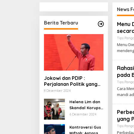
News F
Berita Terbaru
B
Menu 
e
secara
r
i
Tips Pang
t
Menu Die
a
mendeng
J
a
m
b
Rahas
i
pada 
Jokowi dan PDIP :
Tips Pang
Perjalanan Politik yang
Cara Mem
Penuh Warna dan
8 Desember 2024
mandi a
Kejutan
Helena Lim dan
Skandal Korupsi
Perbed
Timah: Kisah
6 Desember 2024
yang P
‘Crazy Rich’
yang Menjerat
Tips Pang
Kontroversi Gus
Hukum
Perbedaa
Miftah: Antara