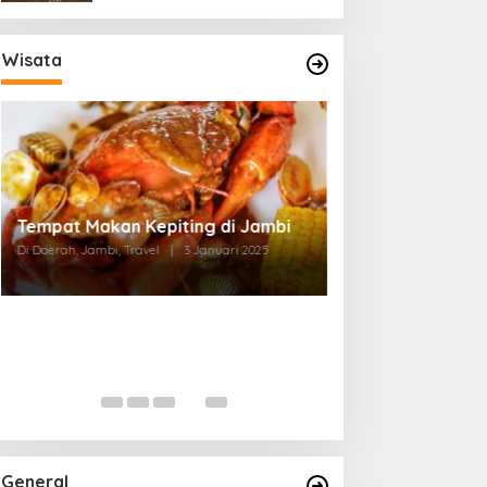
Wisata
Tempat Makan di Thehok Jambi
Di Daerah, Jambi, Travel
|
3 Januari 2025
General