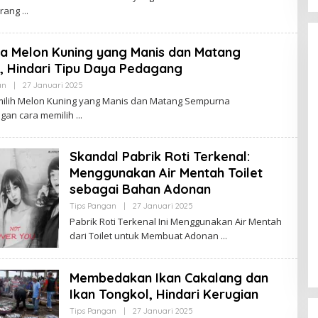
E
I
orang
H
B
U
D
a Melon Kuning yang Manis dan Matang
A
K
, Hindari Tipu Daya Pedagang
J
A
an
|
27 Januari 2025
O
M
L
ilih Melon Kuning yang Manis dan Matang Sempurna
B
E
I
gan cara memilih
H
B
U
D
Kota Baru Jambi
Tempat Makan Kepiting di Jambi
Skandal Pabrik Roti Terkenal:
A
|
3 Januari 2025
Di Daerah, Jambi, Travel
|
3 Januari 2025
K
Menggunakan Air Mentah Toilet
J
A
sebagai Bahan Adonan
M
B
Tips Pangan
|
27 Januari 2025
O
I
L
Pabrik Roti Terkenal Ini Menggunakan Air Mentah
E
dari Toilet untuk Membuat Adonan
H
B
U
D
Membedakan Ikan Cakalang dan
A
K
Ikan Tongkol, Hindari Kerugian
J
A
Tips Pangan
|
27 Januari 2025
O
M