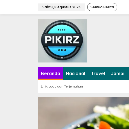
L
Sabtu, 8 Agustus 2026
Semua Berita
e
w
a
t
i
k
e
k
o
n
t
e
Beranda
Nasional
Travel
Jambi
n
Lirik Lagu dan Terjemahan