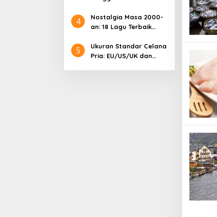
Samsung: Harga
Lengkap dan Informasi
Nostalgia Masa 2000-
4
Terkini
an: 18 Lagu Terbaik
Indonesia yang
Menggetarkan Hati
Ukuran Standar Celana
5
Pria: EU/US/UK dan
Cara Mengonversinya