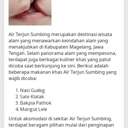
Air Terjun Sumbing merupakan destinasi wisata
alam yang menawarkan keindahan alam yang
menakjubkan di Kabupaten Magelang, Jawa
Tengah. Selain panorama alam yang mempesona,
terdapat juga berbagai kuliner khas yang patut
dicoba saat berkunjung ke sini. Berikut adalah
beberapa makanan khas Air Terjun Sumbing yang
wajib dicoba:
Nasi Gudeg
Sate Klatak
Bakpia Pathok
Mangut Lele
Untuk akomodasi di sekitar Air Terjun Sumbing,
terdapat beragam pilihan mulai dari penginapan