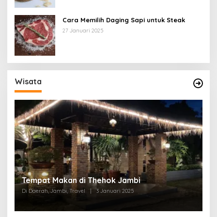
Cara Memilih Daging Sapi untuk Steak
27 Januari 2025
Wisata
Tempat Makan di Thehok Jambi
Di Daerah, Jambi, Travel
|
3 Januari 2025