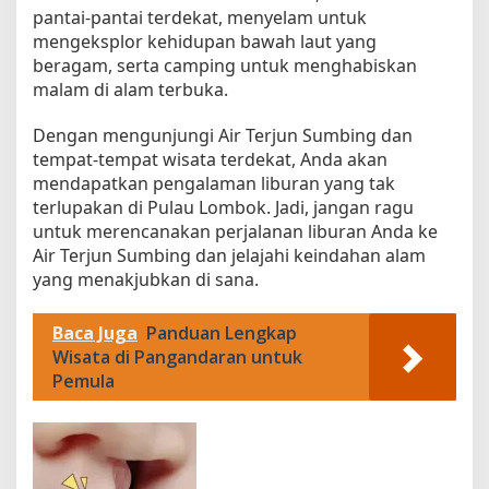
pantai-pantai terdekat, menyelam untuk
mengeksplor kehidupan bawah laut yang
beragam, serta camping untuk menghabiskan
malam di alam terbuka.
Dengan mengunjungi Air Terjun Sumbing dan
tempat-tempat wisata terdekat, Anda akan
mendapatkan pengalaman liburan yang tak
terlupakan di Pulau Lombok. Jadi, jangan ragu
untuk merencanakan perjalanan liburan Anda ke
Air Terjun Sumbing dan jelajahi keindahan alam
yang menakjubkan di sana.
Baca Juga
Panduan Lengkap
Wisata di Pangandaran untuk
Pemula