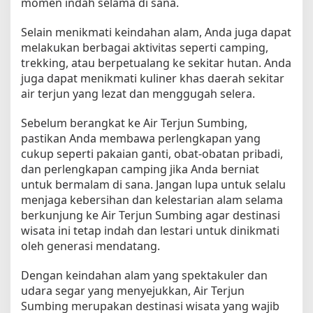
momen indah selama di sana.
Selain menikmati keindahan alam, Anda juga dapat
melakukan berbagai aktivitas seperti camping,
trekking, atau berpetualang ke sekitar hutan. Anda
juga dapat menikmati kuliner khas daerah sekitar
air terjun yang lezat dan menggugah selera.
Sebelum berangkat ke Air Terjun Sumbing,
pastikan Anda membawa perlengkapan yang
cukup seperti pakaian ganti, obat-obatan pribadi,
dan perlengkapan camping jika Anda berniat
untuk bermalam di sana. Jangan lupa untuk selalu
menjaga kebersihan dan kelestarian alam selama
berkunjung ke Air Terjun Sumbing agar destinasi
wisata ini tetap indah dan lestari untuk dinikmati
oleh generasi mendatang.
Dengan keindahan alam yang spektakuler dan
udara segar yang menyejukkan, Air Terjun
Sumbing merupakan destinasi wisata yang wajib