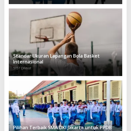
Standar Ukuran Lapangan Bola Basket
Internasional
5157 Dilihat
Pilihan Terbaik SMA DKI Jakarta untuk PPDB