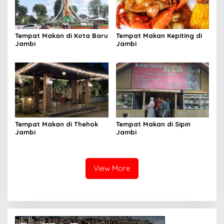
Tempat Makan di Kota Baru
Tempat Makan Kepiting di
Jambi
Jambi
Tempat Makan di Thehok
Tempat Makan di Sipin
Jambi
Jambi
View More