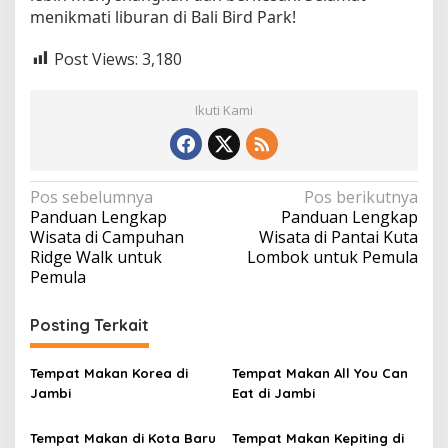
menikmati liburan di Bali Bird Park!
Post Views:
3,180
Ikuti Kami
N
Pos sebelumnya
Pos berikutnya
Panduan Lengkap
Panduan Lengkap
a
Wisata di Campuhan
Wisata di Pantai Kuta
v
Ridge Walk untuk
Lombok untuk Pemula
Pemula
i
g
Posting Terkait
a
s
Tempat Makan Korea di
Tempat Makan All You Can
i
Jambi
Eat di Jambi
p
Tempat Makan di Kota Baru
Tempat Makan Kepiting di