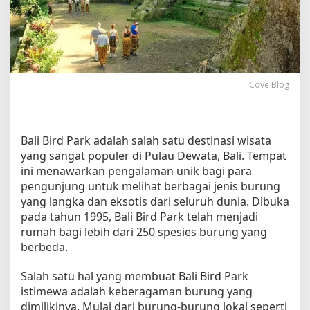
s
a
t
a
d
i
Cove Blog
B
a
l
i
Bali Bird Park adalah salah satu destinasi wisata
B
yang sangat populer di Pulau Dewata, Bali. Tempat
i
ini menawarkan pengalaman unik bagi para
r
pengunjung untuk melihat berbagai jenis burung
d
P
yang langka dan eksotis dari seluruh dunia. Dibuka
a
pada tahun 1995, Bali Bird Park telah menjadi
r
rumah bagi lebih dari 250 spesies burung yang
k
berbeda.
u
n
Salah satu hal yang membuat Bali Bird Park
t
istimewa adalah keberagaman burung yang
u
dimilikinya. Mulai dari burung-burung lokal seperti
k