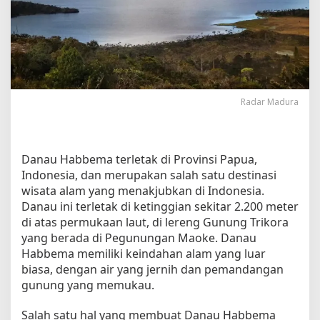
s
a
t
a
d
i
D
Radar Madura
a
n
a
u
Danau Habbema terletak di Provinsi Papua,
H
Indonesia, dan merupakan salah satu destinasi
a
wisata alam yang menakjubkan di Indonesia.
b
b
Danau ini terletak di ketinggian sekitar 2.200 meter
e
di atas permukaan laut, di lereng Gunung Trikora
m
yang berada di Pegunungan Maoke. Danau
a
Habbema memiliki keindahan alam yang luar
u
biasa, dengan air yang jernih dan pemandangan
n
gunung yang memukau.
t
u
Salah satu hal yang membuat Danau Habbema
k