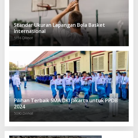
Standar Ukuran Lapangan Bola Basket
Internasional
5156 Dilihat
Pilihan Terbaik SMA DKI Jakarta untuk PPDB
2024
5090 Dilihat