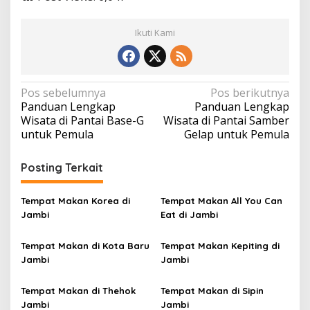
Ikuti Kami
N
Pos sebelumnya
Pos berikutnya
Panduan Lengkap
Panduan Lengkap
a
Wisata di Pantai Base-G
Wisata di Pantai Samber
v
untuk Pemula
Gelap untuk Pemula
i
Posting Terkait
g
a
Tempat Makan Korea di
Tempat Makan All You Can
s
Jambi
Eat di Jambi
i
p
Tempat Makan di Kota Baru
Tempat Makan Kepiting di
Jambi
Jambi
o
s
Tempat Makan di Thehok
Tempat Makan di Sipin
Jambi
Jambi