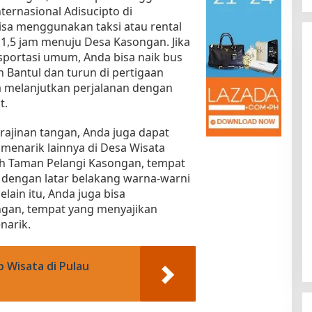
ternasional Adisucipto di
bisa menggunakan taksi atau rental
 1,5 jam menuju Desa Kasongan. Jika
portasi umum, Anda bisa naik bus
 Bantul dan turun di pertigaan
a melanjutkan perjalanan dengan
t.
rajinan tangan, Anda juga dapat
Kota Baru Jambi
Tempat Makan Kepiting di Jambi
menarik lainnya di Desa Wisata
|
3 Januari 2025
Di Daerah, Jambi, Travel
|
3 Januari 2025
ah Taman Pelangi Kasongan, tempat
 dengan latar belakang warna-warni
elain itu, Anda juga bisa
ngan, tempat yang menyajikan
narik.
 Wisata di Pulau