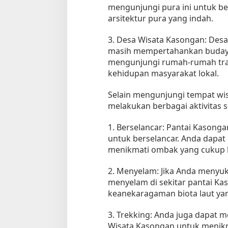
mengunjungi pura ini untuk b
arsitektur pura yang indah.
3. Desa Wisata Kasongan: Desa
masih mempertahankan budaya 
mengunjungi rumah-rumah trad
kehidupan masyarakat lokal.
Selain mengunjungi tempat wis
melakukan berbagai aktivitas s
1. Berselancar: Pantai Kason
untuk berselancar. Anda dapa
menikmati ombak yang cukup be
2. Menyelam: Jika Anda menyuk
menyelam di sekitar pantai Ka
keanekaragaman biota laut ya
3. Trekking: Anda juga dapat m
Wisata Kasongan untuk menik