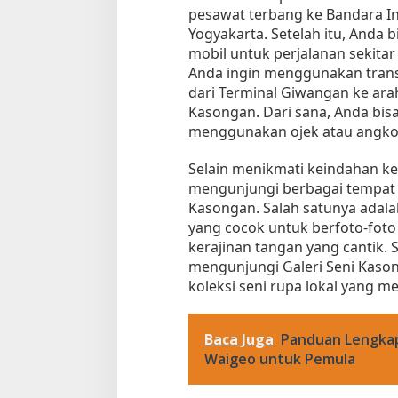
pesawat terbang ke Bandara In
a
Yogyakarta. Setelah itu, Anda 
mobil untuk perjalanan sekitar
Anda ingin menggunakan trans
dari Terminal Giwangan ke arah
Kasongan. Dari sana, Anda bis
menggunakan ojek atau angko
Selain menikmati keindahan ke
Tempat Makan di 
mengunjungi berbagai tempat 
Di Daerah, Jambi, Travel
Kasongan. Salah satunya adal
yang cocok untuk berfoto-foto
kerajinan tangan yang cantik. S
mengunjungi Galeri Seni Kaso
Tempat Makan All You Can Eat di
koleksi seni rupa lokal yang me
Jambi
Di Daerah, Jambi, Travel
|
3 Januari 2025
Baca Juga
Panduan Lengkap
Waigeo untuk Pemula