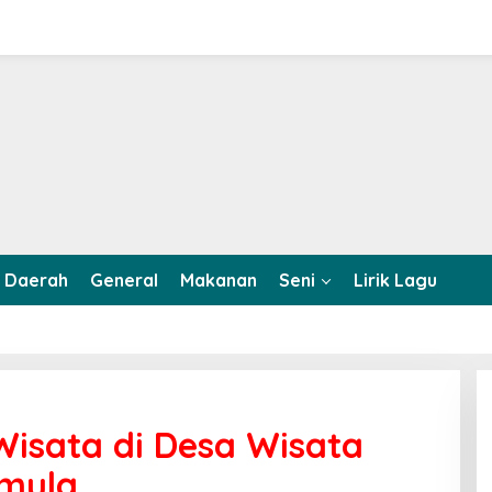
Daerah
General
Makanan
Seni
Lirik Lagu
isata di Desa Wisata
emula