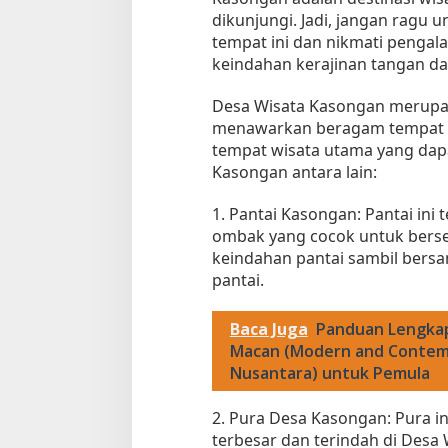
dikunjungi. Jadi, jangan ragu
tempat ini dan nikmati pengal
keindahan kerajinan tangan da
Desa Wisata Kasongan merupaka
menawarkan beragam tempat m
tempat wisata utama yang dapa
Kasongan antara lain:
1. Pantai Kasongan: Pantai ini
ombak yang cocok untuk berse
keindahan pantai sambil bersan
pantai.
Baca Juga
Panduan Lengka
Macan (Modern and Contemp
Nusantara) untuk Pemula
2. Pura Desa Kasongan: Pura i
terbesar dan terindah di Desa