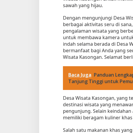
sawah yang hijau.
Dengan mengunjungi Desa Wi
berbagai aktivitas seru di sa
pengalaman wisata yang berbed
untuk membawa kamera unt
indah selama berada di Desa W
bermanfaat bagi Anda yang se
Wisata Kasongan. Selamat berl
Baca Juga
Panduan Lengkap
Tanjung Tinggi untuk Pemu
Desa Wisata Kasongan, yang te
destinasi wisata yang menawa
pengunjung. Selain keindahan
memiliki beragam kuliner khas
Salah satu makanan khas yang 