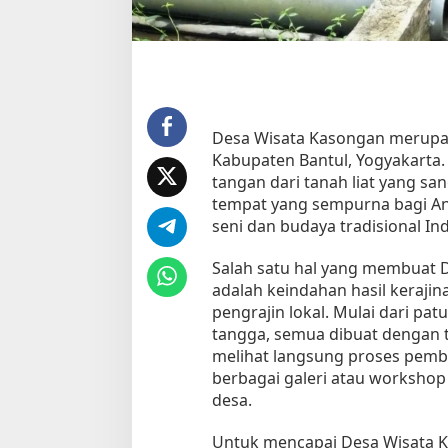
i
s
a
t
a
K
a
Desa Wisata Kasongan merupaka
s
Kabupaten Bantul, Yogyakarta. 
o
tangan dari tanah liat yang sa
n
tempat yang sempurna bagi An
g
seni dan budaya tradisional In
a
n
u
Salah satu hal yang membuat 
n
adalah keindahan hasil kerajin
t
pengrajin lokal. Mulai dari pa
u
tangga, semua dibuat dengan te
k
melihat langsung proses pembu
P
berbagai galeri atau workshop 
e
desa.
m
u
Untuk mencapai Desa Wisata 
l