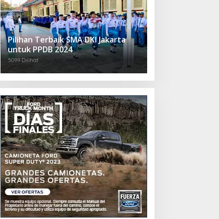
Pilihan Terbaik SMA DKI Jakarta
untuk PPDB 2024
5099 Dilihat