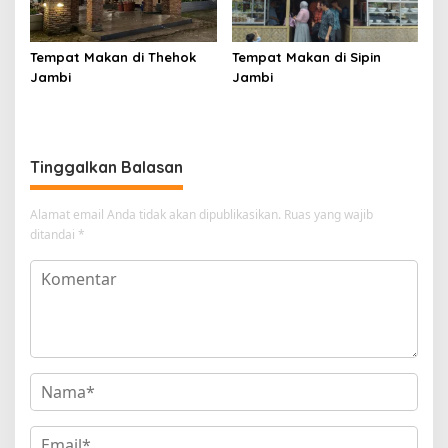
Tempat Makan di Thehok
Tempat Makan di Sipin
Jambi
Jambi
Tinggalkan Balasan
Alamat email Anda tidak akan dipublikasikan.
Ruas yang wajib
ditandai
*