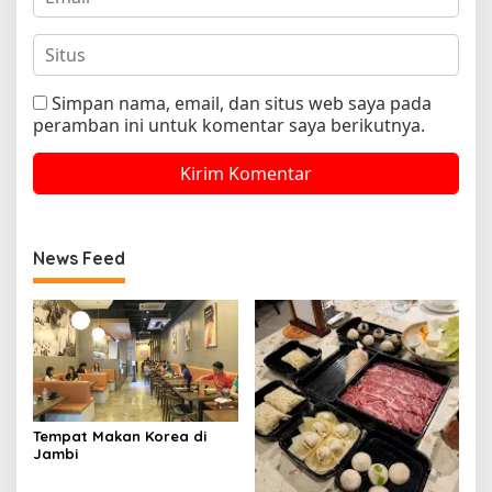
Simpan nama, email, dan situs web saya pada
peramban ini untuk komentar saya berikutnya.
News Feed
Tempat Makan Korea di
Jambi