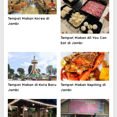
Tempat Makan Korea di
Jambi
Tempat Makan All You Can
Eat di Jambi
Tempat Makan di Kota Baru
Tempat Makan Kepiting di
Jambi
Jambi