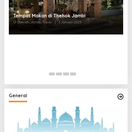
Tempat Makan di Thehok Jambi
Di Daerah, Jambi, Travel
|
3 Januari 2025
General