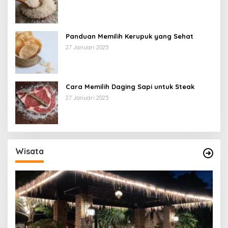
Panduan Memilih Kerupuk yang Sehat
27 Januari 2025
Cara Memilih Daging Sapi untuk Steak
27 Januari 2025
Wisata