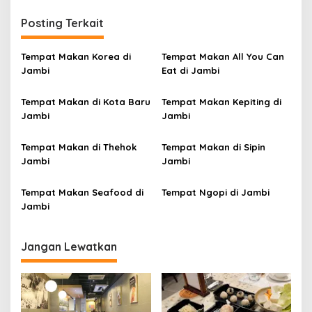
i
Posting Terkait
g
a
Tempat Makan Korea di
Tempat Makan All You Can
s
Jambi
Eat di Jambi
i
p
Tempat Makan di Kota Baru
Tempat Makan Kepiting di
Jambi
Jambi
o
s
Tempat Makan di Thehok
Tempat Makan di Sipin
Jambi
Jambi
Tempat Makan Seafood di
Tempat Ngopi di Jambi
Jambi
Jangan Lewatkan