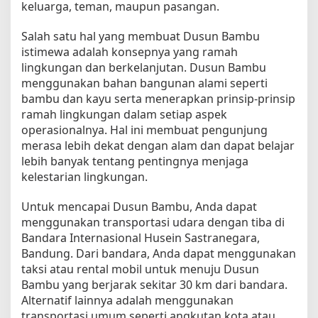
keluarga, teman, maupun pasangan.
m
u
Salah satu hal yang membuat Dusun Bambu
l
istimewa adalah konsepnya yang ramah
a
lingkungan dan berkelanjutan. Dusun Bambu
menggunakan bahan bangunan alami seperti
bambu dan kayu serta menerapkan prinsip-prinsip
ramah lingkungan dalam setiap aspek
operasionalnya. Hal ini membuat pengunjung
merasa lebih dekat dengan alam dan dapat belajar
lebih banyak tentang pentingnya menjaga
kelestarian lingkungan.
Untuk mencapai Dusun Bambu, Anda dapat
menggunakan transportasi udara dengan tiba di
Bandara Internasional Husein Sastranegara,
Bandung. Dari bandara, Anda dapat menggunakan
taksi atau rental mobil untuk menuju Dusun
Bambu yang berjarak sekitar 30 km dari bandara.
Alternatif lainnya adalah menggunakan
transportasi umum seperti angkutan kota atau