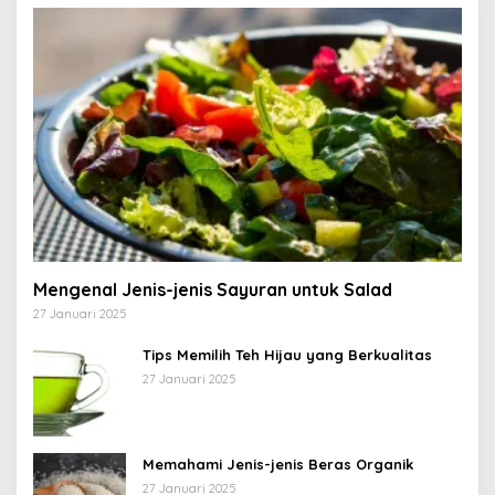
Mengenal Jenis-jenis Sayuran untuk Salad
27 Januari 2025
Tips Memilih Teh Hijau yang Berkualitas
27 Januari 2025
Memahami Jenis-jenis Beras Organik
27 Januari 2025