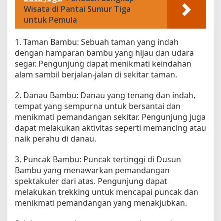
Wisata di Pantai Sumur Tiga
untuk Pemula
1. Taman Bambu: Sebuah taman yang indah
dengan hamparan bambu yang hijau dan udara
segar. Pengunjung dapat menikmati keindahan
alam sambil berjalan-jalan di sekitar taman.
2. Danau Bambu: Danau yang tenang dan indah,
tempat yang sempurna untuk bersantai dan
menikmati pemandangan sekitar. Pengunjung juga
dapat melakukan aktivitas seperti memancing atau
naik perahu di danau.
3. Puncak Bambu: Puncak tertinggi di Dusun
Bambu yang menawarkan pemandangan
spektakuler dari atas. Pengunjung dapat
melakukan trekking untuk mencapai puncak dan
menikmati pemandangan yang menakjubkan.