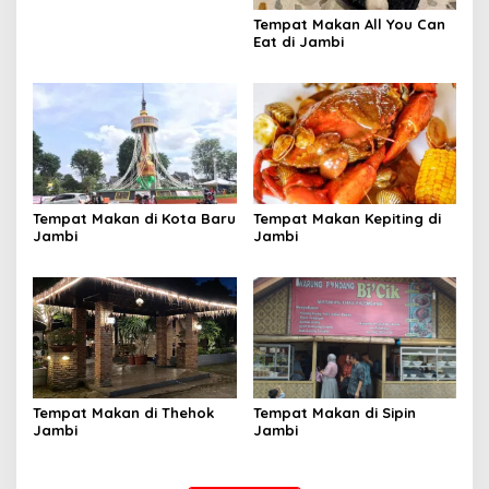
Tempat Makan All You Can
Eat di Jambi
Tempat Makan di Kota Baru
Tempat Makan Kepiting di
Jambi
Jambi
Tempat Makan di Thehok
Tempat Makan di Sipin
Jambi
Jambi