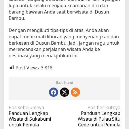
lupa untuk selalu menjaga keamanan diri dan
barang bawaan Anda saat berwisata di Dusun
Bambu.
Dengan mengikuti tips-tips di atas, Anda akan
dapat menikmati liburan yang menyenangkan dan
berkesan di Dusun Bambu. Jadi, jangan ragu untuk
merencanakan perjalanan wisata Anda ke
destinasi yang menakjubkan ini!
Post Views:
3,818
Ikuti Kami
N
Pos sebelumnya
Pos berikutnya
Panduan Lengkap
Panduan Lengkap
a
Wisata di Sukabumi
Wisata di Pulau Situ
v
untuk Pemula
Gede untuk Pemula