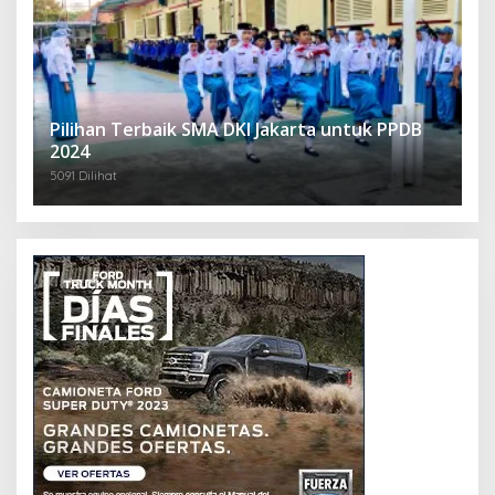
Pilihan Terbaik SMA DKI Jakarta untuk PPDB
2024
5091 Dilihat