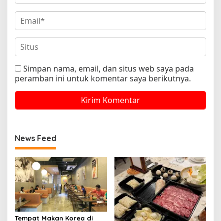
Simpan nama, email, dan situs web saya pada
peramban ini untuk komentar saya berikutnya.
News Feed
Tempat Makan Korea di