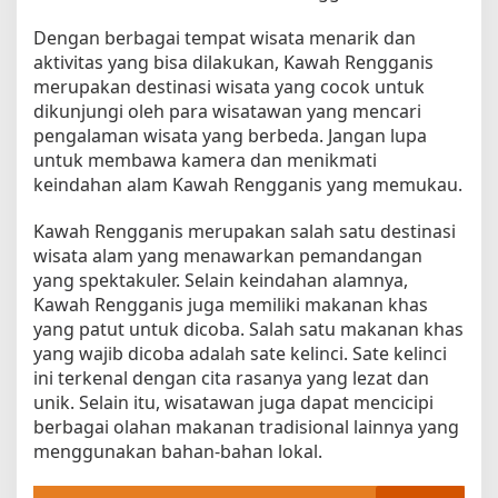
Dengan berbagai tempat wisata menarik dan
aktivitas yang bisa dilakukan, Kawah Rengganis
merupakan destinasi wisata yang cocok untuk
dikunjungi oleh para wisatawan yang mencari
pengalaman wisata yang berbeda. Jangan lupa
untuk membawa kamera dan menikmati
keindahan alam Kawah Rengganis yang memukau.
Kawah Rengganis merupakan salah satu destinasi
wisata alam yang menawarkan pemandangan
yang spektakuler. Selain keindahan alamnya,
Kawah Rengganis juga memiliki makanan khas
yang patut untuk dicoba. Salah satu makanan khas
yang wajib dicoba adalah sate kelinci. Sate kelinci
ini terkenal dengan cita rasanya yang lezat dan
unik. Selain itu, wisatawan juga dapat mencicipi
berbagai olahan makanan tradisional lainnya yang
menggunakan bahan-bahan lokal.