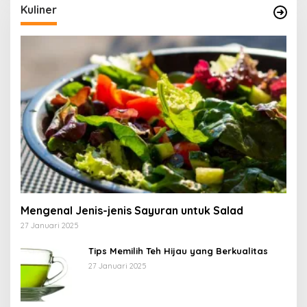
Kuliner
Mengenal Jenis-jenis Sayuran untuk Salad
27 Januari 2025
Tips Memilih Teh Hijau yang Berkualitas
27 Januari 2025