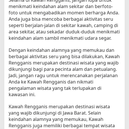
menikmati keindahan alam sekitar dan berfoto-
foto untuk mengabadikan momen berharga Anda.
Anda juga bisa mencoba berbagai aktivitas seru
seperti berjalan-jalan di sekitar kawah, camping di
area sekitar, atau sekadar duduk-duduk menikmati
keindahan alam sambil menikmati udara segar.
Dengan keindahan alamnya yang memukau dan
berbagai aktivitas seru yang bisa dilakukan, Kawah
Rengganis merupakan destinasi wisata yang wajib
dikunjungi bagi para pecinta alam dan petualang.
Jadi, jangan ragu untuk merencanakan perjalanan
Anda ke Kawah Rengganis dan nikmati
pengalaman wisata yang tak terlupakan di
kawasan ini.
Kawah Rengganis merupakan destinasi wisata
yang wajib dikunjungi di Jawa Barat. Selain
keindahan alamnya yang memukau, Kawah
Rengganis juga memiliki berbagai tempat wisata