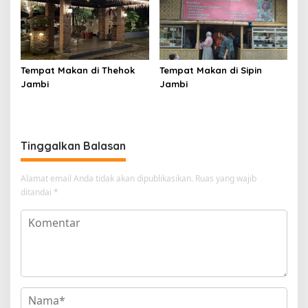
Tempat Makan di Thehok
Tempat Makan di Sipin
Jambi
Jambi
Tinggalkan Balasan
Alamat email Anda tidak akan dipublikasikan.
Ruas yang wajib
ditandai
*