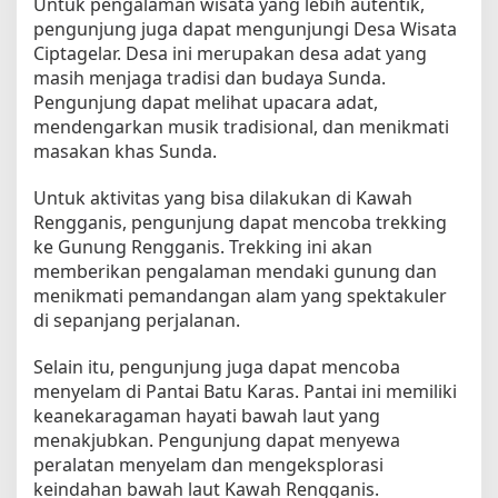
Untuk pengalaman wisata yang lebih autentik,
pengunjung juga dapat mengunjungi Desa Wisata
Ciptagelar. Desa ini merupakan desa adat yang
masih menjaga tradisi dan budaya Sunda.
Pengunjung dapat melihat upacara adat,
mendengarkan musik tradisional, dan menikmati
masakan khas Sunda.
Untuk aktivitas yang bisa dilakukan di Kawah
Rengganis, pengunjung dapat mencoba trekking
ke Gunung Rengganis. Trekking ini akan
memberikan pengalaman mendaki gunung dan
menikmati pemandangan alam yang spektakuler
di sepanjang perjalanan.
Selain itu, pengunjung juga dapat mencoba
menyelam di Pantai Batu Karas. Pantai ini memiliki
keanekaragaman hayati bawah laut yang
menakjubkan. Pengunjung dapat menyewa
peralatan menyelam dan mengeksplorasi
keindahan bawah laut Kawah Rengganis.