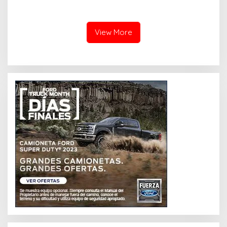
View More