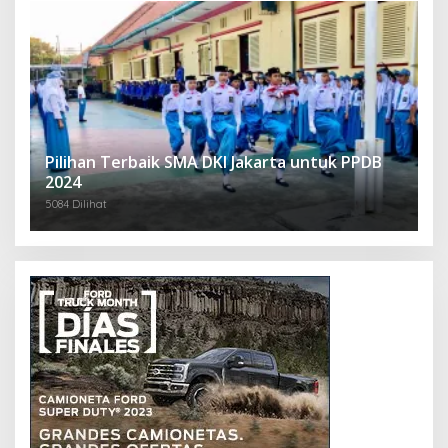
Pilihan Terbaik SMA DKI Jakarta untuk PPDB
2024
5084 Dilihat