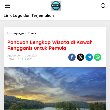
L
e
w
Lirik Lagu dan Terjemahan
a
t
i
k
Homepage
/
Travel
P
e
a
k
Panduan Lengkap Wisata di Kawah
n
o
Rengganis untuk Pemula
d
n
u
t
Apaan Lu
11 Juni 2024
a
Travel
3315 Dilihat
e
n
n
L
e
n
g
k
a
p
W
i