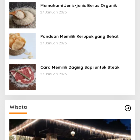
Memahami Jenis-jenis Beras Organik
27 Januari 2025
Panduan Memilih Kerupuk yang Sehat
27 Januari 2025
Cara Memilih Daging Sapi untuk Steak
27 Januari 2025
Wisata