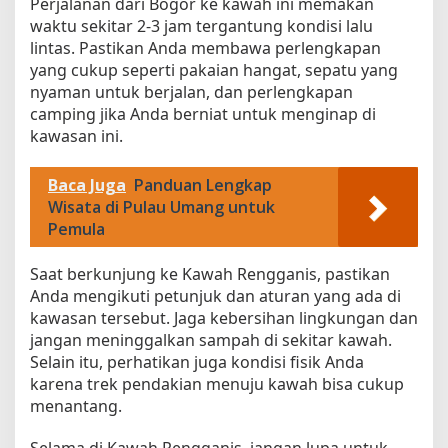
Perjalanan dari Bogor ke kawah ini memakan
waktu sekitar 2-3 jam tergantung kondisi lalu
lintas. Pastikan Anda membawa perlengkapan
yang cukup seperti pakaian hangat, sepatu yang
nyaman untuk berjalan, dan perlengkapan
camping jika Anda berniat untuk menginap di
kawasan ini.
Baca Juga
Panduan Lengkap
Wisata di Pulau Umang untuk
Pemula
Saat berkunjung ke Kawah Rengganis, pastikan
Anda mengikuti petunjuk dan aturan yang ada di
kawasan tersebut. Jaga kebersihan lingkungan dan
jangan meninggalkan sampah di sekitar kawah.
Selain itu, perhatikan juga kondisi fisik Anda
karena trek pendakian menuju kawah bisa cukup
menantang.
Selama di Kawah Rengganis, jangan lupa untuk