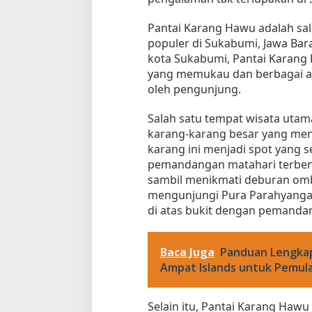
Pantai Karang Hawu adalah sal
populer di Sukabumi, Jawa Barat
kota Sukabumi, Pantai Karan
yang memukau dan berbagai akt
oleh pengunjung.
Salah satu tempat wisata utam
karang-karang besar yang menju
karang ini menjadi spot yang
pemandangan matahari terbe
sambil menikmati deburan omba
mengunjungi Pura Parahyangan
di atas bukit dengan pemanda
Baca Juga
Panduan Lengkap
Ampat Islands untuk Pemul
Selain itu, Pantai Karang Hawu