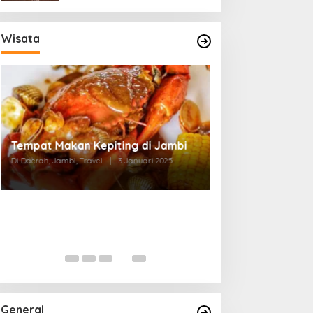
Wisata
Tempat Makan di Thehok Jambi
Di Daerah, Jambi, Travel
|
3 Januari 2025
General