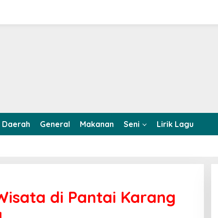
Daerah
General
Makanan
Seni
Lirik Lagu
isata di Pantai Karang
a