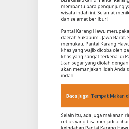
bisa dilakukan di Pantai Karan
membantu para pengunjung ya
wisata indah ini. Selamat men
dan selamat berlibur!
Pantai Karang Hawu merupakan 
daerah Sukabumi, Jawa Barat. 
memukau, Pantai Karang Hawu
khas yang wajib dicoba oleh p
khas yang sangat terkenal di P
Ikan segar yang diolah dengan
akan memanjakan lidah Anda sa
indah.
Baca Juga
Tempat Makan di
Selain itu, ada juga makanan r
rebus yang bisa menjadi pilih
keindahan Pantai Karang Hawu.