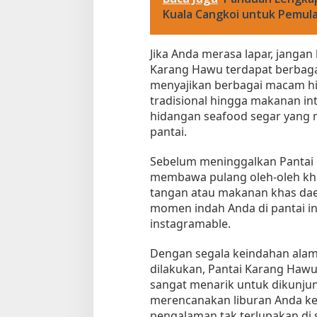
Kuala Cangkoi untuk Pemul
Jika Anda merasa lapar, jangan 
Karang Hawu terdapat berbaga
menyajikan berbagai macam hi
tradisional hingga makanan in
hidangan seafood segar yang m
pantai.
Sebelum meninggalkan Pantai 
membawa pulang oleh-oleh kha
tangan atau makanan khas dae
momen indah Anda di pantai i
instagramable.
Dengan segala keindahan alam 
dilakukan, Pantai Karang Hawu
sangat menarik untuk dikunjung
merencanakan liburan Anda ke
pengalaman tak terlupakan di 