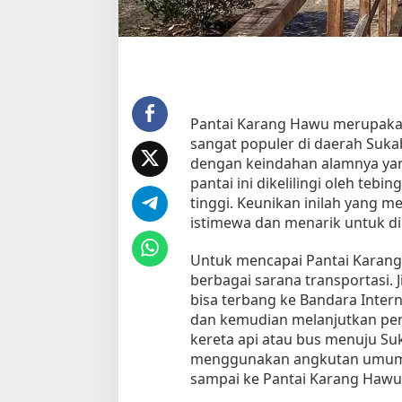
i
K
a
r
a
n
g
Pantai Karang Hawu merupakan 
H
sangat populer di daerah Sukab
a
dengan keindahan alamnya ya
w
pantai ini dikelilingi oleh teb
u
tinggi. Keunikan inilah yang 
u
n
istimewa dan menarik untuk di
t
u
Untuk mencapai Pantai Karan
k
berbagai sarana transportasi. J
P
bisa terbang ke Bandara Intern
e
dan kemudian melanjutkan pe
m
kereta api atau bus menuju Su
u
menggunakan angkutan umum s
l
sampai ke Pantai Karang Hawu
a