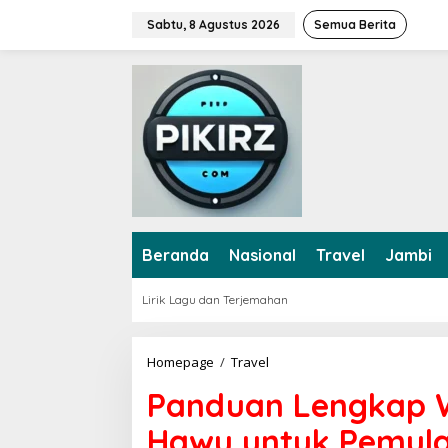
L
Sabtu, 8 Agustus 2026
Semua Berita
e
w
a
t
i
k
e
k
o
n
t
e
Beranda
Nasional
Travel
Jambi
n
Lirik Lagu dan Terjemahan
Homepage
/
Travel
P
a
Panduan Lengkap W
n
d
Hawu untuk Pemul
u