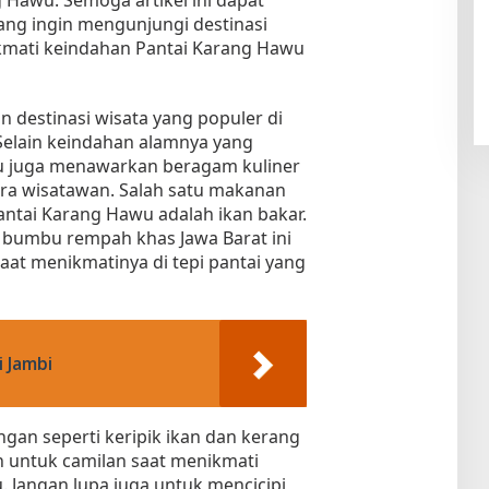
g Hawu. Semoga artikel ini dapat
ng ingin mengunjungi destinasi
ikmati keindahan Pantai Karang Hawu
destinasi wisata yang populer di
Selain keindahan alamnya yang
 juga menawarkan beragam kuliner
ara wisatawan. Salah satu makanan
antai Karang Hawu adalah ikan bakar.
 bumbu rempah khas Jawa Barat ini
at menikmatinya di tepi pantai yang
 Jambi
ingan seperti keripik ikan dan kerang
an untuk camilan saat menikmati
 Jangan lupa juga untuk mencicipi