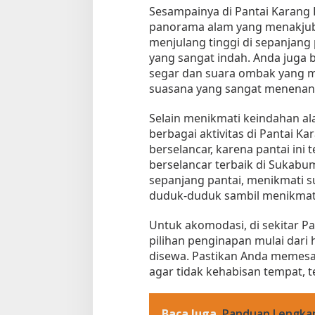
Sesampainya di Pantai Karang
panorama alam yang menakjub
menjulang tinggi di sepanja
yang sangat indah. Anda juga
segar dan suara ombak yang 
suasana yang sangat menenan
Selain menikmati keindahan al
berbagai aktivitas di Pantai K
Tempat Makan di 
berselancar, karena pantai ini 
Di Daerah, Jambi, Travel
berselancar terbaik di Sukabumi
sepanjang pantai, menikmati s
duduk-duduk sambil menikmati
Tempat Makan All You Can Eat di
Untuk akomodasi, di sekitar P
Jambi
pilihan penginapan mulai dari h
Di Daerah, Jambi, Travel
|
3 Januari 2025
disewa. Pastikan Anda memes
agar tidak kehabisan tempat, 
Baca Juga
Panduan Lengkap