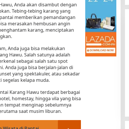
 Hawu, Anda akan disambut dengan
kan. Tebing-tebing karang yang
ng pantai memberikan pemandangan
 bisa merasakan hembusan angin
menghantam karang, menciptakan
gkan.
am, Anda juga bisa melakukan
arang Hawu. Salah satunya adalah
Kota Baru Jambi
Tempat Makan Kepiting di Jambi
terkenal sebagai salah satu spot
|
3 Januari 2025
Di Daerah, Jambi, Travel
|
3 Januari 2025
. Anda juga bisa berjalan-jalan di
unset yang spektakuler, atau sekadar
 segelas kelapa muda.
antai Karang Hawu terdapat berbagai
otel, homestay, hingga vila yang bisa
an tempat menginap sebelumnya
terutama saat musim liburan.
 Wisata di Pantai