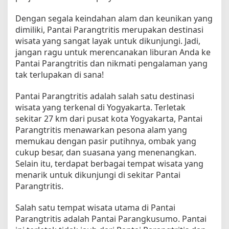
Dengan segala keindahan alam dan keunikan yang
dimiliki, Pantai Parangtritis merupakan destinasi
wisata yang sangat layak untuk dikunjungi. Jadi,
jangan ragu untuk merencanakan liburan Anda ke
Pantai Parangtritis dan nikmati pengalaman yang
tak terlupakan di sana!
Pantai Parangtritis adalah salah satu destinasi
wisata yang terkenal di Yogyakarta. Terletak
sekitar 27 km dari pusat kota Yogyakarta, Pantai
Parangtritis menawarkan pesona alam yang
memukau dengan pasir putihnya, ombak yang
cukup besar, dan suasana yang menenangkan.
Selain itu, terdapat berbagai tempat wisata yang
menarik untuk dikunjungi di sekitar Pantai
Parangtritis.
Salah satu tempat wisata utama di Pantai
Parangtritis adalah Pantai Parangkusumo. Pantai