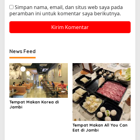
Simpan nama, email, dan situs web saya pada
peramban ini untuk komentar saya berikutnya.
News Feed
Tempat Makan Korea di
Jambi
Tempat Makan All You Can
Eat di Jambi