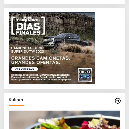
Kuliner