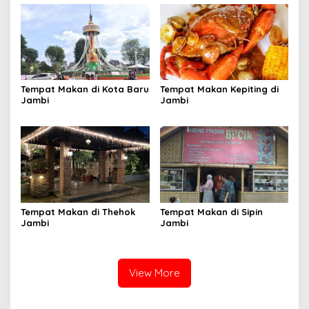
Tempat Makan di Kota Baru
Tempat Makan Kepiting di
Jambi
Jambi
Tempat Makan di Thehok
Tempat Makan di Sipin
Jambi
Jambi
View More