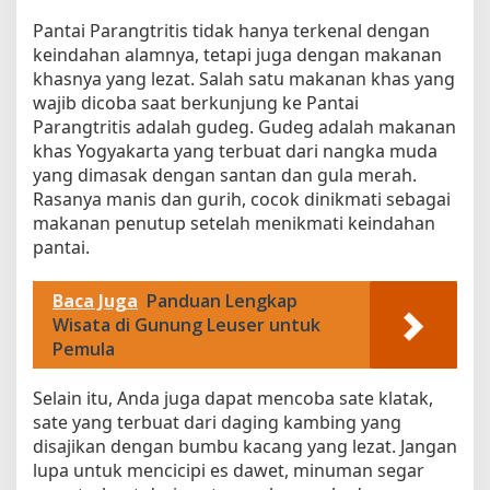
Pantai Parangtritis tidak hanya terkenal dengan
keindahan alamnya, tetapi juga dengan makanan
khasnya yang lezat. Salah satu makanan khas yang
wajib dicoba saat berkunjung ke Pantai
Parangtritis adalah gudeg. Gudeg adalah makanan
khas Yogyakarta yang terbuat dari nangka muda
yang dimasak dengan santan dan gula merah.
Rasanya manis dan gurih, cocok dinikmati sebagai
makanan penutup setelah menikmati keindahan
pantai.
Baca Juga
Panduan Lengkap
Wisata di Gunung Leuser untuk
Pemula
Selain itu, Anda juga dapat mencoba sate klatak,
sate yang terbuat dari daging kambing yang
disajikan dengan bumbu kacang yang lezat. Jangan
lupa untuk mencicipi es dawet, minuman segar