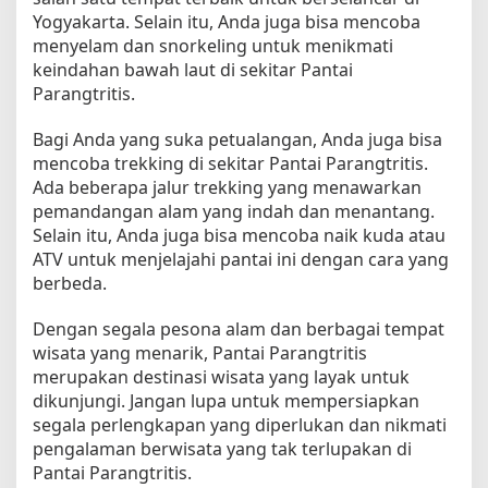
Yogyakarta. Selain itu, Anda juga bisa mencoba
menyelam dan snorkeling untuk menikmati
keindahan bawah laut di sekitar Pantai
Parangtritis.
Bagi Anda yang suka petualangan, Anda juga bisa
mencoba trekking di sekitar Pantai Parangtritis.
Ada beberapa jalur trekking yang menawarkan
pemandangan alam yang indah dan menantang.
Selain itu, Anda juga bisa mencoba naik kuda atau
ATV untuk menjelajahi pantai ini dengan cara yang
berbeda.
Dengan segala pesona alam dan berbagai tempat
wisata yang menarik, Pantai Parangtritis
merupakan destinasi wisata yang layak untuk
dikunjungi. Jangan lupa untuk mempersiapkan
segala perlengkapan yang diperlukan dan nikmati
pengalaman berwisata yang tak terlupakan di
Pantai Parangtritis.