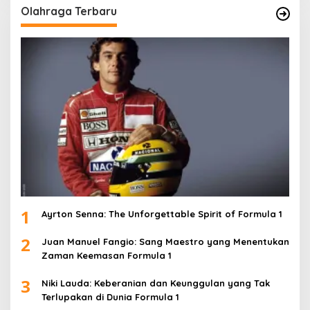
Olahraga Terbaru
1
Ayrton Senna: The Unforgettable Spirit of Formula 1
2
Juan Manuel Fangio: Sang Maestro yang Menentukan
Zaman Keemasan Formula 1
3
Niki Lauda: Keberanian dan Keunggulan yang Tak
Terlupakan di Dunia Formula 1