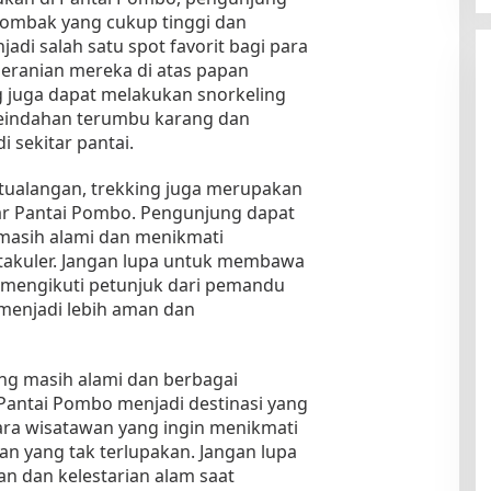
 ombak yang cukup tinggi dan
di salah satu spot favorit bagi para
eranian mereka di atas papan
ng juga dapat melakukan snorkeling
keindahan terumbu karang dan
 sekitar pantai.
tualangan, trekking juga merupakan
itar Pantai Pombo. Pengunjung dapat
 masih alami dan menikmati
akuler. Jangan lupa untuk membawa
 mengikuti petunjuk dari pemandu
 menjadi lebih aman dan
g masih alami dan berbagai
 Pantai Pombo menjadi destinasi yang
ara wisatawan yang ingin menikmati
n yang tak terlupakan. Jangan lupa
an dan kelestarian alam saat