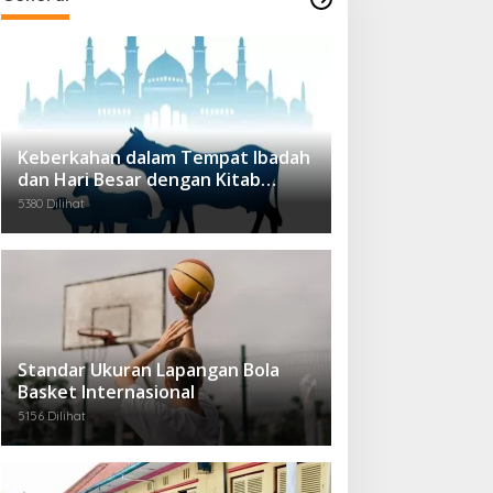
Keberkahan dalam Tempat Ibadah
dan Hari Besar dengan Kitab
Sucinya.
5380 Dilihat
Standar Ukuran Lapangan Bola
Basket Internasional
5156 Dilihat