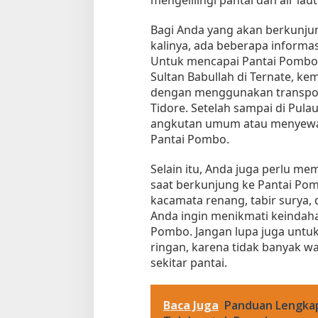
mengelilingi pantai dan air lau
Bagi Anda yang akan berkunju
kalinya, ada beberapa informas
Untuk mencapai Pantai Pombo,
Sultan Babullah di Ternate, k
dengan menggunakan transport
Tidore. Setelah sampai di Pul
angkutan umum atau menyewa 
Pantai Pombo.
Tempat Makan di 
Di Daerah, Jambi, Travel
Selain itu, Anda juga perlu 
saat berkunjung ke Pantai Pom
kacamata renang, tabir surya, 
Anda ingin menikmati keindahan
Tempat Makan All You Can Eat di
Pombo. Jangan lupa juga unt
Jambi
ringan, karena tidak banyak wa
Di Daerah, Jambi, Travel
|
3 Januari 2025
sekitar pantai.
Baca Juga
Panduan Lengkap