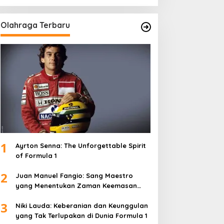
Olahraga Terbaru
1
Ayrton Senna: The Unforgettable Spirit
of Formula 1
2
Juan Manuel Fangio: Sang Maestro
yang Menentukan Zaman Keemasan
Formula 1
3
Niki Lauda: Keberanian dan Keunggulan
yang Tak Terlupakan di Dunia Formula 1