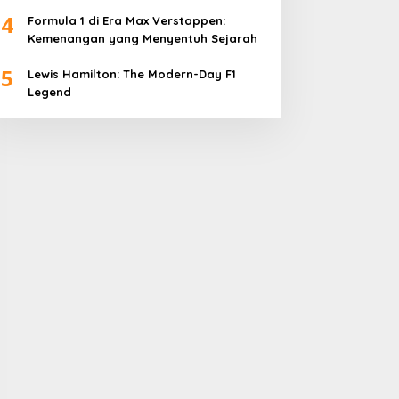
4
Formula 1 di Era Max Verstappen:
Kemenangan yang Menyentuh Sejarah
5
Lewis Hamilton: The Modern-Day F1
Legend