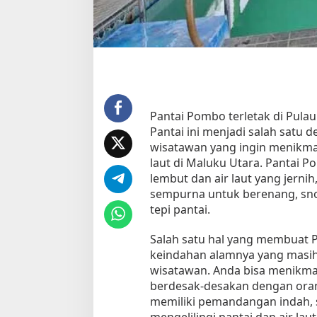
i
P
o
m
b
o
u
n
Pantai Pombo terletak di Pulau
t
Pantai ini menjadi salah satu de
u
k
wisatawan yang ingin menikmat
P
laut di Maluku Utara. Pantai P
e
lembut dan air laut yang jern
m
sempurna untuk berenang, snor
u
tepi pantai.
l
a
Salah satu hal yang membuat 
keindahan alamnya yang masih 
wisatawan. Anda bisa menikmat
berdesak-desakan dengan orang
memiliki pemandangan indah, se