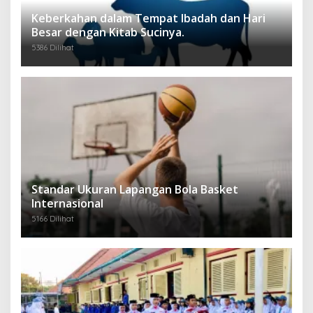
Keberkahan dalam Tempat Ibadah dan Hari
Besar dengan Kitab Sucinya.
5386 Dilihat
Standar Ukuran Lapangan Bola Basket
Internasional
5166 Dilihat