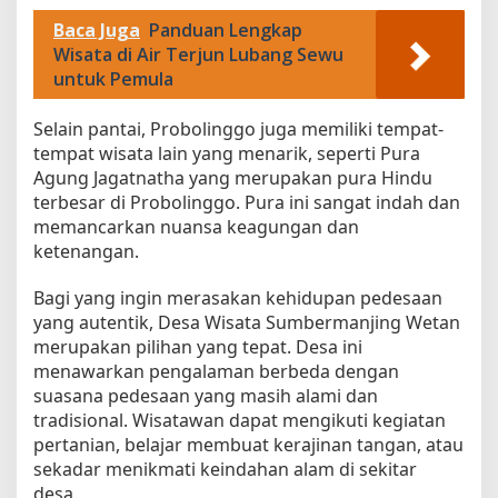
Baca Juga
Panduan Lengkap
Wisata di Air Terjun Lubang Sewu
untuk Pemula
Selain pantai, Probolinggo juga memiliki tempat-
tempat wisata lain yang menarik, seperti Pura
Agung Jagatnatha yang merupakan pura Hindu
terbesar di Probolinggo. Pura ini sangat indah dan
memancarkan nuansa keagungan dan
ketenangan.
Bagi yang ingin merasakan kehidupan pedesaan
yang autentik, Desa Wisata Sumbermanjing Wetan
merupakan pilihan yang tepat. Desa ini
menawarkan pengalaman berbeda dengan
suasana pedesaan yang masih alami dan
tradisional. Wisatawan dapat mengikuti kegiatan
pertanian, belajar membuat kerajinan tangan, atau
sekadar menikmati keindahan alam di sekitar
desa.