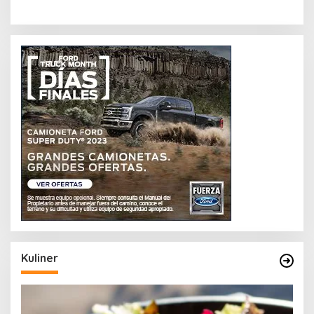
Kuliner