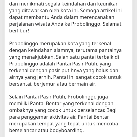
dan menikmati segala keindahan dan keunikan
yang ditawarkan oleh kota ini. Semoga artikel ini
dapat membantu Anda dalam merencanakan
perjalanan wisata Anda ke Probolinggo. Selamat
berlibur!
Probolinggo merupakan kota yang terkenal
dengan keindahan alamnya, terutama pantainya
yang menakjubkan. Salah satu pantai terbaik di
Probolinggo adalah Pantai Pasir Putih, yang
terkenal dengan pasir putihnya yang halus dan
airnya yang jernih. Pantai ini sangat cocok untuk
bersantai, berjemur, atau bermain air.
Selain Pantai Pasir Putih, Probolinggo juga
memiliki Pantai Bentar yang terkenal dengan
ombaknya yang cocok untuk berselancar. Bagi
para penggemar aktivitas air, Pantai Bentar
merupakan tempat yang tepat untuk mencoba
berselancar atau bodyboarding.