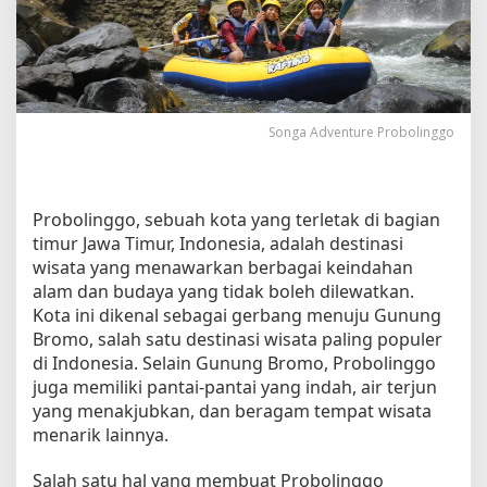
s
a
t
a
d
i
Songa Adventure Probolinggo
P
r
o
b
Probolinggo, sebuah kota yang terletak di bagian
o
timur Jawa Timur, Indonesia, adalah destinasi
l
wisata yang menawarkan berbagai keindahan
i
alam dan budaya yang tidak boleh dilewatkan.
n
g
Kota ini dikenal sebagai gerbang menuju Gunung
g
Bromo, salah satu destinasi wisata paling populer
o
di Indonesia. Selain Gunung Bromo, Probolinggo
u
juga memiliki pantai-pantai yang indah, air terjun
n
yang menakjubkan, dan beragam tempat wisata
t
menarik lainnya.
u
k
Salah satu hal yang membuat Probolinggo
P