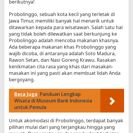
berikutnya!
Probolinggo, sebuah kota kecil yang terletak di
Jawa Timur, memiliki banyak hal menarik untuk
ditawarkan kepada para wisatawan. Salah satu hal
yang tidak boleh dilewatkan saat berkunjung ke
Probolinggo adalah mencoba makanan khasnya.
Ada beberapa makanan khas Probolinggo yang
wajib dicoba, di antaranya adalah Soto Madura,
Rawon Setan, dan Nasi Goreng Krawu. Rasakan
kenikmatan cita rasa yang khas dari masakan-
masakan ini yang pasti akan membuat lidah Anda
bergoyang.
Baca Juga
Panduan Lengkap
Wisata di Museum Bank Indonesia
untuk Pemula
Untuk akomodasi di Probolinggo, terdapat banyak
pilihan mulai dari yang terjangkau hingga yang