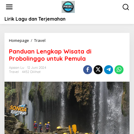
L
e
w
Lirik Lagu dan Terjemahan
a
t
i
k
Homepage
/
Travel
P
e
a
k
Panduan Lengkap Wisata di
n
o
Probolinggo untuk Pemula
d
n
u
t
Apaan Lu
12 Juni 2024
a
Travel
4452 Dilihat
e
n
n
L
e
n
g
k
a
p
W
i