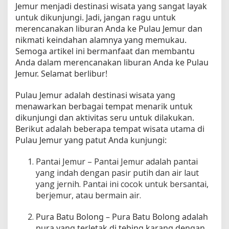
Jemur menjadi destinasi wisata yang sangat layak
untuk dikunjungi. Jadi, jangan ragu untuk
merencanakan liburan Anda ke Pulau Jemur dan
nikmati keindahan alamnya yang memukau.
Semoga artikel ini bermanfaat dan membantu
Anda dalam merencanakan liburan Anda ke Pulau
Jemur. Selamat berlibur!
Pulau Jemur adalah destinasi wisata yang
menawarkan berbagai tempat menarik untuk
dikunjungi dan aktivitas seru untuk dilakukan.
Berikut adalah beberapa tempat wisata utama di
Pulau Jemur yang patut Anda kunjungi:
Pantai Jemur – Pantai Jemur adalah pantai
yang indah dengan pasir putih dan air laut
yang jernih. Pantai ini cocok untuk bersantai,
berjemur, atau bermain air.
Pura Batu Bolong – Pura Batu Bolong adalah
pura yang terletak di tebing karang dengan