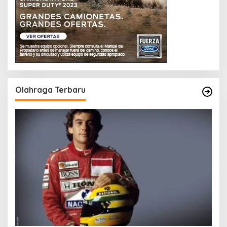
Olahraga Terbaru