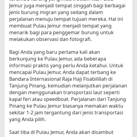
Jemur juga menjadi tempat singgah bagi berbagai
m
jenis burung migran yang sedang dalam
u
l
perjalanan menuju tempat tujuan mereka. Hal ini
a
membuat Pulau Jemur menjadi tempat yang
menarik bagi para penggemar burung untuk
melakukan observasi dan fotografi.
Bagi Anda yang baru pertama kali akan
berkunjung ke Pulau Jemur, ada beberapa
informasi praktis yang perlu Anda ketahui. Untuk
mencapai Pulau Jemur, Anda dapat terbang ke
Bandara Internasional Raja Haji Fisabilillah di
Tanjung Pinang, kemudian melanjutkan perjalanan
dengan menggunakan transportasi laut seperti
kapal feri atau speedboat. Perjalanan dari Tanjung
Pinang ke Pulau Jemur biasanya memakan waktu
sekitar 1-2 jam tergantung dari jenis transportasi
yang Anda pilih.
Saat tiba di Pulau Jemur, Anda akan disambut