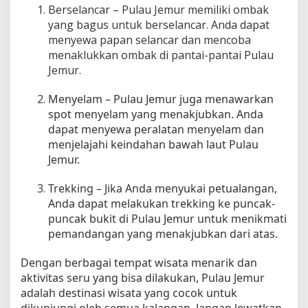
Berselancar – Pulau Jemur memiliki ombak
yang bagus untuk berselancar. Anda dapat
menyewa papan selancar dan mencoba
menaklukkan ombak di pantai-pantai Pulau
Jemur.
Menyelam – Pulau Jemur juga menawarkan
spot menyelam yang menakjubkan. Anda
dapat menyewa peralatan menyelam dan
menjelajahi keindahan bawah laut Pulau
Jemur.
Trekking – Jika Anda menyukai petualangan,
Anda dapat melakukan trekking ke puncak-
puncak bukit di Pulau Jemur untuk menikmati
pemandangan yang menakjubkan dari atas.
Dengan berbagai tempat wisata menarik dan
aktivitas seru yang bisa dilakukan, Pulau Jemur
adalah destinasi wisata yang cocok untuk
dikunjungi oleh semua kalangan. Jangan lewatkan