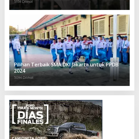
5158 Dilihat
Pilihan Terbaik SMA DKI Jakarta untuk PPDB
2024
5094 Dilihat