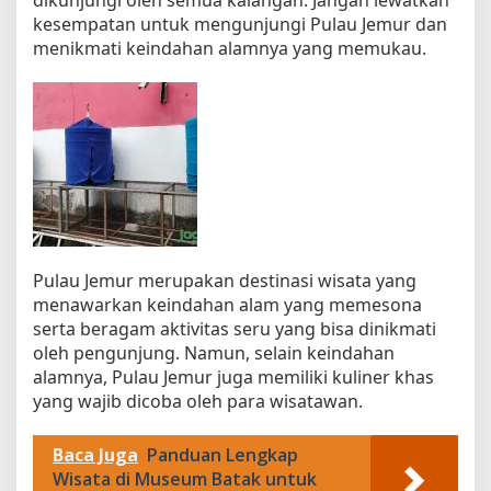
kesempatan untuk mengunjungi Pulau Jemur dan
menikmati keindahan alamnya yang memukau.
Pulau Jemur merupakan destinasi wisata yang
menawarkan keindahan alam yang memesona
serta beragam aktivitas seru yang bisa dinikmati
oleh pengunjung. Namun, selain keindahan
alamnya, Pulau Jemur juga memiliki kuliner khas
yang wajib dicoba oleh para wisatawan.
Baca Juga
Panduan Lengkap
Wisata di Museum Batak untuk