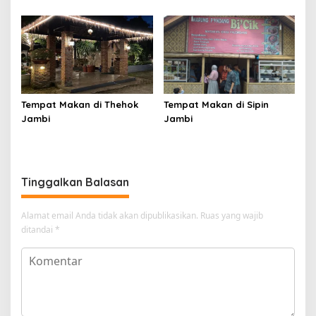
Tempat Makan di Thehok
Tempat Makan di Sipin
Jambi
Jambi
Tinggalkan Balasan
Alamat email Anda tidak akan dipublikasikan.
Ruas yang wajib
ditandai
*