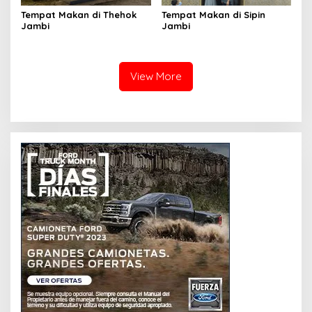
Tempat Makan di Thehok
Tempat Makan di Sipin
Jambi
Jambi
View More