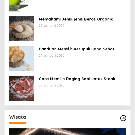
Memahami Jenis-jenis Beras Organik
27 Januari 2025
Panduan Memilih Kerupuk yang Sehat
27 Januari 2025
Cara Memilih Daging Sapi untuk Steak
27 Januari 2025
Wisata