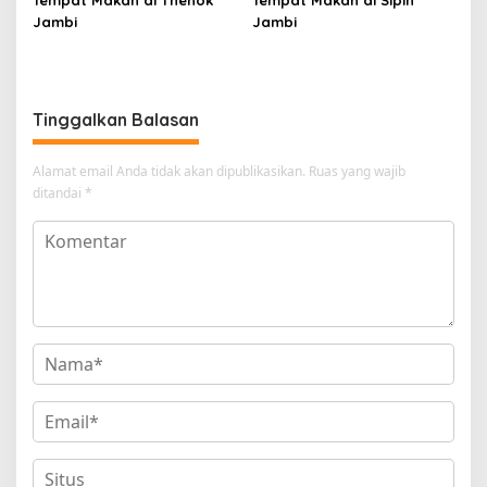
Tempat Makan di Thehok
Tempat Makan di Sipin
Jambi
Jambi
Tinggalkan Balasan
Alamat email Anda tidak akan dipublikasikan.
Ruas yang wajib
ditandai
*