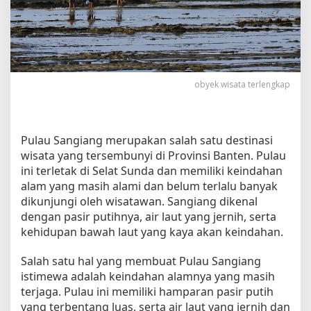
s
a
t
a
d
i
obyek wisata terlengkap
P
u
l
a
Pulau Sangiang merupakan salah satu destinasi
u
wisata yang tersembunyi di Provinsi Banten. Pulau
S
ini terletak di Selat Sunda dan memiliki keindahan
a
alam yang masih alami dan belum terlalu banyak
n
g
dikunjungi oleh wisatawan. Sangiang dikenal
i
dengan pasir putihnya, air laut yang jernih, serta
a
kehidupan bawah laut yang kaya akan keindahan.
n
g
Salah satu hal yang membuat Pulau Sangiang
u
istimewa adalah keindahan alamnya yang masih
n
terjaga. Pulau ini memiliki hamparan pasir putih
t
yang terbentang luas, serta air laut yang jernih dan
u