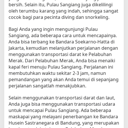
bersih. Selain itu, Pulau Sangiang juga dikelilingi
k
oleh terumbu karang yang indah, sehingga sangat
P
cocok bagi para pecinta diving dan snorkeling.
e
m
u
Bagi Anda yang ingin mengunjungi Pulau
l
Sangiang, ada beberapa cara untuk mencapainya.
a
Anda bisa terbang ke Bandara Soekarno-Hatta di
Jakarta, kemudian melanjutkan perjalanan dengan
menggunakan transportasi darat ke Pelabuhan
Merak. Dari Pelabuhan Merak, Anda bisa menaiki
kapal feri menuju Pulau Sangiang. Perjalanan ini
membutuhkan waktu sekitar 2-3 jam, namun
pemandangan yang akan Anda temui di sepanjang
perjalanan sangatlah menakjubkan.
Selain menggunakan transportasi darat dan laut,
Anda juga bisa menggunakan transportasi udara
untuk mencapai Pulau Sangiang. Ada beberapa
maskapai yang melayani penerbangan ke Bandara
Husein Sastranegara di Bandung, yang merupakan