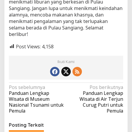
menikmati liburan yang berkesan di Pulau
Sangiang. Jangan lupa untuk menikmati keindahan
alamnya, mencoba makanan khasnya, dan
menikmati pengalaman yang tak terlupakan
selama berada di Pulau Sangiang. Selamat
berlibur!
Post Views:
4,158
Ikuti Kami
N
Pos sebelumnya
Pos berikutnya
Panduan Lengkap
Panduan Lengkap
a
Wisata di Museum
Wisata di Air Terjun
v
Nasional Tsunami untuk
Curug Putri untuk
Pemula
Pemula
i
g
Posting Terkait
a