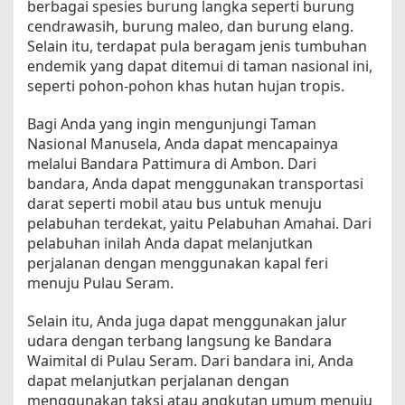
berbagai spesies burung langka seperti burung
s
cendrawasih, burung maleo, dan burung elang.
e
Selain itu, terdapat pula beragam jenis tumbuhan
l
endemik yang dapat ditemui di taman nasional ini,
a
seperti pohon-pohon khas hutan hujan tropis.
u
n
Bagi Anda yang ingin mengunjungi Taman
t
Nasional Manusela, Anda dapat mencapainya
u
melalui Bandara Pattimura di Ambon. Dari
k
P
bandara, Anda dapat menggunakan transportasi
e
darat seperti mobil atau bus untuk menuju
m
pelabuhan terdekat, yaitu Pelabuhan Amahai. Dari
u
pelabuhan inilah Anda dapat melanjutkan
l
perjalanan dengan menggunakan kapal feri
a
menuju Pulau Seram.
Selain itu, Anda juga dapat menggunakan jalur
udara dengan terbang langsung ke Bandara
Waimital di Pulau Seram. Dari bandara ini, Anda
dapat melanjutkan perjalanan dengan
menggunakan taksi atau angkutan umum menuju