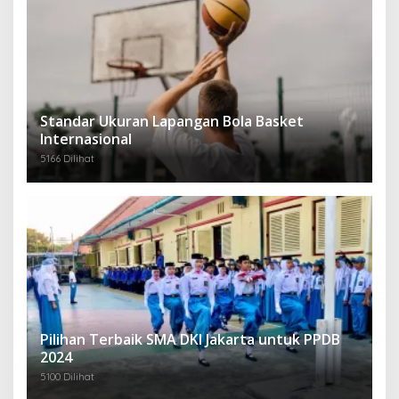
Standar Ukuran Lapangan Bola Basket
Internasional
5166 Dilihat
Pilihan Terbaik SMA DKI Jakarta untuk PPDB
2024
5100 Dilihat