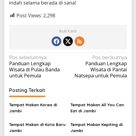
indah selama berada di sana!
Post Views:
2,298
Ikuti Kami
N
Pos sebelumnya
Pos berikutnya
Panduan Lengkap
Panduan Lengkap
a
Wisata di Pulau Banda
Wisata di Pantai
v
untuk Pemula
Natsepa untuk Pemula
i
Posting Terkait
g
a
Tempat Makan Korea di
Tempat Makan All You Can
s
Jambi
Eat di Jambi
i
p
Tempat Makan di Kota Baru
Tempat Makan Kepiting di
Jambi
Jambi
o