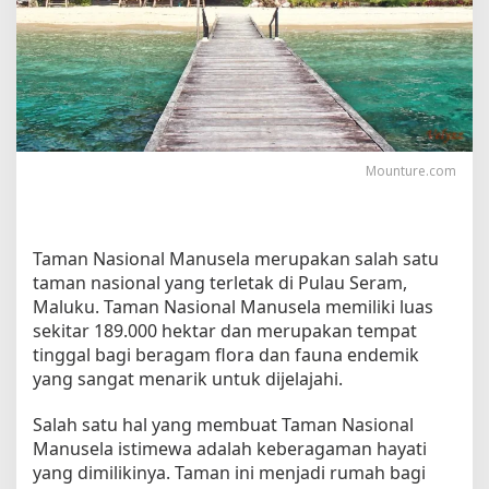
s
a
t
a
d
i
T
a
Mounture.com
m
a
n
N
Taman Nasional Manusela merupakan salah satu
a
taman nasional yang terletak di Pulau Seram,
s
Maluku. Taman Nasional Manusela memiliki luas
i
sekitar 189.000 hektar dan merupakan tempat
o
tinggal bagi beragam flora dan fauna endemik
n
yang sangat menarik untuk dijelajahi.
a
l
Salah satu hal yang membuat Taman Nasional
M
a
Manusela istimewa adalah keberagaman hayati
n
yang dimilikinya. Taman ini menjadi rumah bagi
u