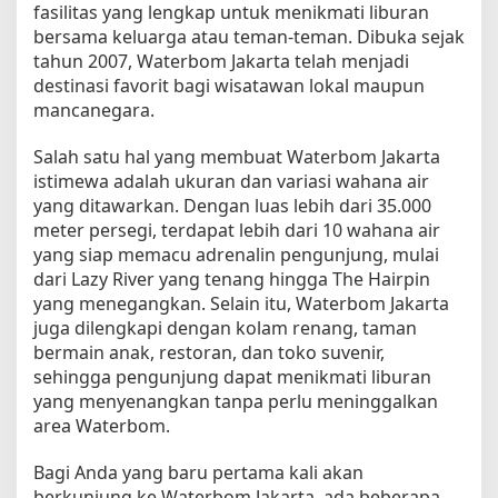
s
fasilitas yang lengkap untuk menikmati liburan
a
bersama keluarga atau teman-teman. Dibuka sejak
t
tahun 2007, Waterbom Jakarta telah menjadi
a
destinasi favorit bagi wisatawan lokal maupun
d
mancanegara.
i
W
Salah satu hal yang membuat Waterbom Jakarta
a
istimewa adalah ukuran dan variasi wahana air
t
yang ditawarkan. Dengan luas lebih dari 35.000
e
meter persegi, terdapat lebih dari 10 wahana air
r
yang siap memacu adrenalin pengunjung, mulai
b
o
dari Lazy River yang tenang hingga The Hairpin
m
yang menegangkan. Selain itu, Waterbom Jakarta
J
juga dilengkapi dengan kolam renang, taman
a
bermain anak, restoran, dan toko suvenir,
k
sehingga pengunjung dapat menikmati liburan
a
yang menyenangkan tanpa perlu meninggalkan
r
area Waterbom.
t
a
Bagi Anda yang baru pertama kali akan
u
berkunjung ke Waterbom Jakarta, ada beberapa
n