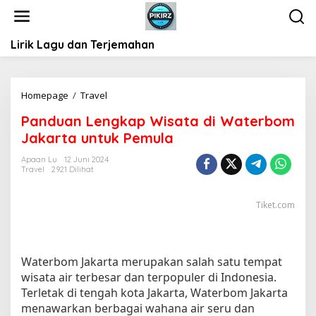
L
e
w
Lirik Lagu dan Terjemahan
a
t
i
k
Homepage
/
Travel
P
e
a
k
Panduan Lengkap Wisata di Waterbom
n
o
Jakarta untuk Pemula
d
n
u
t
Apaan Lu
12 Juni 2024
a
Travel
2921 Dilihat
e
n
n
L
Tiket.com
e
n
g
k
Waterbom Jakarta merupakan salah satu tempat
a
wisata air terbesar dan terpopuler di Indonesia.
p
Terletak di tengah kota Jakarta, Waterbom Jakarta
W
menawarkan berbagai wahana air seru dan
i