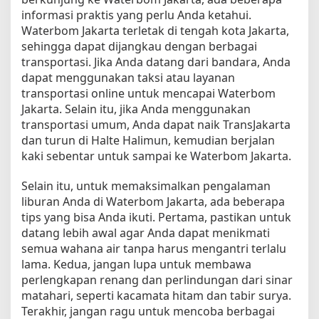
informasi praktis yang perlu Anda ketahui.
t
u
Waterbom Jakarta terletak di tengah kota Jakarta,
k
sehingga dapat dijangkau dengan berbagai
P
transportasi. Jika Anda datang dari bandara, Anda
e
dapat menggunakan taksi atau layanan
m
transportasi online untuk mencapai Waterbom
u
Jakarta. Selain itu, jika Anda menggunakan
l
transportasi umum, Anda dapat naik TransJakarta
a
dan turun di Halte Halimun, kemudian berjalan
kaki sebentar untuk sampai ke Waterbom Jakarta.
Selain itu, untuk memaksimalkan pengalaman
liburan Anda di Waterbom Jakarta, ada beberapa
tips yang bisa Anda ikuti. Pertama, pastikan untuk
datang lebih awal agar Anda dapat menikmati
semua wahana air tanpa harus mengantri terlalu
lama. Kedua, jangan lupa untuk membawa
perlengkapan renang dan perlindungan dari sinar
matahari, seperti kacamata hitam dan tabir surya.
Terakhir, jangan ragu untuk mencoba berbagai