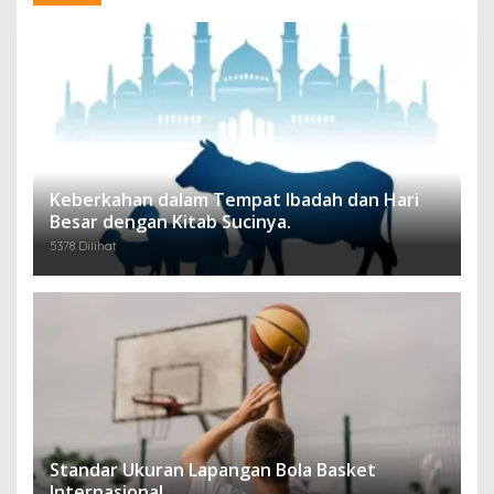
Keberkahan dalam Tempat Ibadah dan Hari
Besar dengan Kitab Sucinya.
5378 Dilihat
Standar Ukuran Lapangan Bola Basket
Internasional