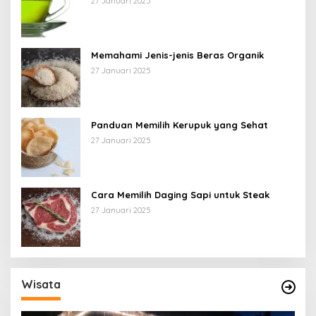
27 Januari 2025
Memahami Jenis-jenis Beras Organik
27 Januari 2025
Panduan Memilih Kerupuk yang Sehat
27 Januari 2025
Cara Memilih Daging Sapi untuk Steak
27 Januari 2025
Wisata