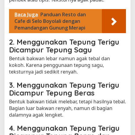
Baca Juga
Panduan Resto dan
Cafe di Selo Boyolali dengan
Pemandangan Gunung Merapi
2. Menggunakan Tepung Terigu
Dicampur Tepung Sagu
Bentuk bakwan lebar namun agak tebal dan
kokoh. Karena penggunaan tepung sagu,
teksturnya jadi sedikit renyah.
3. Menggunakan Tepung Terigu
Dicampur Tepung Beras
Bentuk bakwan tidak melebar, tetapi hasilnya tebal.
Bagian luar bakwan renyah, namun di bagian
dalamnya agak lengket.
4. Menggunakan Tepung Terigu