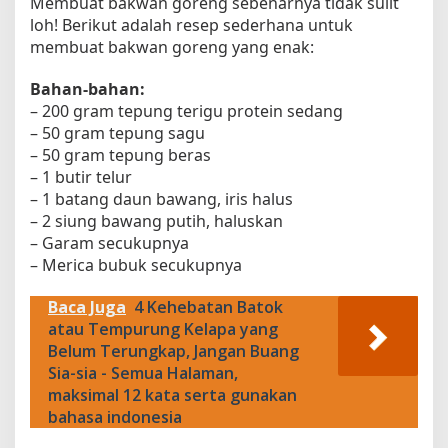
Membuat bakwan goreng sebenarnya tidak sulit
loh! Berikut adalah resep sederhana untuk
membuat bakwan goreng yang enak:
Bahan-bahan:
– 200 gram tepung terigu protein sedang
– 50 gram tepung sagu
– 50 gram tepung beras
– 1 butir telur
– 1 batang daun bawang, iris halus
– 2 siung bawang putih, haluskan
– Garam secukupnya
– Merica bubuk secukupnya
Baca Juga
4 Kehebatan Batok
atau Tempurung Kelapa yang
Belum Terungkap, Jangan Buang
Sia-sia - Semua Halaman,
maksimal 12 kata serta gunakan
bahasa indonesia