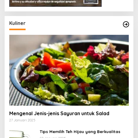
Kuliner
Mengenal Jenis-jenis Sayuran untuk Salad
27 Januari 2025
Tips Memilih Teh Hijau yang Berkualitas