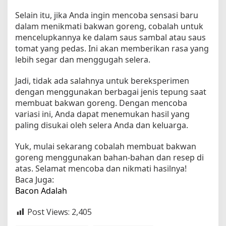
Selain itu, jika Anda ingin mencoba sensasi baru
dalam menikmati bakwan goreng, cobalah untuk
mencelupkannya ke dalam saus sambal atau saus
tomat yang pedas. Ini akan memberikan rasa yang
lebih segar dan menggugah selera.
Jadi, tidak ada salahnya untuk bereksperimen
dengan menggunakan berbagai jenis tepung saat
membuat bakwan goreng. Dengan mencoba
variasi ini, Anda dapat menemukan hasil yang
paling disukai oleh selera Anda dan keluarga.
Yuk, mulai sekarang cobalah membuat bakwan
goreng menggunakan bahan-bahan dan resep di
atas. Selamat mencoba dan nikmati hasilnya!
Baca Juga:
Bacon Adalah
Post Views:
2,405