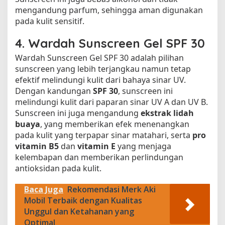
mengandung parfum, sehingga aman digunakan
pada kulit sensitif.
4.
Wardah Sunscreen Gel SPF 30
Wardah Sunscreen Gel SPF 30 adalah pilihan
sunscreen yang lebih terjangkau namun tetap
efektif melindungi kulit dari bahaya sinar UV.
Dengan kandungan
SPF 30
, sunscreen ini
melindungi kulit dari paparan sinar UV A dan UV B.
Sunscreen ini juga mengandung
ekstrak lidah
buaya
, yang memberikan efek menenangkan
pada kulit yang terpapar sinar matahari, serta
pro
vitamin B5
dan
vitamin E
yang menjaga
kelembapan dan memberikan perlindungan
antioksidan pada kulit.
Baca Juga
Rekomendasi Merk Aki
Mobil Terbaik dengan Kualitas
Unggul dan Ketahanan yang
Optimal