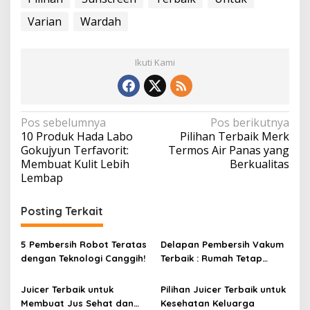
Varian
Wardah
Ikuti Kami
N
Pos sebelumnya
Pos berikutnya
10 Produk Hada Labo
Pilihan Terbaik Merk
a
Gokujyun Terfavorit:
Termos Air Panas yang
v
Membuat Kulit Lebih
Berkualitas
Lembap
i
g
Posting Terkait
a
s
5 Pembersih Robot Teratas
Delapan Pembersih Vakum
i
dengan Teknologi Canggih!
Terbaik : Rumah Tetap
Bersih Tanpa Kesulitan!
p
Juicer Terbaik untuk
Pilihan Juicer Terbaik untuk
o
Membuat Jus Sehat dan
Kesehatan Keluarga