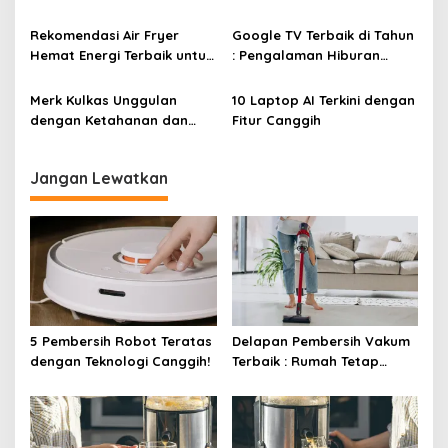
s
Lezat
Rekomendasi Air Fryer
Google TV Terbaik di Tahun
Hemat Energi Terbaik untuk
: Pengalaman Hiburan
Masakan Lezat
Maksimal dengan Layar
Luas!
Merk Kulkas Unggulan
10 Laptop AI Terkini dengan
dengan Ketahanan dan
Fitur Canggih
Efisiensi Energi Terbaik
Jangan Lewatkan
5 Pembersih Robot Teratas
Delapan Pembersih Vakum
dengan Teknologi Canggih!
Terbaik : Rumah Tetap
Bersih Tanpa Kesulitan!