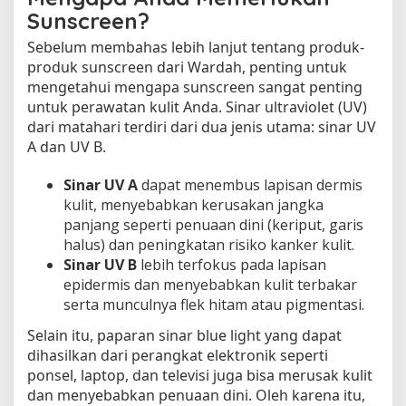
H
Sunscreen?
a
Sebelum membahas lebih lanjut tentang produk-
r
g
produk sunscreen dari Wardah, penting untuk
a
mengetahui mengapa sunscreen sangat penting
n
untuk perawatan kulit Anda. Sinar ultraviolet (UV)
y
dari matahari terdiri dari dua jenis utama: sinar UV
a
A dan UV B.
Sinar UV A
dapat menembus lapisan dermis
kulit, menyebabkan kerusakan jangka
panjang seperti penuaan dini (keriput, garis
halus) dan peningkatan risiko kanker kulit.
Sinar UV B
lebih terfokus pada lapisan
epidermis dan menyebabkan kulit terbakar
serta munculnya flek hitam atau pigmentasi.
Selain itu, paparan sinar blue light yang dapat
dihasilkan dari perangkat elektronik seperti
ponsel, laptop, dan televisi juga bisa merusak kulit
dan menyebabkan penuaan dini. Oleh karena itu,