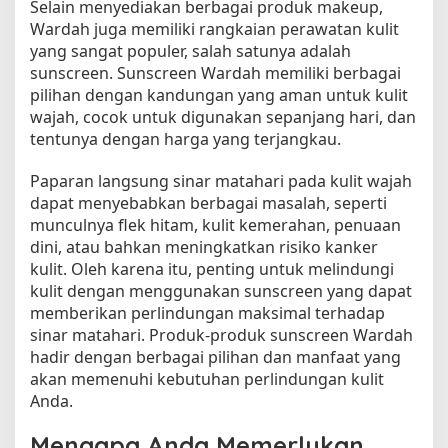
Selain menyediakan berbagai produk makeup,
n
Wardah juga memiliki rangkaian perawatan kulit
d
yang sangat populer, salah satunya adalah
u
sunscreen. Sunscreen Wardah memiliki berbagai
n
pilihan dengan kandungan yang aman untuk kulit
g
wajah, cocok untuk digunakan sepanjang hari, dan
a
tentunya dengan harga yang terjangkau.
n
K
u
Paparan langsung sinar matahari pada kulit wajah
l
dapat menyebabkan berbagai masalah, seperti
i
munculnya flek hitam, kulit kemerahan, penuaan
t
dini, atau bahkan meningkatkan risiko kanker
:
kulit. Oleh karena itu, penting untuk melindungi
V
kulit dengan menggunakan sunscreen yang dapat
a
memberikan perlindungan maksimal terhadap
r
sinar matahari. Produk-produk sunscreen Wardah
i
hadir dengan berbagai pilihan dan manfaat yang
a
akan memenuhi kebutuhan perlindungan kulit
n
d
Anda.
a
n
Mengapa Anda Memerlukan