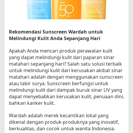
n
s
c
r
e
Rekomendasi Sunscreen Wardah untuk
e
n
Melindungi Kulit Anda Sepanjang Hari
W
a
Apakah Anda mencari produk perawatan kulit
r
yang dapat melindungi kulit dari paparan sinar
d
matahari sepanjang hari? Salah satu solusi terbaik
a
untuk melindungi kulit dari kerusakan akibat sinar
h
matahari adalah dengan menggunakan sunscreen
u
atau tabir surya. Sunscreen berfungsi untuk
n
melindungi kulit dari dampak buruk sinar UV yang
t
dapat menyebabkan kerusakan kulit, penuaan dini,
u
bahkan kanker kulit.
k
P
e
Wardah adalah merek kecantikan lokal yang
r
dikenal dengan produk-produknya yang inovatif,
l
berkualitas, dan cocok untuk wanita Indonesia.
i