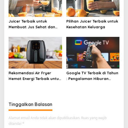
Juicer Terbaik untuk
Pilihan Juicer Terbaik untuk
Membuat Jus Sehat dan
Kesehatan Keluarga
Lezat
Rekomendasi Air Fryer
Google TV Terbaik di Tahun
Hemat Energi Terbaik untuk
: Pengalaman Hiburan
Masakan Lezat
Maksimal dengan Layar
Luas!
Tinggalkan Balasan
Alamat email Anda tidak akan dipublikasikan.
Ruas yang wajib
ditandai
*