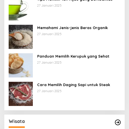
27 Januari 2025
Memahami Jenis-jenis Beras Organik
27 Januari 2025
Panduan Memilih Kerupuk yang Sehat
27 Januari 2025
Cara Memilih Daging Sapi untuk Steak
27 Januari 2025
Wisata