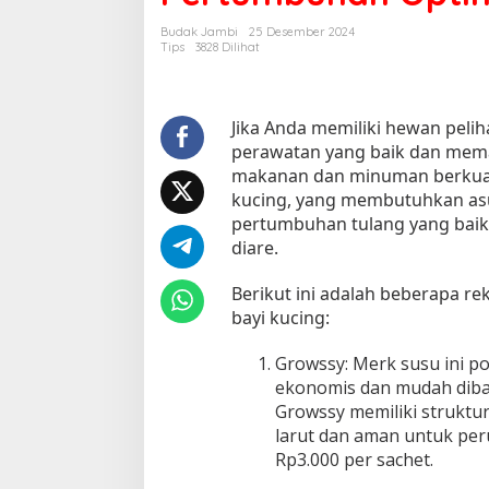
a
Budak Jambi
25 Desember 2024
n
Tips
3828 Dilihat
T
e
r
b
Jika Anda memiliki hewan peli
a
perawatan yang baik dan me
i
makanan dan minuman berkualit
k
kucing, yang membutuhkan asu
S
pertumbuhan tulang yang baik
u
diare.
s
u
Berikut ini adalah beberapa r
B
bayi kucing:
a
y
Growssy: Merk susu ini p
i
ekonomis dan mudah dib
K
u
Growssy memiliki struktu
c
larut dan aman untuk peru
i
Rp3.000 per sachet.
n