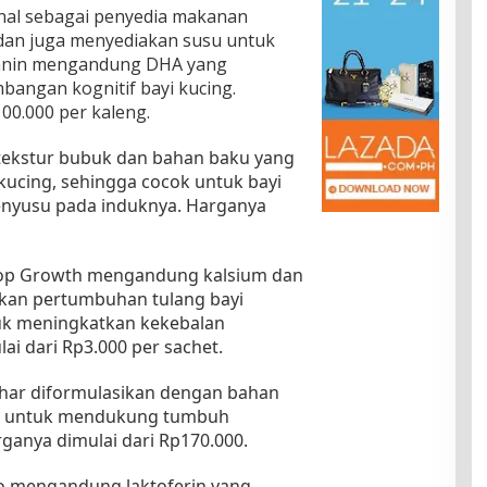
kenal sebagai penyedia makanan
i dan juga menyediakan susu untuk
 Canin mengandung DHA yang
angan kognitif bayi kucing.
00.000 per kaleng.
tekstur bubuk dan bahan baku yang
kucing, sehingga cocok untuk bayi
enyusu pada induknya. Harganya
Top Growth mengandung kalsium dan
kan pertumbuhan tulang bayi
tuk meningkatkan kekebalan
ai dari Rp3.000 per sachet.
har diformulasikan dengan bahan
ng untuk mendukung tumbuh
ganya dimulai dari Rp170.000.
ro mengandung laktoferin yang