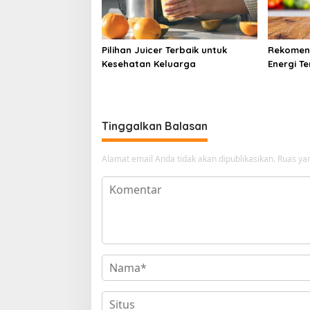
Pilihan Juicer Terbaik untuk
Rekomend
Kesehatan Keluarga
Energi T
Lezat
Tinggalkan Balasan
Alamat email Anda tidak akan dipublikasikan.
Ruas yan