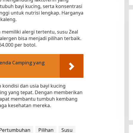
ubuh bayi kucing, serta konsentrasi
nggi untuk nutrisi lengkap. Harganya
 kaleng.
a memiliki alergi tertentu, susu Zeal
lergen bisa menjadi pilihan terbaik.
4.000 per botol.
Kota Baru Jambi
Tempat Makan Kepiting di Jambi
 Tenda Camping yang
|
3 Januari 2025
Di Daerah, Jambi, Travel
|
3 Januari 2025
kondisi dan usia bayi kucing
cing yang tepat. Dengan memberikan
 dapat membantu tumbuh kembang
aga kesehatan mereka.
Pertumbuhan
Pilihan
Susu