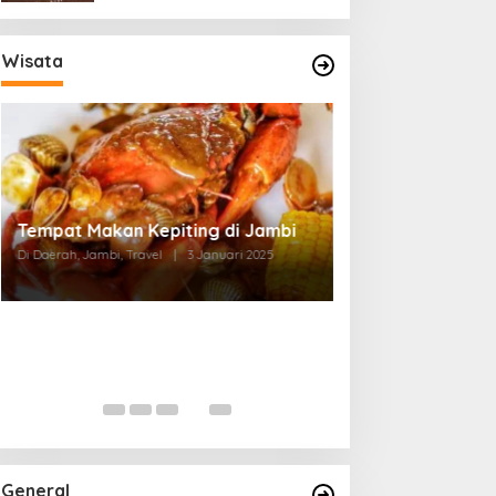
Wisata
Tempat Makan di Thehok Jambi
Di Daerah, Jambi, Travel
|
3 Januari 2025
General