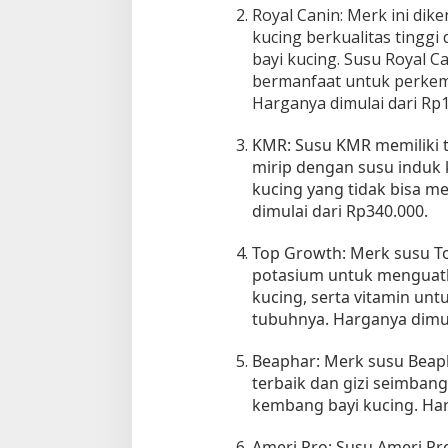
g
Royal Canin: Merk ini di
u
kucing berkualitas tingg
n
bayi kucing. Susu Royal
t
bermanfaat untuk perkemb
u
Harganya dimulai dari Rp1
k
P
KMR: Susu KMR memiliki 
e
mirip dengan susu induk 
r
t
kucing yang tidak bisa m
u
dimulai dari Rp340.000.
m
b
Top Growth: Merk susu 
u
potasium untuk menguat
h
kucing, serta vitamin un
a
tubuhnya. Harganya dimul
n
O
Beaphar: Merk susu Beap
p
terbaik dan gizi seimba
t
kembang bayi kucing. Har
i
m
Ameri Pro: Susu Ameri P
a