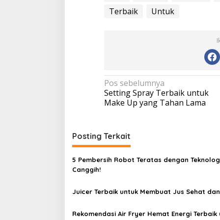
Terbaik
Untuk
I
N
Pos sebelumnya
Setting Spray Terbaik untuk
a
Make Up yang Tahan Lama
v
i
Posting Terkait
g
a
5 Pembersih Robot Teratas dengan Teknolog
s
Canggih!
i
p
Juicer Terbaik untuk Membuat Jus Sehat dan
o
Rekomendasi Air Fryer Hemat Energi Terbaik 