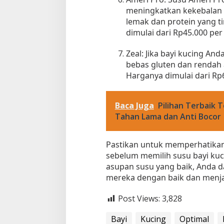
l
meningkatkan kekebalan t
lemak dan protein yang ti
dimulai dari Rp45.000 per
Zeal: Jika bayi kucing And
bebas gluten dan rendah a
Harganya dimulai dari Rp6
Tempat Makan di 
Baca Juga
Pilihan Terbaik
Tahan Lama dan Anti Bocor
Di Daerah, Jambi, Travel
Pastikan untuk memperhatikan 
Tempat Makan All You Can Eat di
sebelum memilih susu bayi ku
Jambi
asupan susu yang baik, Anda
Di Daerah, Jambi, Travel
|
3 Januari 2025
mereka dengan baik dan menj
Post Views:
3,828
Bayi
Kucing
Optimal