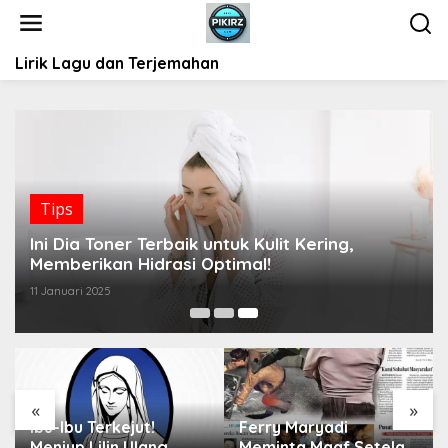
L
e
w
Lirik Lagu dan Terjemahan
a
t
i
k
e
k
o
Tips
n
t
Ini Dia Toner Terbaik untuk Kulit Kering,
e
Memberikan Hidrasi Optimal!
n
11 Januari 2025
«
»
Ibu-Ibu Terkejut!
Ferry Maryadi
Meniup Lilin Ulang
Meminta Maaf Setelah