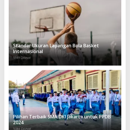
Standar Ukuran Lapangan Bola Basket
Internasional
5149 Dilihat
Pilihan Terbaik SMA DKI Jakarta untuk PPDB
2024
5084 Dilihat