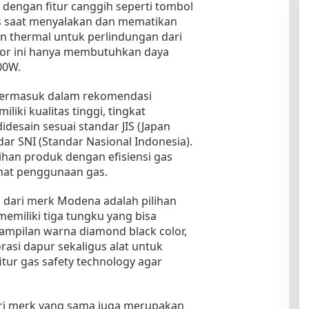
 dengan fitur canggih seperti tombol
s saat menyalakan dan mematikan
n thermal untuk perlindungan dari
por ini hanya membutuhkan daya
00W.
 termasuk dalam rekomendasi
liki kualitas tinggi, tingkat
desain sesuai standar JIS (Japan
dar SNI (Standar Nasional Indonesia).
ihan produk dengan efisiensi gas
mat penggunaan gas.
dari merk Modena adalah pilihan
memiliki tiga tungku yang bisa
ampilan warna diamond black color,
asi dapur sekaligus alat untuk
tur gas safety technology agar
ri merk yang sama juga merupakan