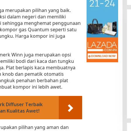
 merupakan pilihan yang baik.
i dalam negeri dan memiliki
nggi sehingga menghemat penggunaan
n kompor gas Quantum seperti satu
tungku. Harga kompor ini juga
merk Winn juga merupakan opsi
Kota Baru Jambi
Tempat Makan Kepiting di Jambi
emiliki bodi dari kaca dan tungku
. Plat berlapis kaca membuatnya
|
3 Januari 2025
Di Daerah, Jambi, Travel
|
3 Januari 2025
 knob dan pematik otomatis
gkuk penahan berbahan plat
mbuat kompor ini lebih awet.
k Diffuser Terbaik
an Kualitas Awet!
rupakan pilihan yang aman dan