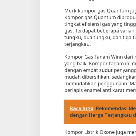
a
Merk kompor gas Quantum juga
k
Kompor gas Quantum diproduks
O
tingkat efisiensi gas yang ti
p
t
gas. Terdapat beberapa varia
i
tungku, dua tungku, dan tiga 
m
terjangkau.
a
l
Kompor Gas Tanam Winn dari 
Tempat Makan di 
yang baik. Kompor tanam ini m
dengan empat sudut penyangga
Di Daerah, Jambi, Travel
mudah dibersihkan, sedangkan
memudahkan penggunaan. Man
berlapis enamel anti karat me
Tempat Makan All You Can Eat di
Jambi
Di Daerah, Jambi, Travel
|
3 Januari 2025
Baca Juga
Rekomendasi Mer
dengan Harga Terjangkau d
Kompor Listrik Oxone juga me