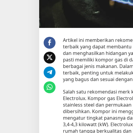
o
r
G
a
s
U
n
Artikel ini memberikan rekom
g
terbaik yang dapat membantu 
g
dan menghasilkan hidangan y
u
pasti memiliki kompor gas di 
l
berbagai jenis makanan. Dala
a
terbaik, penting untuk melak
n
yang bagus dan sesuai dengan
u
n
t
Salah satu rekomendasi merk 
u
Electrolux. Kompor gas Electr
k
stainless steel dan permukaa
M
dibersihkan. Kompor ini meng
e
mengatur tingkat panasnya dan 
m
3,4-4,3 kilowatt (kW). Electrol
a
rumah tangga berkualitas dan 
s