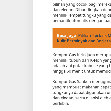
pilihan yang cocok bagi merek
dan elegan. Dibandingkan den
memiliki empat tungku yang d
pemantik otomatis dengan bate
Baca Juga
Pilihan Terbaik 
Kulit Berminyak dan Berjer
Kompor Gas Kirin juga merupak
memiliki tubuh dari K-Flon ya
adalah api putar kabuse yang 
hingga 60 menit untuk memu
Kompor Gas Sanken menggunaka
yang membuat makanan cepat 
tungkunya dapat digunakan unt
dan elegan, serta dilapisi ol
berlebih.