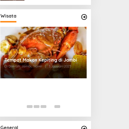
Wisata
Tempat Makan di Thehok Jambi
Di Daerah, Jambi, Travel
|
3 Januari 2025
General