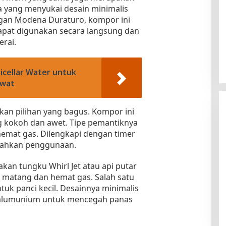
a yang menyukai desain minimalis
gan Modena Duraturo, kompor ini
apat digunakan secara langsung dan
rai.
Micellar Water untuk
awat
an pilihan yang bagus. Kompor ini
ng kokoh dan awet. Tipe pemantiknya
hemat gas. Dilengkapi dengan timer
dahkan penggunaan.
n tungku Whirl Jet atau api putar
matang dan hemat gas. Salah satu
uk panci kecil. Desainnya minimalis
eh alumunium untuk mencegah panas