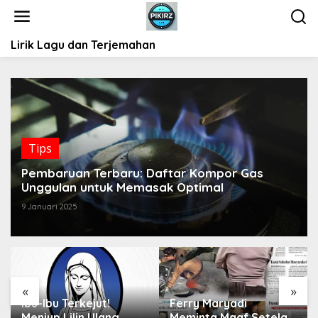
L
e
w
Lirik Lagu dan Terjemahan
a
t
i
k
e
k
o
Tips
n
t
Pembaruan Terbaru: Daftar Kompor Gas
e
Unggulan untuk Memasak Optimal
n
9 Januari 2025
«
»
Ibu-Ibu Terkejut!
Ferry Maryadi
Meniup Lilin Ulang
Meminta Maaf Setelah