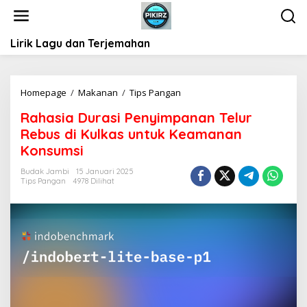
L
e
w
Lirik Lagu dan Terjemahan
a
t
i
k
Homepage
/
Makanan
/
Tips Pangan
R
e
a
k
Rahasia Durasi Penyimpanan Telur
h
o
Rebus di Kulkas untuk Keamanan
a
n
s
Konsumsi
t
i
e
Budak Jambi
15 Januari 2025
a
Tips Pangan
4978 Dilihat
n
D
u
r
a
s
i
P
e
n