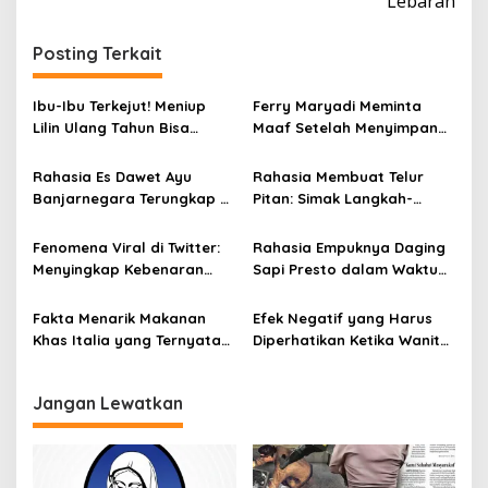
Lebaran
i
g
Posting Terkait
a
s
Ibu-Ibu Terkejut! Meniup
Ferry Maryadi Meminta
i
Lilin Ulang Tahun Bisa
Maaf Setelah Menyimpan
Berbahaya dan Mematikan
Rahasia Selama 10 Tahun
p
Rahasia Es Dawet Ayu
Rahasia Membuat Telur
o
Banjarnegara Terungkap di
Pitan: Simak Langkah-
s
Balik Kelezatannya
Langkahnya dan Ikuti
Panduannya
Fenomena Viral di Twitter:
Rahasia Empuknya Daging
Menyingkap Kebenaran
Sapi Presto dalam Waktu
Ayam Protena yang Tidak
Singkat: Panduan Lengkap
Sama dengan Daging
Fakta Menarik Makanan
Efek Negatif yang Harus
Khas Italia yang Ternyata
Diperhatikan Ketika Wanita
Bisa Membantu
Sering Mengonsumsi Ceker
Menurunkan Berat Badan
dan Sayap Ayam
Jangan Lewatkan