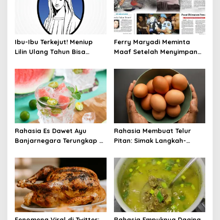
Ibu-Ibu Terkejut! Meniup
Ferry Maryadi Meminta
Lilin Ulang Tahun Bisa
Maaf Setelah Menyimpan
Berbahaya dan Mematikan
Rahasia Selama 10 Tahun
Rahasia Es Dawet Ayu
Rahasia Membuat Telur
Banjarnegara Terungkap di
Pitan: Simak Langkah-
Balik Kelezatannya
Langkahnya dan Ikuti
Panduannya
Fenomena Viral di Twitter:
Rahasia Empuknya Daging