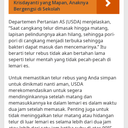
Krisdayanti yang Mapan, Anaknya
s
Bergengsi di Sekolah
i
Departemen Pertanian AS (USDA) menjelaskan,
“Saat cangkang telur dimasak hingga matang,
lapisan pelindungnya akan hilang, sehingga pori-
pori di cangkang menjadi terbuka sehingga
bakteri dapat masuk dan mencemarinya.” Itu
berarti telur rebus tidak akan bertahan lama
seperti telur mentah yang tidak pecah-pecah di
lemari es.
Untuk memastikan telur rebus yang Anda simpan
untuk dinikmati nanti aman, USDA
merekomendasikan untuk segera
mendinginkannya setelah matang dan
memasukkannya ke dalam lemari es dalam waktu
dua jam setelah memasak. Penting juga untuk
tidak meninggalkan telur matang atau hidangan
telur di luar lemari es selama lebih dari dua jam
atau lebih dari satu jam ketika suhu di atas 90°F