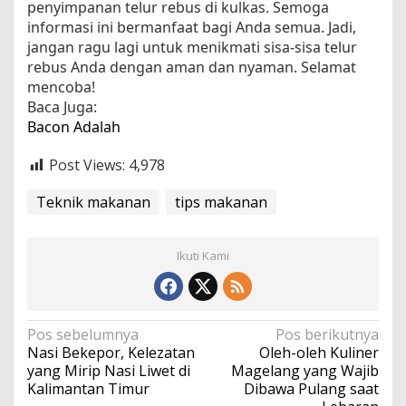
penyimpanan telur rebus di kulkas. Semoga
informasi ini bermanfaat bagi Anda semua. Jadi,
jangan ragu lagi untuk menikmati sisa-sisa telur
rebus Anda dengan aman dan nyaman. Selamat
mencoba!
Baca Juga:
Bacon Adalah
Post Views:
4,978
Teknik makanan
tips makanan
Ikuti Kami
N
Pos sebelumnya
Pos berikutnya
Nasi Bekepor, Kelezatan
Oleh-oleh Kuliner
a
yang Mirip Nasi Liwet di
Magelang yang Wajib
v
Kalimantan Timur
Dibawa Pulang saat