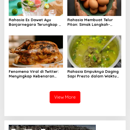
Rahasia Es Dawet Ayu
Rahasia Membuat Telur
Banjarnegara Terungkap di
Pitan: Simak Langkah-
Balik Kelezatannya
Langkahnya dan Ikuti
Panduannya
Fenomena Viral di Twitter:
Rahasia Empuknya Daging
Menyingkap Kebenaran
Sapi Presto dalam Waktu
Ayam Protena yang Tidak
Singkat: Panduan Lengkap
Sama dengan Daging
View More