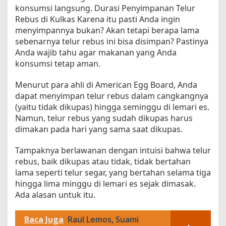
konsumsi langsung. Durasi Penyimpanan Telur
k
Rebus di Kulkas Karena itu pasti Anda ingin
a
menyimpannya bukan? Akan tetapi berapa lama
s
u
sebenarnya telur rebus ini bisa disimpan? Pastinya
n
Anda wajib tahu agar makanan yang Anda
t
konsumsi tetap aman.
u
k
Menurut para ahli di American Egg Board, Anda
K
dapat menyimpan telur rebus dalam cangkangnya
e
(yaitu tidak dikupas) hingga seminggu di lemari es.
a
Namun, telur rebus yang sudah dikupas harus
m
dimakan pada hari yang sama saat dikupas.
a
n
Tampaknya berlawanan dengan intuisi bahwa telur
a
rebus, baik dikupas atau tidak, tidak bertahan
n
K
lama seperti telur segar, yang bertahan selama tiga
o
hingga lima minggu di lemari es sejak dimasak.
n
Ada alasan untuk itu.
s
u
Baca Juga
Raul Lemos, Suami
m