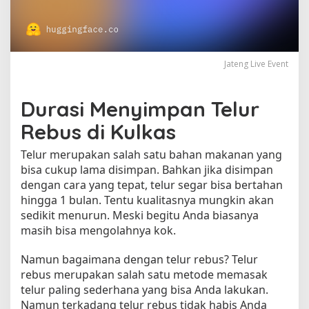
y
i
m
p
a
Jateng Live Event
n
a
n
Durasi Menyimpan Telur
T
Rebus di Kulkas
e
l
Telur merupakan salah satu bahan makanan yang
u
bisa cukup lama disimpan. Bahkan jika disimpan
r
dengan cara yang tepat, telur segar bisa bertahan
R
e
hingga 1 bulan. Tentu kualitasnya mungkin akan
b
sedikit menurun. Meski begitu Anda biasanya
u
masih bisa mengolahnya kok.
s
d
Namun bagaimana dengan telur rebus? Telur
i
rebus merupakan salah satu metode memasak
K
telur paling sederhana yang bisa Anda lakukan.
u
Namun terkadang telur rebus tidak habis Anda
l