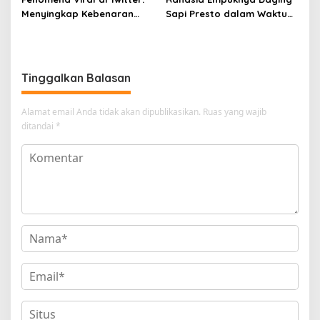
Menyingkap Kebenaran
Sapi Presto dalam Waktu
Ayam Protena yang Tidak
Singkat: Panduan Lengkap
Sama dengan Daging
Tinggalkan Balasan
Alamat email Anda tidak akan dipublikasikan.
Ruas yang wajib
ditandai
*