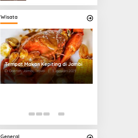
Wisata
Tempat Makan di Thehok Jambi
Di Daerah, Jambi, Travel
|
3 Januari 2025
General