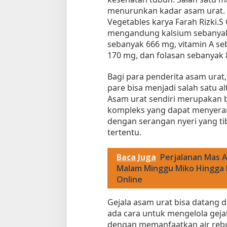
menurunkan kadar asam urat. 
Vegetables karya Farah Rizki.S 
mengandung kalsium sebanyak 
sebanyak 666 mg, vitamin A se
170 mg, dan folasan sebanyak 
Bagi para penderita asam ura
pare bisa menjadi salah satu a
Asam urat sendiri merupakan
kompleks yang dapat menyerang
dengan serangan nyeri yang ti
tertentu.
Baca Juga
Perjalanan Mas 
Malam Minggu Miko Hingga M
Online
Gejala asam urat bisa datang 
ada cara untuk mengelola gej
dengan memanfaatkan air reb