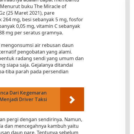
Menurut buku The Miracle of
Gz (25 Maret 2021), pare
264 mg, besi sebanyak 5 mg, fosfor
banyak 0,05 mg, vitamin C sebanyak
88 mg per seratus gramnya.
t, mengonsumsi air rebusan daun
lternatif pengobatan yang alami.
 bentuk radang sendi yang umum dan
 siapa saja. Gejalanya ditandai
ba-tiba parah pada persendian
Anca Dari Kegemaran
enjadi Driver Taksi
dan pergi dengan sendirinya. Namun,
ala dan mencegahnya kambuh yaitu
usan daun pare. Tentunya sebelum