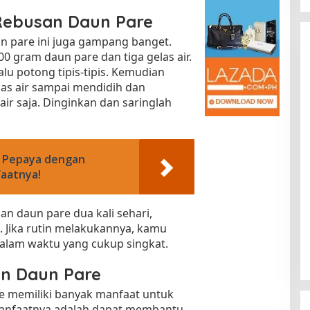
Rebusan Daun Pare
n pare ini juga gampang banget.
0 gram daun pare dan tiga gelas air.
alu potong tipis-tipis. Kemudian
las air sampai mendidih dan
ir saja. Dinginkan dan saringlah
Kota Baru Jambi
Tempat Makan Kepiting di Jambi
 Pepaya dengan
|
3 Januari 2025
Di Daerah, Jambi, Travel
|
3 Januari 2025
aatnya!
an daun pare dua kali sehari,
 Jika rutin melakukannya, kamu
lam waktu yang cukup singkat.
an Daun Pare
re memiliki banyak manfaat untuk
manfaatnya adalah dapat membantu