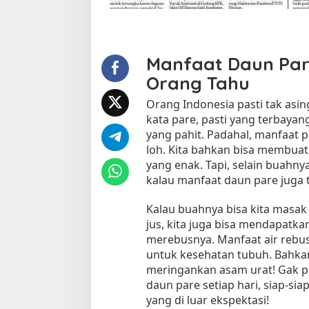
u
s
D
a
Manfaat Daun Par
u
n
Orang Tahu
P
a
Orang Indonesia pasti tak asi
r
kata pare, pasti yang terbayan
e
yang pahit. Padahal, manfaat 
d
loh. Kita bahkan bisa membua
a
yang enak. Tapi, selain buahny
n
kalau manfaat daun pare juga t
N
i
Kalau buahnya bisa kita masak 
k
jus, kita juga bisa mendapatk
m
merebusnya. Manfaat air rebus
a
t
untuk kesehatan tubuh. Bahkan
i
meringankan asam urat! Gak p
M
daun pare setiap hari, siap-s
a
yang di luar ekspektasi!
n