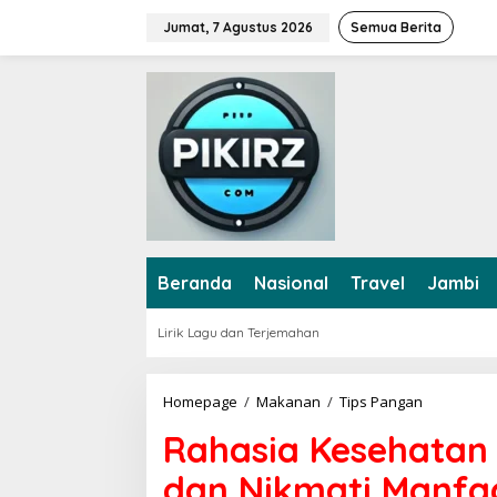
L
Jumat, 7 Agustus 2026
Semua Berita
e
w
a
t
i
k
e
k
o
n
t
e
Beranda
Nasional
Travel
Jambi
n
Lirik Lagu dan Terjemahan
Homepage
/
Makanan
/
Tips Pangan
R
a
Rahasia Kesehatan
h
a
dan Nikmati Manfa
s