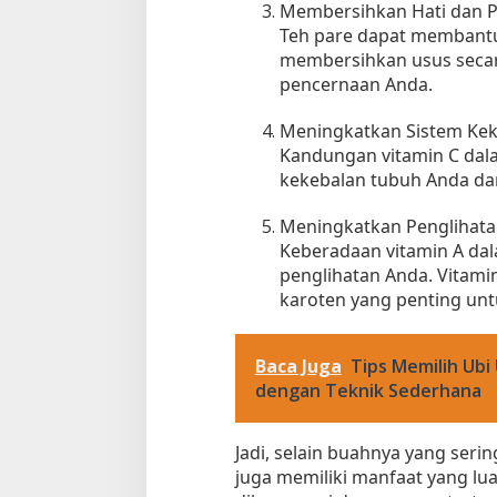
Membersihkan Hati dan 
Teh pare dapat membantu
membersihkan usus secara
pencernaan Anda.
Meningkatkan Sistem Ke
Kandungan vitamin C dal
kekebalan tubuh Anda da
Meningkatkan Penglihat
Keberadaan vitamin A da
penglihatan Anda. Vitami
karoten yang penting unt
Baca Juga
Tips Memilih Ubi
dengan Teknik Sederhana
Jadi, selain buahnya yang serin
juga memiliki manfaat yang luar