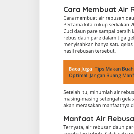
f
Cara Membuat Air 
a
a
Cara membuat air rebusan dau
t
Pertama kita cukup sediakan 20
n
Cuci daun pare sampai bersih l
y
rebus daun pare dalam tiga ge
a
menyisahkan hanya satu gelas a
S
hasil rebusan tersebut.
e
u
Tempat Makan di 
m
Baca Juga
Tips Makan Buah
Di Daerah, Jambi, Travel
u
Optimal: Jangan Buang Manf
r
H
i
Tempat Makan All You Can Eat di
Setelah itu, minumlah air rebus
d
Jambi
masing-masing setengah gelas.
u
Di Daerah, Jambi, Travel
|
3 Januari 2025
akan merasakan manfaatnya da
p
Manfaat Air Rebus
Ternyata, air rebusan daun pa
kesehatan tubuh. Salah satu 