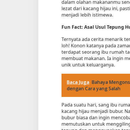
dalam olahan makananmu send
lezat dari kacang hijau ini, p
menjadi lebih istimewa.
Fun Fact: Asal Usul Tepung 
Ternyata ada cerita menarik te
loh! Konon katanya pada zaman
terdapat seorang ibu rumah ta
membuat makanan. Ia ingin me
unik untuk keluarganya.
Baca Juga
Bahaya Mengons
dengan Cara yang Salah
Pada suatu hari, sang ibu ru
kacang hijau menjadi bubur. 
bubur biasa dan ingin mencoba
memutuskan untuk menggiling 