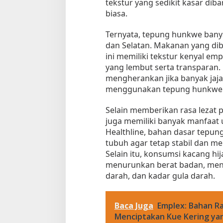
tekstur yang sedikit kasar di
k
biasa.
e
n
Ternyata, tepung hunkwe bany
a
dan Selatan. Makanan yang d
l
ini memiliki tekstur kenyal e
yang lembut serta transparan. 
mengherankan jika banyak jaj
menggunakan tepung hunkwe 
Tempat Makan di 
Selain memberikan rasa lezat 
Di Daerah, Jambi, Travel
juga memiliki banyak manfaat 
Healthline, bahan dasar tepun
tubuh agar tetap stabil dan m
Tempat Makan All You Can Eat di
Selain itu, konsumsi kacang h
Jambi
menurunkan berat badan, meng
Di Daerah, Jambi, Travel
|
3 Januari 2025
darah, dan kadar gula darah.
Baca Juga
Emplex: Bahan R
Menciptakan Kue Kering ya