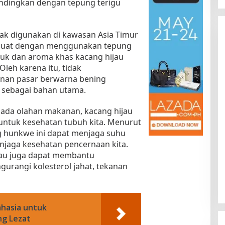
bandingkan dengan tepung terigu
ak digunakan di kawasan Asia Timur
ibuat dengan menggunakan tepung
mpuk dan aroma khas kacang hijau
Oleh karena itu, tidak
anan pasar berwarna bening
sebagai bahan utama.
Kota Baru Jambi
Tempat Makan Kepiting di Jambi
pada olahan makanan, kacang hijau
|
3 Januari 2025
Di Daerah, Jambi, Travel
|
3 Januari 2025
untuk kesehatan tubuh kita. Menurut
g hunkwe ini dapat menjaga suhu
enjaga kesehatan pencernaan kita.
ijau juga dapat membantu
urangi kolesterol jahat, tekanan
ahasia untuk
ng Lezat