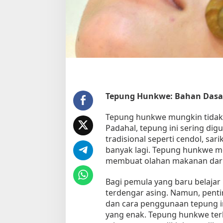
k
w
e
d
a
l
a
m
J
a
Tepung Hunkwe: Bahan Dasa
j
a
Tepung hunkwe mungkin tidak b
n
Padahal, tepung ini sering d
a
tradisional seperti cendol, sar
n
banyak lagi. Tepung hunkwe m
P
membuat olahan makanan dari t
a
s
Bagi pemula yang baru belaj
a
terdengar asing. Namun, pent
r
T
dan cara penggunaan tepung i
e
yang enak. Tepung hunkwe terb
r