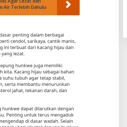
las Agar Lezat dan
m Air Terlebih Dahulu
asar penting dalam berbagai
erti cendol, sarikaya, cantik manis,
g ini terbuat dari kacang hijau dan
 yang lezat.
 tepung hunkwe juga memiliki
 kita. Kacang hijau sebagai bahan
 suhu tubuh agar tetap stabil,
an, serta membantu menurunkan
terol jahat, tekanan darah, dan
 hunkwe dapat dilarutkan dengan
susu. Penting untuk terus mengaduk
mengendap di dasar wadah. Selain