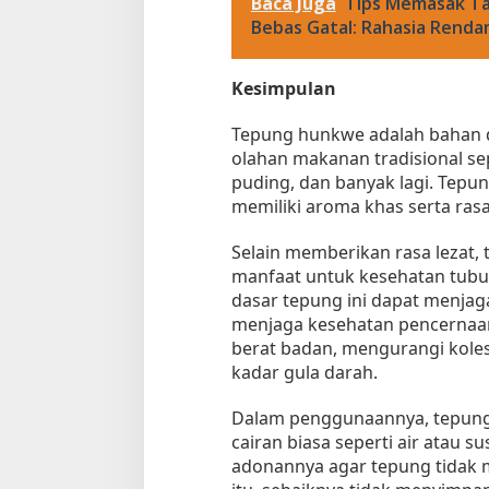
Baca Juga
Tips Memasak Ta
Bebas Gatal: Rahasia Renda
Kesimpulan
Tepung hunkwe adalah bahan d
olahan makanan tradisional sep
puding, dan banyak lagi. Tepun
memiliki aroma khas serta rasa
Selain memberikan rasa lezat,
manfaat untuk kesehatan tubuh
dasar tepung ini dapat menjaga
menjaga kesehatan pencerna
berat badan, mengurangi koles
kadar gula darah.
Dalam penggunaannya, tepung
cairan biasa seperti air atau 
adonannya agar tepung tidak 