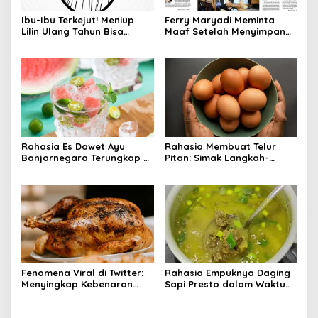
Ibu-Ibu Terkejut! Meniup
Ferry Maryadi Meminta
Lilin Ulang Tahun Bisa
Maaf Setelah Menyimpan
Berbahaya dan Mematikan
Rahasia Selama 10 Tahun
Rahasia Es Dawet Ayu
Rahasia Membuat Telur
Banjarnegara Terungkap di
Pitan: Simak Langkah-
Balik Kelezatannya
Langkahnya dan Ikuti
Panduannya
Fenomena Viral di Twitter:
Rahasia Empuknya Daging
Menyingkap Kebenaran
Sapi Presto dalam Waktu
Ayam Protena yang Tidak
Singkat: Panduan Lengkap
Sama dengan Daging