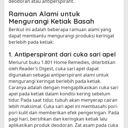
deodoran atau antiperspirant.
a
h
Ramuan Alami untuk
d
Mengurangi Ketiak Basah
e
n
Berikut ini adalah beberapa ramuan alami yang
g
dapat membantu mengurangi produksi keringat
a
berlebih pada ketiak:
n
B
1. Antiperspirant dari cuka sari apel
a
Menurut buku 1.801 Home Remedies, diterbitkan
h
oleh Reader’s Digest, cuka sari apel dapat
a
n
digunakan sebagai antiperspirant alami untuk
D
mengurangi keringat berlebih pada ketiak.
a
Caranya adalah dengan mengaplikasikan cuka sari
p
apel pada ketiak dalam kondisi kering sebelum
u
tidur. Pada saat tidur, tubuh akan menyerap cairan
r
lebih maksimal. Cuka sari apel ini membasahi pori-
pori kulit dan memberikan efek pengeringan. Pada
pagi hari, bersihkan dan keringkan ketiak lalu
aplikasikan produk deodoran. Zat asam pada cuka