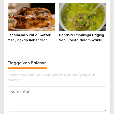
Panduannya
Fenomena Viral di Twitter:
Rahasia Empuknya Daging
Menyingkap Kebenaran
Sapi Presto dalam Waktu
Ayam Protena yang Tidak
Singkat: Panduan Lengkap
Sama dengan Daging
Tinggalkan Balasan
Alamat email Anda tidak akan dipublikasikan.
Ruas yang wajib
ditandai
*