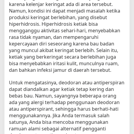
u
karena kelenjar keringat ada di area tersebut.
n
Namun, kondisi ini dapat menjadi masalah ketika
t
produksi keringat berlebihan, yang disebut
u
hiperhidrosis. Hiperhidrosis ketiak bisa
k
mengganggu aktivitas sehari-hari, menyebabkan
M
rasa tidak nyaman, dan mempengaruhi
e
kepercayaan diri seseorang karena bau badan
n
yang muncul akibat keringat berlebih. Selain itu,
g
a
ketiak yang berkeringat secara berlebihan juga
t
bisa menyebabkan iritasi kulit, munculnya ruam,
a
dan bahkan infeksi jamur di daerah tersebut.
s
i
Untuk mengatasinya, deodoran atau antiperspiran
K
dapat diandalkan agar ketiak tetap kering dan
e
bebas bau. Namun, sayangnya beberapa orang
t
ada yang alergi terhadap penggunaan deodoran
i
atau antiperspirant, sehingga harus berhati-hati
a
menggunakannya. Jika Anda termasuk salah
k
satunya, Anda bisa mencoba menggunakan
B
a
ramuan alami sebagai alternatif pengganti
s