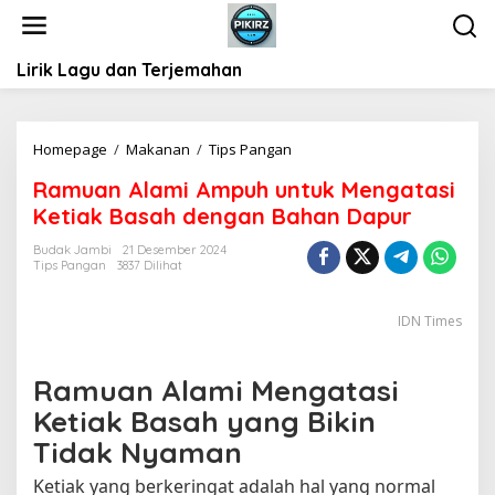
L
e
w
Lirik Lagu dan Terjemahan
a
t
i
k
Homepage
/
Makanan
/
Tips Pangan
R
e
a
k
Ramuan Alami Ampuh untuk Mengatasi
m
o
Ketiak Basah dengan Bahan Dapur
u
n
a
t
Budak Jambi
21 Desember 2024
n
Tips Pangan
3837 Dilihat
e
A
n
l
IDN Times
a
m
i
Ramuan Alami Mengatasi
A
Ketiak Basah yang Bikin
m
p
Tidak Nyaman
u
h
Ketiak yang berkeringat adalah hal yang normal