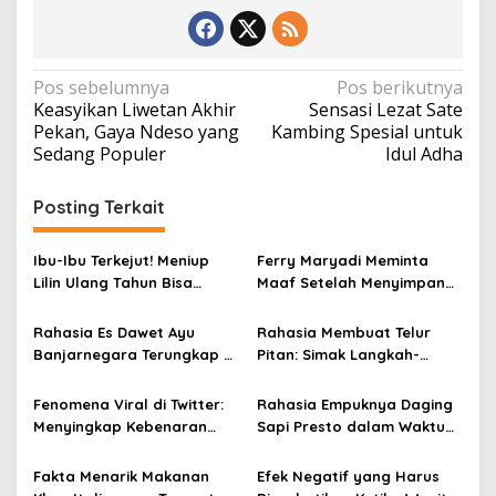
N
Pos sebelumnya
Pos berikutnya
Keasyikan Liwetan Akhir
Sensasi Lezat Sate
a
Pekan, Gaya Ndeso yang
Kambing Spesial untuk
v
Sedang Populer
Idul Adha
i
Posting Terkait
g
a
Ibu-Ibu Terkejut! Meniup
Ferry Maryadi Meminta
s
Lilin Ulang Tahun Bisa
Maaf Setelah Menyimpan
i
Berbahaya dan Mematikan
Rahasia Selama 10 Tahun
p
Rahasia Es Dawet Ayu
Rahasia Membuat Telur
Banjarnegara Terungkap di
Pitan: Simak Langkah-
o
Balik Kelezatannya
Langkahnya dan Ikuti
s
Panduannya
Fenomena Viral di Twitter:
Rahasia Empuknya Daging
Menyingkap Kebenaran
Sapi Presto dalam Waktu
Ayam Protena yang Tidak
Singkat: Panduan Lengkap
Sama dengan Daging
Fakta Menarik Makanan
Efek Negatif yang Harus