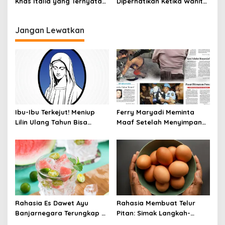
Khas Italia yang Ternyata
Diperhatikan Ketika Wanita
Bisa Membantu
Sering Mengonsumsi Ceker
Menurunkan Berat Badan
dan Sayap Ayam
Jangan Lewatkan
Ibu-Ibu Terkejut! Meniup
Ferry Maryadi Meminta
Lilin Ulang Tahun Bisa
Maaf Setelah Menyimpan
Berbahaya dan Mematikan
Rahasia Selama 10 Tahun
Rahasia Es Dawet Ayu
Rahasia Membuat Telur
Banjarnegara Terungkap di
Pitan: Simak Langkah-
Balik Kelezatannya
Langkahnya dan Ikuti