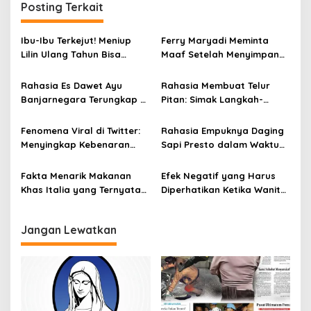
Posting Terkait
a
s
Ibu-Ibu Terkejut! Meniup
Ferry Maryadi Meminta
i
Lilin Ulang Tahun Bisa
Maaf Setelah Menyimpan
Berbahaya dan Mematikan
Rahasia Selama 10 Tahun
p
Rahasia Es Dawet Ayu
Rahasia Membuat Telur
o
Banjarnegara Terungkap di
Pitan: Simak Langkah-
s
Balik Kelezatannya
Langkahnya dan Ikuti
Panduannya
Fenomena Viral di Twitter:
Rahasia Empuknya Daging
Menyingkap Kebenaran
Sapi Presto dalam Waktu
Ayam Protena yang Tidak
Singkat: Panduan Lengkap
Sama dengan Daging
Fakta Menarik Makanan
Efek Negatif yang Harus
Khas Italia yang Ternyata
Diperhatikan Ketika Wanita
Bisa Membantu
Sering Mengonsumsi Ceker
Menurunkan Berat Badan
dan Sayap Ayam
Jangan Lewatkan