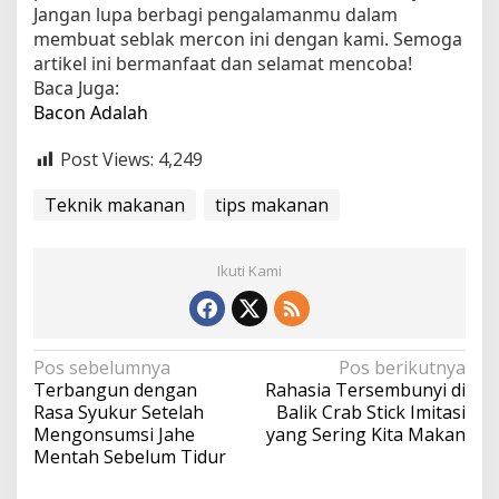
Jangan lupa berbagi pengalamanmu dalam
membuat seblak mercon ini dengan kami. Semoga
artikel ini bermanfaat dan selamat mencoba!
Baca Juga:
Bacon Adalah
Post Views:
4,249
Teknik makanan
tips makanan
Ikuti Kami
N
Pos sebelumnya
Pos berikutnya
Terbangun dengan
Rahasia Tersembunyi di
a
Rasa Syukur Setelah
Balik Crab Stick Imitasi
v
Mengonsumsi Jahe
yang Sering Kita Makan
Mentah Sebelum Tidur
i
g