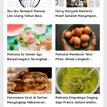
Ibu-Ibu Terkejut! Meniup
Ferry Maryadi Meminta
Lilin Ulang Tahun Bisa
Maaf Setelah Menyimpan
Berbahaya dan Mematikan
Rahasia Selama 10 Tahun
Rahasia Es Dawet Ayu
Rahasia Membuat Telur
Banjarnegara Terungkap di
Pitan: Simak Langkah-
Balik Kelezatannya
Langkahnya dan Ikuti
Panduannya
Fenomena Viral di Twitter:
Rahasia Empuknya Daging
Menyingkap Kebenaran
Sapi Presto dalam Waktu
Ayam Protena yang Tidak
Singkat: Panduan Lengkap