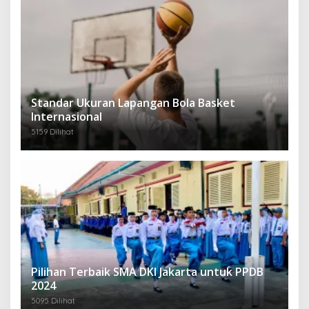
Standar Ukuran Lapangan Bola Basket
Internasional
5159 Dilihat
Pilihan Terbaik SMA DKI Jakarta untuk PPDB
2024
5095 Dilihat