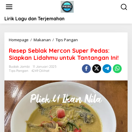
L
e
w
Lirik Lagu dan Terjemahan
a
t
i
k
Homepage
/
Makanan
/
Tips Pangan
R
e
e
k
Resep Seblak Mercon Super Pedas:
s
o
Siapkan Lidahmu untuk Tantangan Ini!
e
n
p
t
Budak Jambi
11 Januari 2025
S
Tips Pangan
4249 Dilihat
e
e
n
b
l
a
k
M
e
r
c
o