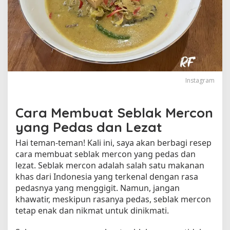
n
S
u
p
e
r
P
e
Instagram
d
a
s
Cara Membuat Seblak Mercon
:
yang Pedas dan Lezat
S
i
Hai teman-teman! Kali ini, saya akan berbagi resep
a
cara membuat seblak mercon yang pedas dan
p
lezat. Seblak mercon adalah salah satu makanan
k
khas dari Indonesia yang terkenal dengan rasa
a
pedasnya yang menggigit. Namun, jangan
n
khawatir, meskipun rasanya pedas, seblak mercon
L
i
tetap enak dan nikmat untuk dinikmati.
d
a