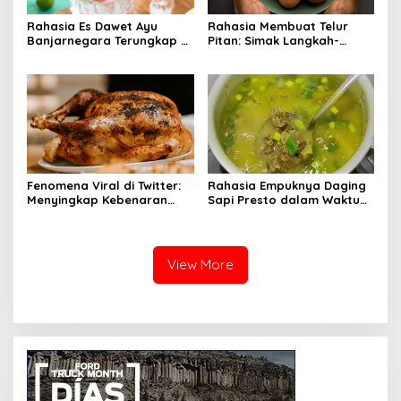
Rahasia Es Dawet Ayu
Rahasia Membuat Telur
Banjarnegara Terungkap di
Pitan: Simak Langkah-
Balik Kelezatannya
Langkahnya dan Ikuti
Panduannya
Fenomena Viral di Twitter:
Rahasia Empuknya Daging
Menyingkap Kebenaran
Sapi Presto dalam Waktu
Ayam Protena yang Tidak
Singkat: Panduan Lengkap
Sama dengan Daging
View More