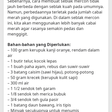
Sebenarnya, cara membuat seblak mercon tidak
h
jauh berbeda dengan seblak kuah pada umumnya.
m
Namun, perbedaannya terletak pada jumlah cabai
u
merah yang digunakan. Di dalam seblak mercon
u
ini, kita akan menggunakan lebih banyak cabai
n
merah agar rasanya semakin pedas dan
t
menggigit.
u
k
Bahan-bahan yang Diperlukan:
T
– 100 gram kerupuk kanji oranye, rendam dalam
a
n
air
t
– 1 butir telur, kocok lepas
a
– 1 buah paha ayam, rebus dan suwir-suwir
n
– 3 batang caisim (sawi hijau), potong-potong
g
– 50 gram krecek (kerupuk kulit sapi)
a
– 300 ml air
n
– 1 1/2 sendok teh garam
I
– 1/8 sendok teh merica bubuk
n
– 3/4 sendok teh gula pasir
i
– 1 batang daun bawang, iris tipis
!
– Minyak secukupnya untuk menumis