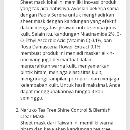
Sheet mask lokal ini memiliki inovasi produk
e
yang tak ada habisnya. Avoskin bekerja sama
r
dengan Paola Serena untuk menghadirkan
a
sheet mask dengan kandungan yang efektif
w
dalam mengatasi jerawat untuk semua jenis
a
kulit. Selain itu, kandungan Niacinamide 2%, 3-
t
O-Ethyl Ascorbic Acid (Vitamin C) 0.1%, dan
:
Rosa Damascena Flower Extract 0.1%
M
e
membuat produk ini menjadi masker all-in-
n
one yang juga bermanfaat dalam
y
mencerahkan warna kulit, menyamarkan
e
bintik hitam, menjaga elastisitas kulit,
g
mengurangi tampilan pori-pori, dan menjaga
a
kelembaban kulit. Untuk hasil maksimal, Anda
r
dapat menggunakannya hingga 3 kali
k
seminggu.
a
n
Naruko Tea Tree Shine Control & Blemish
d
Clear Mask
a
n
Sheet mask dari Taiwan ini memiliki warna
M
hitam dan kaya akan kandungan tea tree