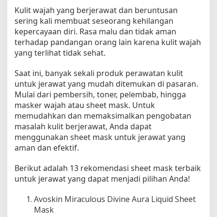
u
Kulit wajah yang berjerawat dan beruntusan
n
sering kali membuat seseorang kehilangan
t
kepercayaan diri. Rasa malu dan tidak aman
u
terhadap pandangan orang lain karena kulit wajah
k
yang terlihat tidak sehat.
M
e
n
Saat ini, banyak sekali produk perawatan kulit
g
untuk jerawat yang mudah ditemukan di pasaran.
a
Mulai dari pembersih, toner, pelembab, hingga
t
masker wajah atau sheet mask. Untuk
a
memudahkan dan memaksimalkan pengobatan
s
masalah kulit berjerawat, Anda dapat
i
menggunakan sheet mask untuk jerawat yang
K
aman dan efektif.
u
l
Berikut adalah 13 rekomendasi sheet mask terbaik
i
untuk jerawat yang dapat menjadi pilihan Anda!
t
B
e
Avoskin Miraculous Divine Aura Liquid Sheet
r
Mask
j