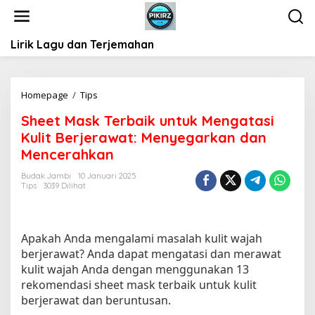
L
e
w
Lirik Lagu dan Terjemahan
a
t
i
k
Homepage
/
Tips
S
e
h
k
Sheet Mask Terbaik untuk Mengatasi
e
o
Kulit Berjerawat: Menyegarkan dan
e
n
t
Mencerahkan
t
M
e
Budak Jambi
10 Januari 2025
a
Tips
3039 Dilihat
n
s
k
T
e
Apakah Anda mengalami masalah kulit wajah
r
berjerawat? Anda dapat mengatasi dan merawat
b
kulit wajah Anda dengan menggunakan 13
a
rekomendasi sheet mask terbaik untuk kulit
i
berjerawat dan beruntusan.
k