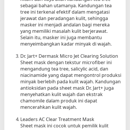
e
sebagai bahan utamanya. Kandungan tea
n
tree ini terkenal efektif dalam mengatasi
c
jerawat dan peradangan kulit, sehingga
e
masker ini menjadi andalan bagi mereka
r
yang memiliki masalah kulit berjerawat.
a
Selain itu, masker ini juga membantu
h
menyeimbangkan kadar minyak di wajah.
k
a
Dr. Jart+ Dermask Micro Jet Clearing Solution
n
Sheet mask dengan tekstur microfiber ini
mengandung tea tree, salicylic acid, dan
niacinamide yang dapat mengontrol produksi
minyak berlebih pada kulit wajah. Kandungan
antioksidan pada sheet mask Dr. Jart+ juga
menyehatkan kulit wajah dan ekstrak
chamomile dalam produk ini dapat
mencerahkan kulit wajah.
Leaders AC Clear Treatment Mask
Sheet mask ini cocok untuk pemilik kulit