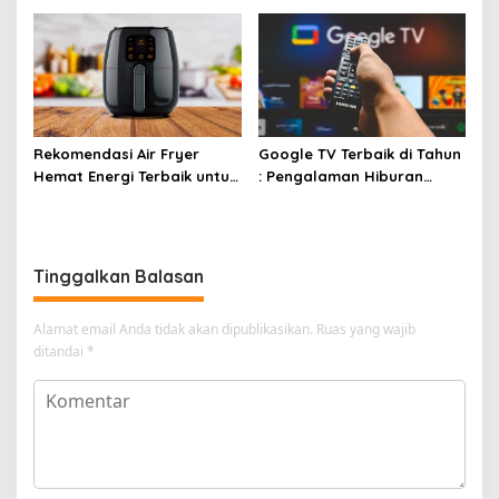
Rekomendasi Air Fryer
Google TV Terbaik di Tahun
Hemat Energi Terbaik untuk
: Pengalaman Hiburan
Masakan Lezat
Maksimal dengan Layar
Luas!
Tinggalkan Balasan
Alamat email Anda tidak akan dipublikasikan.
Ruas yang wajib
ditandai
*