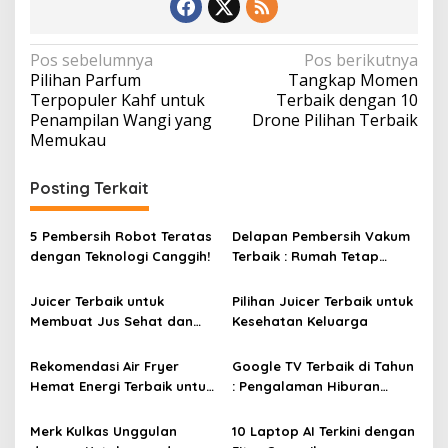
N
Pos sebelumnya
Pos berikutnya
Pilihan Parfum
Tangkap Momen
a
Terpopuler Kahf untuk
Terbaik dengan 10
v
Penampilan Wangi yang
Drone Pilihan Terbaik
Memukau
i
g
Posting Terkait
a
s
5 Pembersih Robot Teratas
Delapan Pembersih Vakum
i
dengan Teknologi Canggih!
Terbaik : Rumah Tetap
Bersih Tanpa Kesulitan!
p
Juicer Terbaik untuk
Pilihan Juicer Terbaik untuk
o
Membuat Jus Sehat dan
Kesehatan Keluarga
s
Lezat
Rekomendasi Air Fryer
Google TV Terbaik di Tahun
Hemat Energi Terbaik untuk
: Pengalaman Hiburan
Masakan Lezat
Maksimal dengan Layar
Luas!
Merk Kulkas Unggulan
10 Laptop AI Terkini dengan