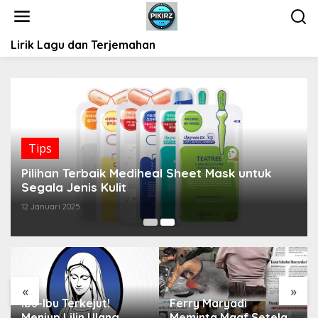
L
e
w
Lirik Lagu dan Terjemahan
a
t
i
k
e
k
o
Tips
n
t
Pilihan Terbaik Mediheal Sheet Mask untuk
e
Segala Jenis Kulit
n
12 Januari 2025
«
»
Ibu-Ibu Terkejut!
Ferry Maryadi
Meniup Lilin Ulang
Meminta Maaf Setelah