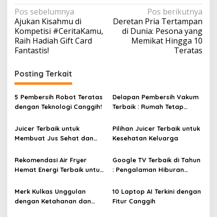
N
Pos sebelumnya
Pos berikutnya
Ajukan Kisahmu di
Deretan Pria Tertampan
a
Kompetisi #CeritaKamu,
di Dunia: Pesona yang
v
Raih Hadiah Gift Card
Memikat Hingga 10
Fantastis!
Teratas
i
g
Posting Terkait
a
s
5 Pembersih Robot Teratas
Delapan Pembersih Vakum
i
dengan Teknologi Canggih!
Terbaik : Rumah Tetap
Bersih Tanpa Kesulitan!
p
Juicer Terbaik untuk
Pilihan Juicer Terbaik untuk
o
Membuat Jus Sehat dan
Kesehatan Keluarga
s
Lezat
Rekomendasi Air Fryer
Google TV Terbaik di Tahun
Hemat Energi Terbaik untuk
: Pengalaman Hiburan
Masakan Lezat
Maksimal dengan Layar
Luas!
Merk Kulkas Unggulan
10 Laptop AI Terkini dengan
dengan Ketahanan dan
Fitur Canggih
Efisiensi Energi Terbaik