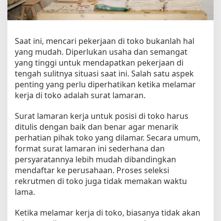
a
E
f
e
Saat ini, mencari pekerjaan di toko bukanlah hal
k
yang mudah. Diperlukan usaha dan semangat
t
yang tinggi untuk mendapatkan pekerjaan di
i
f
tengah sulitnya situasi saat ini. Salah satu aspek
d
penting yang perlu diperhatikan ketika melamar
i
kerja di toko adalah surat lamaran.
T
o
Surat lamaran kerja untuk posisi di toko harus
k
ditulis dengan baik dan benar agar menarik
o
perhatian pihak toko yang dilamar. Secara umum,
,
format surat lamaran ini sederhana dan
M
persyaratannya lebih mudah dibandingkan
u
mendaftar ke perusahaan. Proses seleksi
d
rekrutmen di toko juga tidak memakan waktu
a
h
lama.
D
i
Ketika melamar kerja di toko, biasanya tidak akan
p