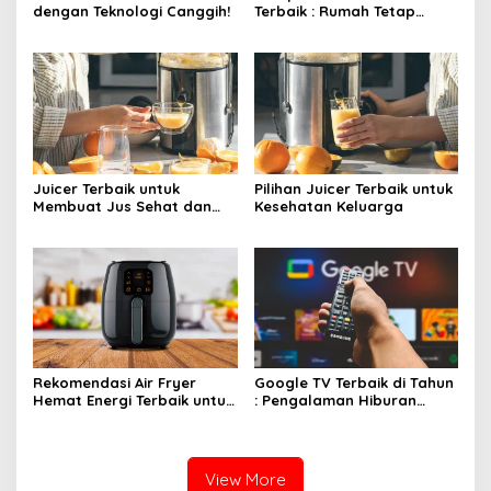
dengan Teknologi Canggih!
Terbaik : Rumah Tetap
Bersih Tanpa Kesulitan!
Juicer Terbaik untuk
Pilihan Juicer Terbaik untuk
Membuat Jus Sehat dan
Kesehatan Keluarga
Lezat
Rekomendasi Air Fryer
Google TV Terbaik di Tahun
Hemat Energi Terbaik untuk
: Pengalaman Hiburan
Masakan Lezat
Maksimal dengan Layar
Luas!
View More