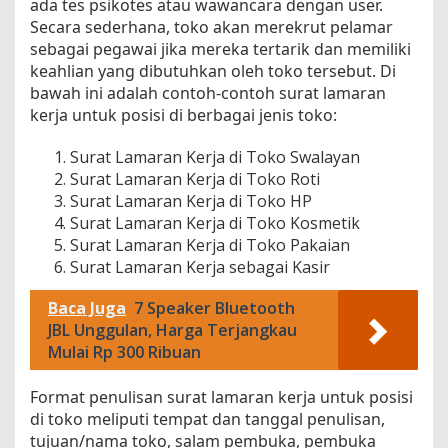
ada tes psikotes atau wawancara dengan user.
a
Secara sederhana, toko akan merekrut pelamar
h
sebagai pegawai jika mereka tertarik dan memiliki
a
keahlian yang dibutuhkan oleh toko tersebut. Di
m
bawah ini adalah contoh-contoh surat lamaran
i
kerja untuk posisi di berbagai jenis toko:
d
a
Surat Lamaran Kerja di Toko Swalayan
n
Surat Lamaran Kerja di Toko Roti
S
e
Surat Lamaran Kerja di Toko HP
d
Surat Lamaran Kerja di Toko Kosmetik
e
Surat Lamaran Kerja di Toko Pakaian
r
Surat Lamaran Kerja sebagai Kasir
h
a
Baca Juga
7 Speaker Bluetooth
n
JBL Unggulan, Harga Terjangkau
a
Mulai Rp 300 Ribuan
Format penulisan surat lamaran kerja untuk posisi
di toko meliputi tempat dan tanggal penulisan,
tujuan/nama toko, salam pembuka, pembuka