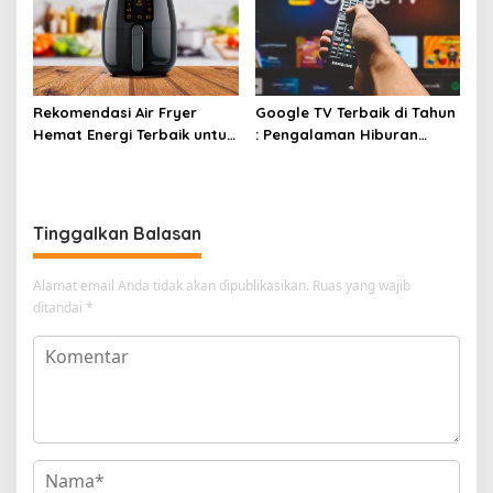
Rekomendasi Air Fryer
Google TV Terbaik di Tahun
Hemat Energi Terbaik untuk
: Pengalaman Hiburan
Masakan Lezat
Maksimal dengan Layar
Luas!
Tinggalkan Balasan
Alamat email Anda tidak akan dipublikasikan.
Ruas yang wajib
ditandai
*