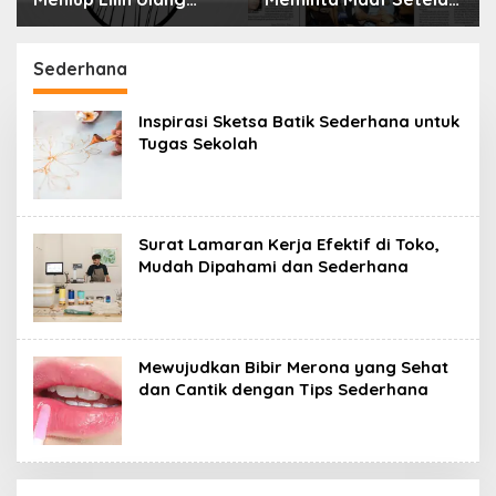
isa Berbahaya
Menyimpan Rahasia
atikan
Selama 10 Tahun
Sederhana
Inspirasi Sketsa Batik Sederhana untuk
Tugas Sekolah
Surat Lamaran Kerja Efektif di Toko,
Mudah Dipahami dan Sederhana
Mewujudkan Bibir Merona yang Sehat
dan Cantik dengan Tips Sederhana