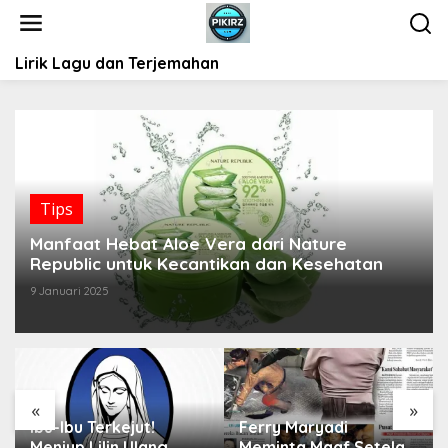
L
e
w
Lirik Lagu dan Terjemahan
a
t
i
k
e
k
o
Tips
n
t
Manfaat Hebat Aloe Vera dari Nature
e
Republic untuk Kecantikan dan Kesehatan
n
9 Januari 2025
«
»
Ibu-Ibu Terkejut!
Ferry Maryadi
Meniup Lilin Ulang
Meminta Maaf Setelah