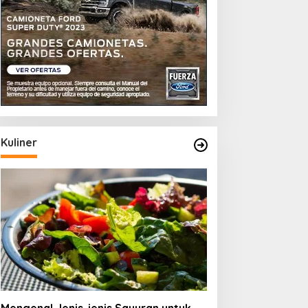
Kuliner
ng
Memahami Jenis-jenis
Beras Organik