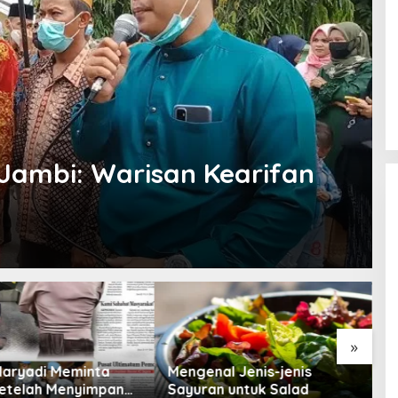
Jambi: Warisan Kearifan
»
Mengenal Jenis-jenis
Tips Memilih Teh Hijau ya
Sayuran untuk Salad
Berkualitas