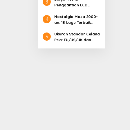
3
Penggantian LCD
Samsung: Harga
Lengkap dan Informasi
Nostalgia Masa 2000-
4
Terkini
an: 18 Lagu Terbaik
Indonesia yang
Menggetarkan Hati
Ukuran Standar Celana
5
Pria: EU/US/UK dan
Cara Mengonversinya