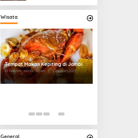
Wisata
Tempat Makan di Thehok Jambi
Di Daerah, Jambi, Travel
|
3 Januari 2025
General