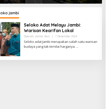
loko jambi
Seloko Adat Melayu Jambi:
Warisan Kearifan Lokal
Daerah
,
Jambi
,
Seni
|
7 Desember 2024
O
L
Seloko adat Jambi merupakan salah satu warisan
E
budaya yang tak ternilai harganya.
H
S
A
R
I
P
A
N