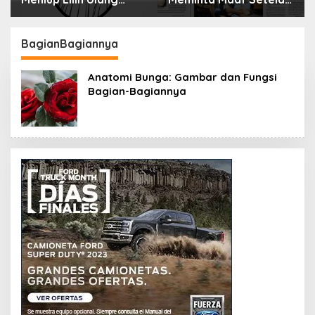
erbahaya
Menyimpan Rahasia
an
Selama 10 Tahun
BagianBagiannya
Anatomi Bunga: Gambar dan Fungsi
Bagian-Bagiannya