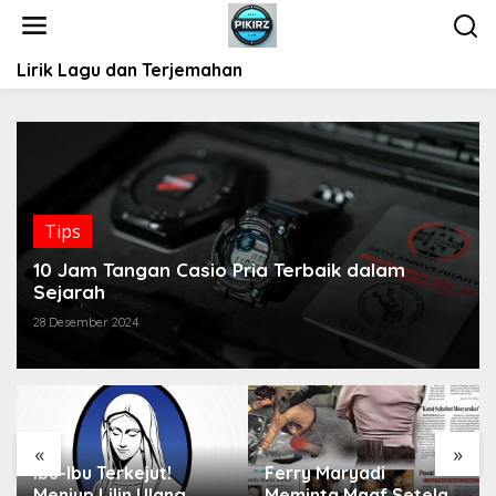
L
e
w
Lirik Lagu dan Terjemahan
a
t
i
k
e
k
o
Tips
n
t
10 Jam Tangan Casio Pria Terbaik dalam
e
Sejarah
n
28 Desember 2024
«
»
Ibu-Ibu Terkejut!
Ferry Maryadi
Meniup Lilin Ulang
Meminta Maaf Setelah