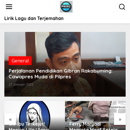
L
e
w
Lirik Lagu dan Terjemahan
a
t
i
k
e
k
o
General
n
t
Perjalanan Pendidikan Gibran Rakabuming:
e
Cawapres Muda di Pilpres
n
27 Januari 2025
«
»
Ibu-Ibu Terkejut!
Ferry Maryadi
Meniup Lilin Ulang
Meminta Maaf Setelah